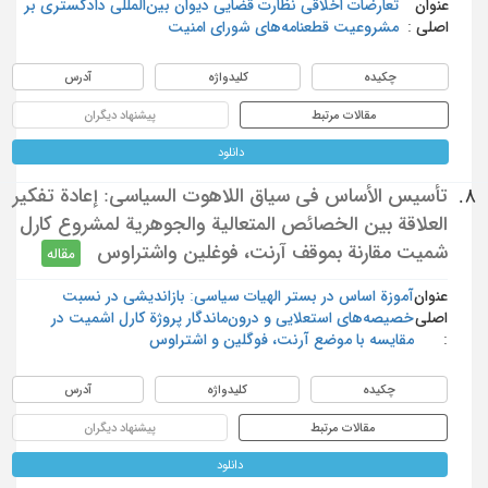
عنوان
تعارضات اخلاقی نظارت قضایی دیوان بین‌المللی دادگستری بر
اصلی :
مشروعیت قطعنامه‌های شورای امنیت
چکیده
کلیدواژه
آدرس
مقالات مرتبط
پیشنهاد دیگران
دانلود
تأسيس الأساس في سياق اللاهوت السياسي: إعادة تفكير
8.
العلاقة بين الخصائص المتعالية والجوهرية لمشروع كارل
شميت مقارنة بموقف آرنت، فوغلين واشتراوس
مقاله
عنوان
آموزة اساس در بستر الهیات سیاسی: بازاندیشی در نسبت
اصلی
خصیصه‌های ‏استعلایی و درون‌ماندگار پروژة کارل اشمیت در
:
مقایسه با موضع آرنت، ‏فوگلین و اشتراوس
چکیده
کلیدواژه
آدرس
مقالات مرتبط
پیشنهاد دیگران
دانلود