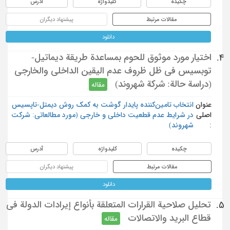
چکیده
کلیدواژه
آدرس
مقالات مرتبط
پیشنهاد دیگران
دانلود
اختيار مورد موثوق للحوم بمساعدة طريقة ديماتيل-
4.
توبسيس في ظل ظروف عدم اليقين الداخلي والخارجي
(دراسة حالة: شركة شهروند)
مقاله
عنوان
انتخاب تامین‌کننده پایدار گوشت به کمک روش دیمتل-تاپسیس
اصلی
در شرایط عدم قطعیت داخلی و خارجی (مورد مطالعاتی: شرکت
:
شهروند)
چکیده
کلیدواژه
آدرس
مقالات مرتبط
پیشنهاد دیگران
دانلود
تحليل صلاحية القرارات المتعلقة بأنواع إيرادات الدولة في
5.
قطاع البريد والاتصالات
مقاله