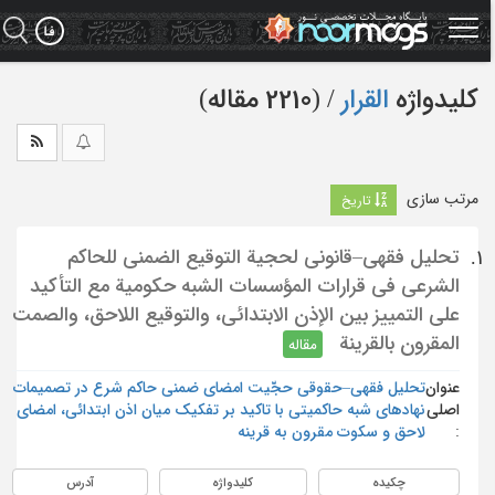
Ski
t
mai
conten
کلیدواژه
القرار
‏/ (2210 مقاله)
مرتب سازی
تاریخ
تحليل فقهي–قانوني لحجية التوقيع الضمني للحاكم
1.
الشرعي في قرارات المؤسسات الشبه حكومية مع التأكيد
على التمييز بين الإذن الابتدائي، والتوقيع اللاحق، والصمت
المقرون بالقرينة
مقاله
عنوان
تحلیل فقهی–حقوقی حجّیت امضای ضمنی حاکم شرع در تصمیمات
اصلی
نهادهای شبه حاکمیتی با تاکید بر تفکیک میان اذن ابتدائی، امضای
:
لاحق و سکوت مقرون به قرینه
چکیده
کلیدواژه
آدرس