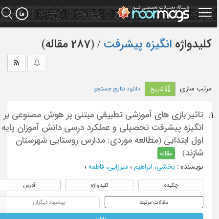
Ski
t
mai
conten
کلیدواژه
انگیزه پیشرفت
‏/ (287 مقاله)
مرتب سازی
دانلود نتایج جستجو
تاریخ
تاثیر بازی های آموزشی تطبیقی مبتنی بر هوش مصنوعی بر
1.
انگیزه پیشرفت تحصیلی و عملکرد درسی دانش آموزان پایه
اول ابتدایی (مطالعه موردی: مدارس روستایی شهرستان
شازند)
مقاله
نویسنده
:
بخشی، ابراهیم
؛
میرزایی، فاطمه
؛
چکیده
کلیدواژه
آدرس
مقالات مرتبط
پیشنهاد دیگران
دانلود