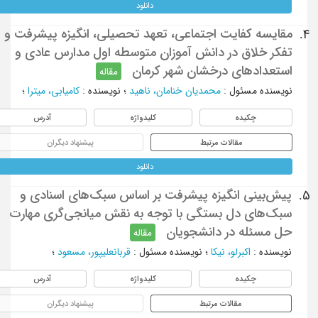
دانلود
مقایسه کفایت اجتماعی، تعهد تحصیلی، انگیزه پیشرفت و
4.
تفکر خلاق در دانش آموزان متوسطه اول مدارس عادی و
استعدادهای درخشان شهر کرمان
مقاله
نویسنده مسئول
:
محمدیان خنامان، ناهید
؛
نویسنده
:
کامیابی، میترا
؛
چکیده
کلیدواژه
آدرس
مقالات مرتبط
پیشنهاد دیگران
دانلود
پیش‌بینی انگیزه پیشرفت بر اساس سبک‌های اسنادی و
5.
سبک‌های دل بستگی با توجه به نقش میانجی‌گری مهارت
حل مسئله در دانشجویان
مقاله
نویسنده
:
اکبرلو، نیکا
؛
نویسنده مسئول
:
قربانعلیپور، مسعود
؛
چکیده
کلیدواژه
آدرس
مقالات مرتبط
پیشنهاد دیگران