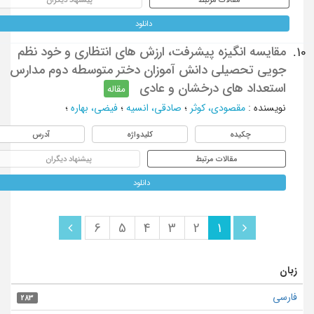
دانلود
مقایسه انگیزه پیشرفت، ارزش های انتظاری و خود نظم
10.
جویی تحصیلی دانش آموزان دختر متوسطه دوم مدارس
استعداد های درخشان و عادی
مقاله
نویسنده
:
مقصودی، کوثر
؛
صادقی، انسیه
؛
فیضی، بهاره
؛
چکیده
کلیدواژه
آدرس
مقالات مرتبط
پیشنهاد دیگران
دانلود
6
5
4
3
2
1
زبان
فارسی
283