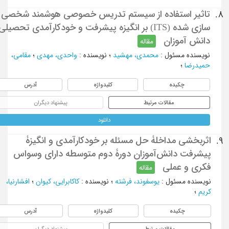
تاثیر استفاده از سیستم تدریس خصوصی هوشمند شخصی
8.
سازی شده (ITS) بر انگیزه پیشرفت و خودکارآمدی تحصیلی
دانش آموزان
مقاله
نویسنده مسئول
:
محمدی، مهشید
؛
نویسنده
:
واحدی، مهدی
؛
مقامی،
حمیدرضا
؛
چکیده
کلیدواژه
آدرس
مقالات مرتبط
پیشنهاد دیگران
دانلود
اثربخشی مداخلۀ حل مسئله بر خودکارآمدی و انگیزۀ
9.
پیشرفت دانش‌آموزان دورۀ دوم متوسطه دارای وسواس
فکری و عملی
مقاله
نویسنده مسئول
:
یوسفوند، فرشته
؛
نویسنده
:
کاکابرایی، کیوان
؛
افشارنیا،
کریم
؛
چکیده
کلیدواژه
آدرس
مقالات مرتبط
پیشنهاد دیگران