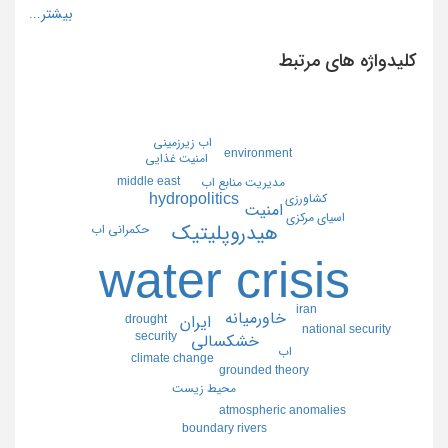
کلیدواژه های مرتبط
اب زيرزميني
environment
امنيت غذايي
middle east
مديريت منابع اب
hydropolitics
كشاورزي
امنيت
اسياي مركزي
هيدروپليتيك
حكمراني اب
water crisis
iran
خاورميانه
drought
ايران
national security
security
خشكسالي
اب
climate change
grounded theory
محيط زيست
atmospheric anomalies
boundary rivers