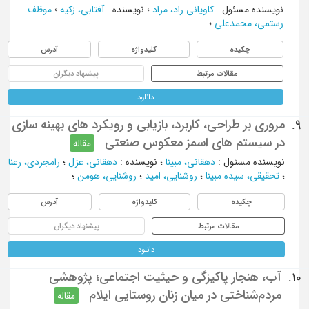
نویسنده مسئول
:
کاویانی راد، مراد
؛
نویسنده
:
آفتابی، زکیه
؛
موظف
رستمی، محمدعلی
؛
چکیده
کلیدواژه
آدرس
مقالات مرتبط
پیشنهاد دیگران
دانلود
مروری بر طراحی، کاربرد، بازیابی و رویکرد های بهینه سازی
9.
در سیستم های اسمز معکوس صنعتی
مقاله
نویسنده مسئول
:
دهقانی، مبینا
؛
نویسنده
:
دهقانی، غزل
؛
رامجردی، رعنا
؛
تحقیقی، سیده مبینا
؛
روشنایی، امید
؛
روشنایی، هومن
؛
چکیده
کلیدواژه
آدرس
مقالات مرتبط
پیشنهاد دیگران
دانلود
آب، هنجار پاکیزگی و حیثیت‌ اجتماعی؛ پژوهشی
10.
مردم‌شناختی در میان زنان روستایی ایلام
مقاله