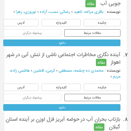
جویی آب
مقاله
نویسنده
:
باقری مراغه، ناهید
؛
رضائی نسب، آزاده
؛
نوروزی، زهرا
؛
چکیده
کلیدواژه
آدرس
مقالات مرتبط
پیشنهاد دیگران
دانلود
آینده نگاری مخاطرات اجتماعی ناشی از تنش آبی در شهر
7.
اهواز
مقاله
نویسنده
:
محمدی ده چشمه، مصطفی
؛
کرمی، افشین
؛
هاشمی زاده،
مریم
؛
چکیده
کلیدواژه
آدرس
مقالات مرتبط
پیشنهاد دیگران
دانلود
بازتاب بحران آب در حوضه آبریز قزل اوزن بر آینده استان
8.
گیلان
مقاله