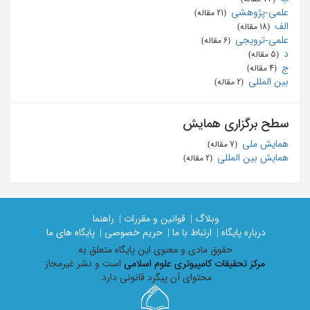
علمی-پژوهشی
‏ (21 مقاله)
الف
‏ (18 مقاله)
علمی-ترویجی
‏ (6 مقاله)
د
‏ (5 مقاله)
ج
‏ (4 مقاله)
بین المللی
‏ (2 مقاله)
سطح برگزاری همایش
همایش ملی
‏ (7 مقاله)
همایش بین المللی
‏ (2 مقاله)
وبلاگ |
قوانین و مقررات |
راهنما
درباره پایگاه |
ارتباط با ما |
حریم خصوصی |
پایگاه های ما
حقوق مادی و معنوی اين پايگاه متعلق به
مرکز تحقیقات کامپیوتری علوم اسلامی
است و نشر غیرمجاز
محتوای آن پیگرد قانونی دارد.