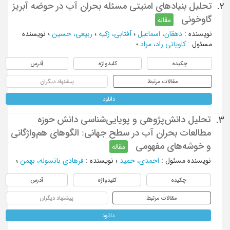
تحلیل بنیادهای امنیتی مسئله بحران آب در حوضه آبریز
2.
گاوخونی
مقاله
نویسنده
:
دهقان، اسماعیل
؛
آفتابی، زکیه
؛
ربیعی، حسین
؛
نویسنده
مسئول
:
کاویانی راد، مراد
؛
چکیده
کلیدواژه
آدرس
مقالات مرتبط
پیشنهاد دیگران
دانلود
تحلیل دانش‌پژوهی و پویایی‌شناسی دانش حوزه
3.
مطالعات بحران آب در سطح جهانی: الگوهای هم‌واژگانی
و خوشه‌های مفهومی
مقاله
نویسنده مسئول
:
احمدی، حمید
؛
نویسنده
:
فرهادی بانسوله، بهمن
؛
چکیده
کلیدواژه
آدرس
مقالات مرتبط
پیشنهاد دیگران
دانلود