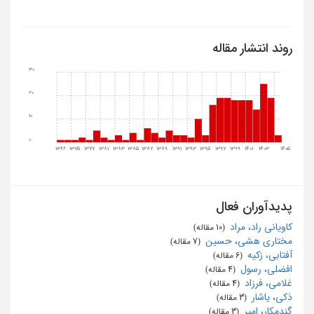
روند انتشار مقاله
30
20
10
0
1366
1375
1377
1381
1383
1385
1387
1389
1391
1393
1395
1397
1399
1401
1403
1405
پدیدآوران فعال
کاویانی راد، مراد
‏ (10 مقاله)
مختاری هشی، حسین
‏ (7 مقاله)
آفتابی، زکیه
‏ (6 مقاله)
افضلی، رسول
‏ (4 مقاله)
غلامی، فرزاد
‏ (4 مقاله)
ذکی، یاشار
‏ (3 مقاله)
گندمکار، امیر
‏ (3 مقاله)