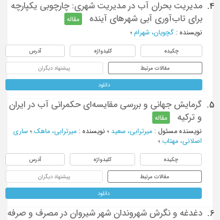
مدیریت بحران آب در مدیریت شهری: چارچوبی یکپارچه
4.
برای تاب‌آوری آبی شهرهای آینده
مقاله
نویسنده
:
گچویان، شهرام
؛
چکیده
کلیدواژه
آدرس
مقالات مرتبط
پیشنهاد دیگران
دانلود
گرمایش جهانی و بررسی مقایسه‌ای حکمرانی آب در ایران
5.
و ترکیه
مقاله
نویسنده مسئول
:
میرترابی، سعید
؛
نویسنده
:
میرترابی، ماهک
؛
ساری
اصلانی، مهتاب
؛
چکیده
کلیدواژه
آدرس
مقالات مرتبط
پیشنهاد دیگران
دانلود
دغدغه و نگرش شهروندان شهر شیروان در مصرف و صرفه
6.