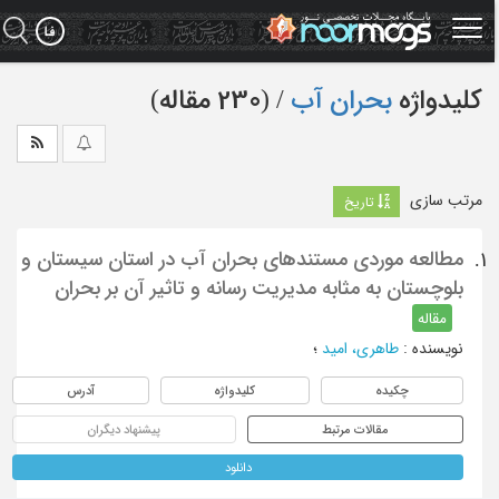
Ski
t
mai
conten
کلیدواژه
بحران آب
‏/ (230 مقاله)
مرتب سازی
تاریخ
مطالعه موردی مستندهای بحران آب در استان سیستان و
1.
بلوچستان به مثابه مدیریت رسانه و تاثیر آن بر بحران
مقاله
نویسنده
:
طاهری، امید
؛
چکیده
کلیدواژه
آدرس
مقالات مرتبط
پیشنهاد دیگران
دانلود