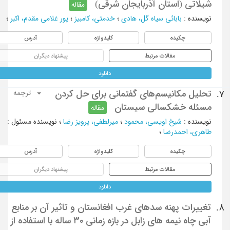
شیلاتی (استان آذربایجان شرقی)
مقاله
نویسنده
:
بابائی سیاه گل، هادی
؛
خدمتی، کامبیز
؛
پور غلامی مقدم، اکبر
؛
چکیده
کلیدواژه
آدرس
مقالات مرتبط
پیشنهاد دیگران
دانلود
تحلیل مکانیسم‌های گفتمانی برای حل کردن
7.
ترجمه
مسئله خشکسالی سیستان
مقاله
نویسنده
:
شیخ اویسی، محمود
؛
میرلطفی، پرویز رضا
؛
نویسنده مسئول
:
طاهری، احمدرضا
؛
چکیده
کلیدواژه
آدرس
مقالات مرتبط
پیشنهاد دیگران
دانلود
تغییرات پهنه سدهای غرب افغانستان و تاثیر آن بر منابع
8.
آبی چاه نیمه های زابل در بازه زمانی ۳۰ ساله با استفاده از