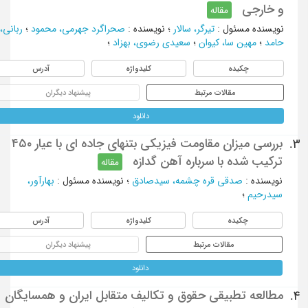
و خارجی
مقاله
نویسنده مسئول
:
تیرگر، سالار
؛
نویسنده
:
صحراگرد جهرمی، محمود
؛
ربانی،
حامد
؛
مهین سا، کیوان
؛
سعیدی رضوی، بهزاد
؛
چکیده
کلیدواژه
آدرس
مقالات مرتبط
پیشنهاد دیگران
دانلود
بررسی میزان مقاومت فیزیکی بتنهای جاده ای با عیار ۴۵۰
3.
ترکیب شده با سرباره آهن گدازه
مقاله
نویسنده
:
صدقی قره چشمه، سیدصادق
؛
نویسنده مسئول
:
بهارآور،
سیدرحیم
؛
چکیده
کلیدواژه
آدرس
مقالات مرتبط
پیشنهاد دیگران
دانلود
مطالعه تطبیقی حقوق و تکالیف متقابل ایران و همسایگان
4.