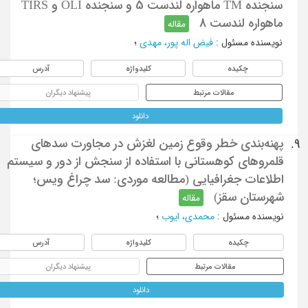
سنجنده TM ماهواره لندست 5 و سنجنده OLI و TIRS
ماهواره لندست 8
مقاله
نویسنده مسئول
:
فیض اله پور، مهدی
؛
چکیده
کلیدواژه
آدرس
مقالات مرتبط
پیشنهاد دیگران
دانلود
پهنه‌بندی خطر وقوع زمین لغزش در مجاورت سدهای
9.
قلمروهای کوهستانی با استفاده از سنجش از دور و سیستم
اطلاعات جغرافیایی (مطالعه موردی: سد چراغ ویس؛
شهرستان سقز)
مقاله
نویسنده مسئول
:
محمدی، ایوب
؛
چکیده
کلیدواژه
آدرس
مقالات مرتبط
پیشنهاد دیگران
دانلود