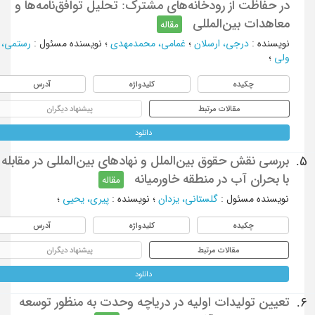
در حفاظت از رودخانه‌های مشترک: تحلیل توافق‌نامه‌ها و
معاهدات بین‌المللی
مقاله
نویسنده
:
درجی، ارسلان
؛
غمامی، محمدمهدی
؛
نویسنده مسئول
:
رستمی،
ولی
؛
چکیده
کلیدواژه
آدرس
مقالات مرتبط
پیشنهاد دیگران
دانلود
بررسی نقش حقوق بین‌الملل و نهادهای بین‌المللی در مقابله
5.
با بحران آب در منطقه خاورمیانه
مقاله
نویسنده مسئول
:
گلستانی، یزدان
؛
نویسنده
:
پیری، یحیی
؛
چکیده
کلیدواژه
آدرس
مقالات مرتبط
پیشنهاد دیگران
دانلود
تعیین تولیدات اولیه در دریاچه وحدت به منظور توسعه
6.