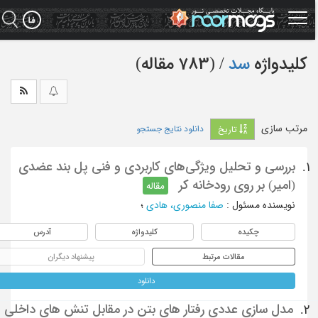
Ski
t
mai
conten
کلیدواژه
سد
‏/ (783 مقاله)
مرتب سازی
دانلود نتایج جستجو
تاریخ
بررسی و تحلیل ویژگی‌های کاربردی و فنی پل بند عضدی
1.
(امیر) بر روی رودخانه کر
مقاله
نویسنده مسئول
:
صفا منصوری، هادی
؛
چکیده
کلیدواژه
آدرس
مقالات مرتبط
پیشنهاد دیگران
دانلود
مدل سازی عددی رفتار های بتن در مقابل تنش های داخلی
2.