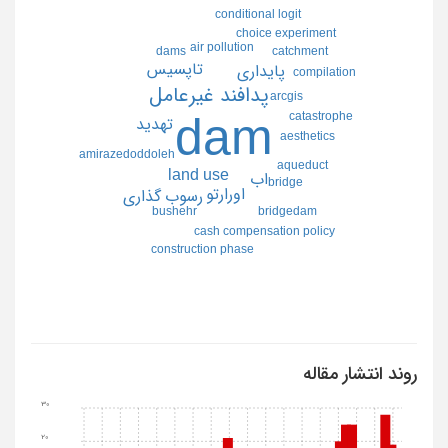
conditional logit
choice experiment
air pollution
dams
catchment
تاپسيس
پايداري
compilation
پدافند غيرعامل
arcgis
catastrophe
dam
تهديد
aesthetics
amirazedoddoleh
aqueduct
land use
اب
bridge
اورارتو
رسوب گذاري
bushehr
bridgedam
cash compensation policy
construction phase
روند انتشار مقاله
30
20