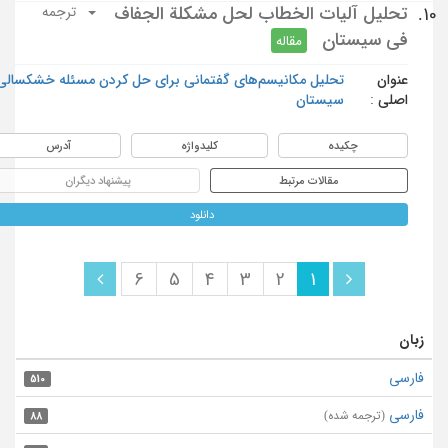
تحليل آليات الخطاب لحل مشكلة الجفاف
10.
ترجمه
في سيستان
مقاله
عنوان
تحلیل مکانیسم‌های گفتمانی برای حل کردن مسئله خشکسالی
اصلی :
سیستان
چکیده
کلیدواژه
آدرس
مقالات مرتبط
پیشنهاد دیگران
دانلود
6
5
4
3
2
1
زبان
فارسی
510
فارسی
(ترجمه شده)
88