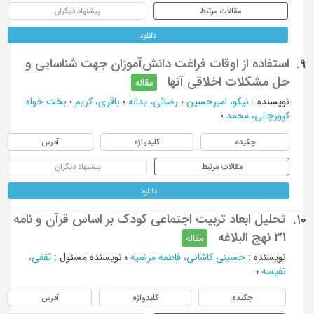
مقالات مرتبط
پیشنهاد دیگران
دانلود
استفاده از اوقات فراغت دانش‌آموزان جهت شناسایی و
9.
حل مشکلات اخلاقی آنها
مقاله
نویسنده
:
نیکو، امیرحسین
؛
رضائی، یداله
؛
باقری، کریم
؛
بخت خواه
کپورچالی، محمد
؛
چکیده
کلیدواژه
آدرس
مقالات مرتبط
پیشنهاد دیگران
دانلود
تحلیل ابعاد تربیت اجتماعی کودک بر اساس قرآن و نامه
10.
31 نهج البلاغه
مقاله
نویسنده
:
حسینی کاشانی، فاطمه مرضیه
؛
نویسنده مسئول
:
ثقفی،
نفیسه
؛
چکیده
کلیدواژه
آدرس