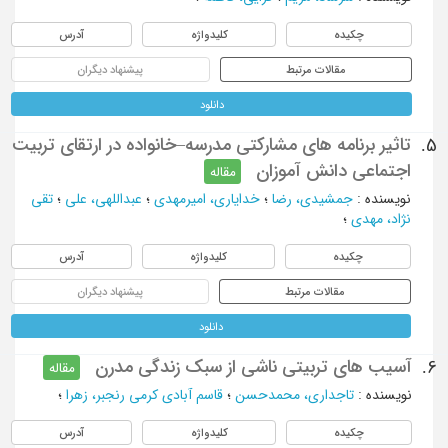
چکیده
کلیدواژه
آدرس
مقالات مرتبط
پیشنهاد دیگران
دانلود
تاثیر برنامه های مشارکتی مدرسه–خانواده در ارتقای تربیت
5.
اجتماعی دانش آموزان
مقاله
نویسنده
:
جمشیدی، رضا
؛
خدایاری، امیرمهدی
؛
عبداللهی، علی
؛
تقی
نژاد، مهدی
؛
چکیده
کلیدواژه
آدرس
مقالات مرتبط
پیشنهاد دیگران
دانلود
آسیب های تربیتی ناشی از سبک زندگی مدرن
6.
مقاله
نویسنده
:
تاجداری، محمدحسن
؛
قاسم آبادی کرمی رنجبر، زهرا
؛
چکیده
کلیدواژه
آدرس