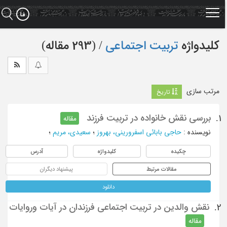
Ski
t
mai
conten
کلیدواژه
تربیت اجتماعی
‏/ (293 مقاله)
مرتب سازی
تاریخ
بررسی نقش خانواده در تربیت فرزند
1.
مقاله
نویسنده
:
حاجی بابائی اسفرورینی، بهروز
؛
سعیدی، مریم
؛
چکیده
کلیدواژه
آدرس
مقالات مرتبط
پیشنهاد دیگران
دانلود
نقش والدین در تربیت اجتماعی فرزندان در آیات وروایات
2.
مقاله