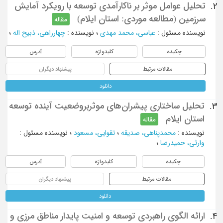
تحلیل عوامل موثر بر ناکارآمدی توسعه با رویکرد آمایش
2.
سرزمین (مطالعه موردی: استان ایلام)
مقاله
نویسنده مسئول
:
عباسی، محمد مهدی
؛
نویسنده
:
چهارراهی، ذبیح اله
؛
چکیده
کلیدواژه
آدرس
مقالات مرتبط
پیشنهاد دیگران
دانلود
تحلیل ساختاری پیشران‌های موثربروضعیت آینده توسعه
3.
استان ایلام
مقاله
نویسنده
:
محمدپناهی، صدیقه
؛
تقوایی، مسعود
؛
نویسنده مسئول
:
وارثی، حمیدرضا
؛
چکیده
کلیدواژه
آدرس
مقالات مرتبط
پیشنهاد دیگران
دانلود
ارائه الگوی راهبردی توسعه و امنیت پایدار مناطق مرزی و
4.