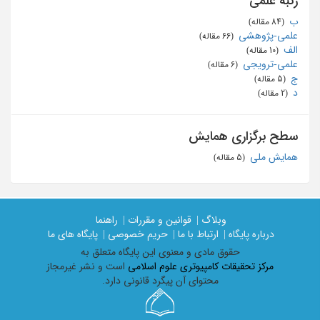
رتبه علمی
ب
‏ (84 مقاله)
علمی-پژوهشی
‏ (66 مقاله)
الف
‏ (10 مقاله)
علمی-ترویجی
‏ (6 مقاله)
ج
‏ (5 مقاله)
د
‏ (2 مقاله)
سطح برگزاری همایش
همایش ملی
‏ (5 مقاله)
وبلاگ |
قوانین و مقررات |
راهنما
درباره پایگاه |
ارتباط با ما |
حریم خصوصی |
پایگاه های ما
حقوق مادی و معنوی اين پايگاه متعلق به
مرکز تحقیقات کامپیوتری علوم اسلامی
است و نشر غیرمجاز
محتوای آن پیگرد قانونی دارد.