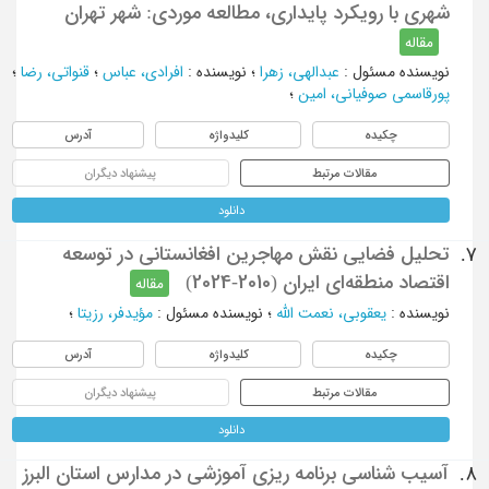
شهری با رویکرد پایداری، مطالعه موردی: شهر تهران
مقاله
نویسنده مسئول
:
عبدالهی، زهرا
؛
نویسنده
:
افرادی، عباس
؛
قنواتی، رضا
؛
پورقاسمی صوفیانی، امین
؛
چکیده
کلیدواژه
آدرس
مقالات مرتبط
پیشنهاد دیگران
دانلود
تحلیل فضایی نقش مهاجرین افغانستانی در توسعه
7.
اقتصاد منطقه‌ای ایران (2010-2024)
مقاله
نویسنده
:
یعقوبی، نعمت الله
؛
نویسنده مسئول
:
مؤیدفر، رزیتا
؛
چکیده
کلیدواژه
آدرس
مقالات مرتبط
پیشنهاد دیگران
دانلود
آسیب شناسی برنامه ریزی آموزشی در مدارس استان البرز
8.