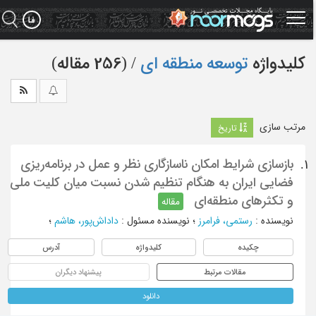
Ski
t
mai
conten
کلیدواژه
توسعه منطقه ای
‏/ (256 مقاله)
مرتب سازی
تاریخ
بازسازی شرایط امکان ناسازگاری نظر و عمل در برنامه‌ریزی
1.
فضایی ایران به‌ هنگام تنظیم شدن نسبت میان کلیت ملی
و تکثرهای منطقه‌ای
مقاله
نویسنده
:
رستمی، فرامرز
؛
نویسنده مسئول
:
داداش‌پور، هاشم
؛
چکیده
کلیدواژه
آدرس
مقالات مرتبط
پیشنهاد دیگران
دانلود