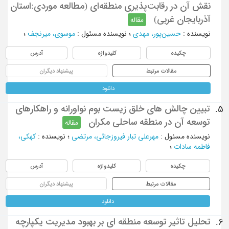
نقش آن در رقابت‌پذیری منطقه‌ای (مطالعه موردی:استان
آذربایجان غربی)
مقاله
نویسنده
:
حسین‌پور، مهدی
؛
نویسنده مسئول
:
موسوی، میرنجف
؛
چکیده
کلیدواژه
آدرس
مقالات مرتبط
پیشنهاد دیگران
دانلود
تبیین چالش های خلق زیست بوم نواورانه و راهکارهای
5.
توسعه آن در منطقه ساحلی مکران
مقاله
نویسنده مسئول
:
مهرعلی تبار فیروزجائی، مرتضی
؛
نویسنده
:
کهکی،
فاطمه سادات
؛
چکیده
کلیدواژه
آدرس
مقالات مرتبط
پیشنهاد دیگران
دانلود
تحلیل تاثیر توسعه منطقه ای بر بهبود مدیریت یکپارچه
6.