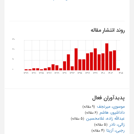
روند انتشار مقاله
30
20
10
0
1378
1381
1385
1387
1389
1391
1393
1395
1397
1399
1401
1403
1405
پدیدآوران فعال
موسوی، میرنجف
‏ (9 مقاله)
داداشپور، هاشم
‏ (6 مقاله)
عبدالله زاده، غلامحسین
‏ (5 مقاله)
زالی، نادر
‏ (5 مقاله)
رجبی، آزیتا
‏ (4 مقاله)