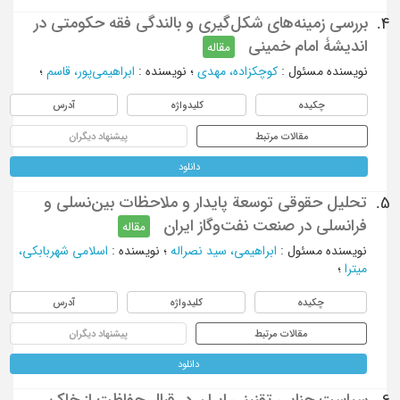
بررسی زمینه‌های شکل‌گیری و بالندگی فقه حکومتی در
4.
اندیشۀ امام خمینی
مقاله
نویسنده مسئول
:
کوچکزاده، مهدی
؛
نویسنده
:
ابراهیمی‌پور، قاسم
؛
چکیده
کلیدواژه
آدرس
مقالات مرتبط
پیشنهاد دیگران
دانلود
تحلیل حقوقی توسعة پایدار و ملاحظات بین‌نسلی و
5.
فرانسلی در صنعت نفت‌‌وگاز ایران
مقاله
نویسنده مسئول
:
ابراهیمی، سید نصراله
؛
نویسنده
:
اسلامی شهربابکی،
میترا
؛
چکیده
کلیدواژه
آدرس
مقالات مرتبط
پیشنهاد دیگران
دانلود
سیاست جنایی تقنینی ایران در قبال حفاظت از خاک