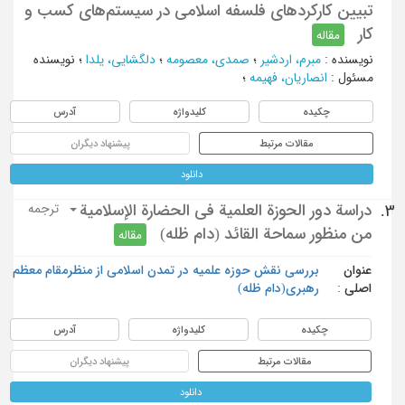
تبیین کارکردهای فلسفه اسلامی در سیستم‌های کسب و
کار
مقاله
نویسنده
:
مبرم، اردشیر
؛
صمدی، معصومه
؛
دلگشایی، یلدا
؛
نویسنده
مسئول
:
انصاریان، فهیمه
؛
چکیده
کلیدواژه
آدرس
مقالات مرتبط
پیشنهاد دیگران
دانلود
دراسة دور الحوزة العلمية في الحضارة الإسلامية
3.
ترجمه
من منظور سماحة القائد (دام ظله)
مقاله
عنوان
بررسی نقش حوزه علمیه در تمدن اسلامی از منظرمقام معظم
اصلی :
رهبری(دام ظله)
چکیده
کلیدواژه
آدرس
مقالات مرتبط
پیشنهاد دیگران
دانلود