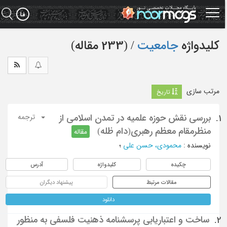
Ski
t
mai
conten
کلیدواژه
جامعیت
‏/ (233 مقاله)
مرتب سازی
تاریخ
بررسی نقش حوزه علمیه در تمدن اسلامی از
1.
ترجمه
منظرمقام معظم رهبری(دام ظله)
مقاله
نویسنده
:
محمودی، حسن علی
؛
چکیده
کلیدواژه
آدرس
مقالات مرتبط
پیشنهاد دیگران
دانلود
ساخت و اعتباریابی پرسشنامه ذهنیت فلسفی به منظور
2.