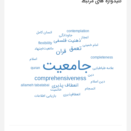
کلیدواژه های مرتبط
contemplation
انسان كامل
جاودانگي
اعجاز
ذهنيت فلسفي
flexibility
امام خميني
تعمق
مانعيت
اجتهاد
قران
completeness
جامعيت
اسلام
quran
علامه طباطبايي
دين
comprehensiveness
دين اسلام
انعطاف پذيري
allameh tabatabai
انسجام
خاتميت
انعطافپذيري
بازيابي اطلاعات