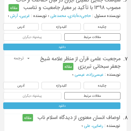
6.
مصوب 1398 با تأکید بر معیار جامعیت و تناسب
مقاله
نویسنده مسئول
:
حاجی‌ده‌آبادی، محمدعلی
؛
نویسنده
:
غریبی، آرش
؛
چکیده
کلیدواژه
آدرس
مقالات مرتبط
پیشنهاد دیگران
دانلود
مرجعیت علمی قرآن از منظر علامه شیخ
7.
ترجمه
جعفر سبحانی تبریزی
مقاله
نویسنده
:
عیسی‌زاده، عیسی
؛
چکیده
کلیدواژه
آدرس
مقالات مرتبط
پیشنهاد دیگران
دانلود
اوصاف انسان معنوی از دیدگاه اسلام ناب
8.
مقاله
نویسنده
:
رضایی، علی
؛