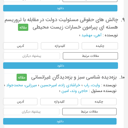
دانلود
چالش های حقوقی مسئولیت دولت در مقابله با تروریسم
9.
هسته ای پیرامون خسارات زیست محیطی
مقاله
نویسنده
:
آهی، مهشید
؛
چکیده
کلیدواژه
آدرس
مقالات مرتبط
پیشنهاد دیگران
دانلود
بزه‌دیده شناسی سبز و بزه‌دیدگان غیرانسانی
10.
مقاله
نویسنده
:
وایت، راب
؛
خراشادی زاده، امیرحسین
؛
میرزایی، محمدجواد
؛
نویسنده مسئول
:
حاجی وند، امین
؛
چکیده
کلیدواژه
آدرس
مقالات مرتبط
پیشنهاد دیگران
دانلود