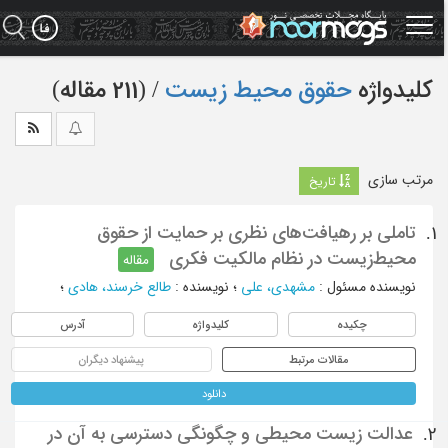
Ski
t
mai
conten
کلیدواژه
حقوق محیط زیست
‏/ (211 مقاله)
مرتب سازی
تاریخ
تاملی بر رهیافت‌های نظری بر حمایت از حقوق
1.
محیط‌زیست در نظام مالکیت فکری
مقاله
نویسنده مسئول
:
مشهدی، علی
؛
نویسنده
:
طالع خرسند، هادی
؛
چکیده
کلیدواژه
آدرس
مقالات مرتبط
پیشنهاد دیگران
دانلود
عدالت زیست محیطی و چگونگی دسترسی به آن در
2.