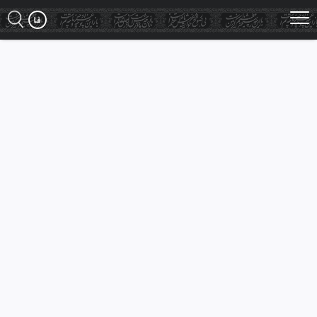
Ski
t
mai
conten