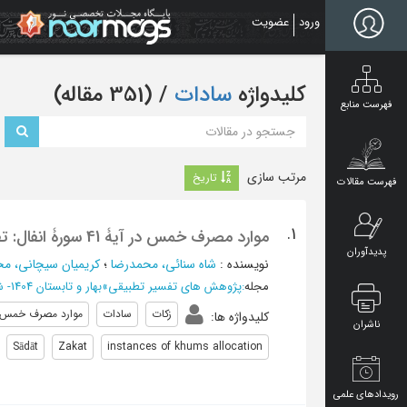
Ski
ورود
عضویت
t
mai
conten
کلیدواژه
سادات
‏/ (351 مقاله)
فهرست منابع
مرتب سازی
تاریخ
فهرست مقالات
1.
موارد مصرف خمس در آیۀ 41 سورۀ انفال: تفسیر تطبیقی طباطبایی و صادقی تهرانی
پدیدآوران
نویسنده
:
شاه سنائی، محمدرضا
؛
کریمیان سیچانی، 
مجله
:
پژوهش های تفسیر تطبیقی
»
بهار و تابستان 1404- شماره 21
زکات
سادات
موارد مصرف خمس
کلیدواژه ها
:
ناشران
Sādāt
Zakat
instances of khums allocation
رویدادهای علمی