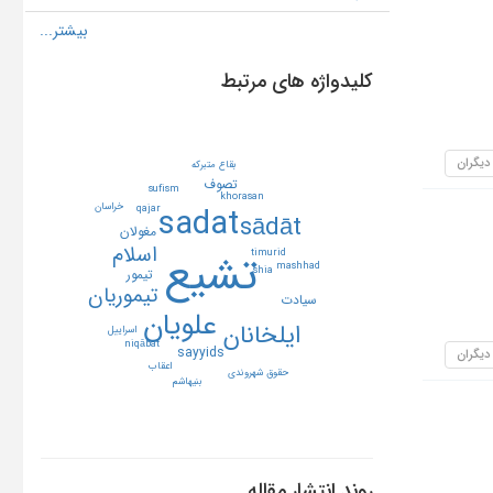
کلیدواژه های مرتبط
 دیگران
بقاع متبركه
تصوف
sufism
khorasan
خراسان
sadat
qajar
sādāt
مغولان
اسلام
تشيع
timurid
mashhad
shia
تيمور
تيموريان
سيادت
علويان
ايلخانان
اسراييل
niqābat
sayyids
 دیگران
اعقاب
حقوق شهروندي
بنيهاشم
روند انتشار مقاله