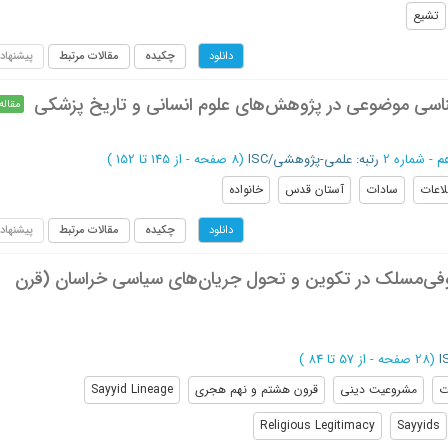
تشیع
چکیده
مقالات مرتبط
پیشنهاد
دانلود
رشناسی موضوعی در پژوهش‌های علوم ‌انسانی و تاریخ پزشکی
مقاله
رتبه: علمی-پژوهشی/ISC
(‎8 صفحه -
از 145 تا 152
)
لاعات
سادات
آستان قدس
خانواده
چکیده
مقالات مرتبط
پیشنهاد
دانلود
فی‌مسلک در تکوین و تحول جریان‌های سیاسی خراسان (قرن‌
(‎28 صفحه -
از 57 تا 84
)
ت
مشروعیت دینی
قرون هشتم و نهم هجری
Sayyid Lineage
Religious Legitimacy
Sayyids