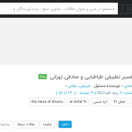
مقاله
محسن
؛
نویسنده مسئول
:
شریفی، عباس
؛
رتبه: الف/ISC
(‎30 صفحه -
از 23 تا 52
)
انفال 41
آیۀ خمس
al Anfal 41
the verse of khums
چکیده
مقالات مرتبط
پیشنهاد
دانلود