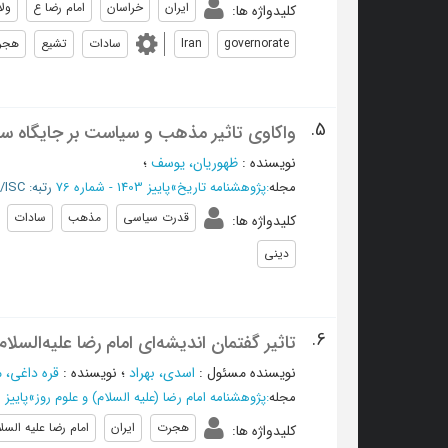
ایران
خراسان
امام رضا ع
ول
کلیدواژه ها
:
governorate
Iran
سادات
تشیع
هجر
5.
واکاوی تاثیر مذهب و سیاست بر جایگاه س
نویسنده
:
ظهوریان، یوسف
؛
مجله
:
پژوهشنامه تاریخ
»
پاییز 1403 - شماره 76
رتبه: A/ISC
قدرت سیاسی
مذهب
سادات
کلیدواژه ها
:
دینی
6.
تاثیر گفتمان اندیشه‌ای امام رضا علیه‌السلا
نویسنده مسئول
:
اسدی، بهراد
؛
نویسنده
:
قره داغی، 
مجله
:
پژوهشنامه امام رضا (علیه السلام) و علوم روز
»
پاییز 1403 - شماره 5
هجرت
ایران
امام رضا علیه السل
کلیدواژه ها
: