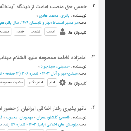
2.
خمس حق منصب امامت از دیدگاه آیت‌الله
نویسنده
:
باقری، محمد هادی
؛
مجله
:
در مسیر استنباط
»
بهار و تابستان 1404، سال پانزدهم - شماره 32
امامت
غنیمت
خمس
منصب 
کلیدواژه ها
:
3.
امامزاده فاطمه معصومه علیها السّلام مهتا
نویسنده
:
حسینی، سیدجواد
؛
مجله
:
مبلغان
»
مهر و آّبان 1403 - شماره 306
(‎12 صفحه -
از 17 ت
امام
امامزادگان
حضرت معصومه
کلیدواژه ها
:
4.
تاثیر پذیری رفتار اخلاقی ایرانیان از حضور ا
نویسنده
:
قاسمی کلشلو، عمران
؛
مهدویان، محبوب
؛
قر
مجله
:
پژوهش های اخلاقی
»
پاییز 1403 - شماره 57
رتبه: ب/C