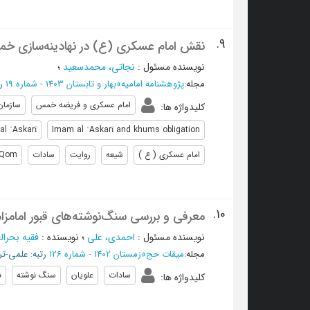
9.
نقش امام عسکری‌ (ع)‌ در نهادینه‌سازی خ
نویسنده مسئول
:
نجاتی، محمدسعید
؛
مجله
:
پژوهشنامه امامیه
»
بهار و تابستان 1403 - شماره 19
ر
امام عسکری و فریضه خمس
سازمان
کلیدواژه ها
:
al ʿAskarī
Imam al ʿAskarī and khums obligation
امام عسکری ( ع )
شیعه
روایت
سادات
Qom
10.
معرفی و بررسی سنگ‌نوشته‌های قبور امامزاد
نویسنده مسئول
:
احمدی، علی
؛
نویسنده
:
فقیه بحرا
مجله
:
میقات حج
»
زمستان 1402 - شماره 126
رتبه: علمی-ترو
سادات
علویان
سنگ نوشته
ن
کلیدواژه ها
: