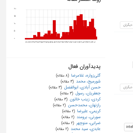
20
15
10
 دیگران
5
0
1306
1324
1341
1345
1349
1353
1358
1363
1369
1374
1378
1382
1386
1390
1394
1398
1402
پدیدآوران فعال
گلی‌زواره، غلامرضا
‏ (8 مقاله)
شورمیج، محمد
‏ (3 مقاله)
حسن آبادی، ابوالفضل
 دیگران
‏ (3 مقاله)
جعفریان، رسول
‏ (3 مقاله)
كردي، زينب خاتون
‏ (3 مقاله)
رازنهان، محمدحسن
‏ (2 مقاله)
کریمی، علیرضا
‏ (2 مقاله)
سورنی، برومند
‏ (2 مقاله)
ضرابی، منوچهر
‏ (2 مقاله)
inte
عابدی، سید محمد
‏ (2 مقاله)