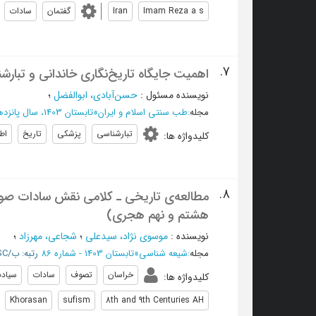
Imam Reza a s
Iran
گفتمان
سادات
7.
اهمیت جایگاه تاریخ‌نگاری خاندانی و تبا
نویسنده مسئول
:
حسن‌آبادی، ابوالفضل
؛
مجله
:
طب سنتی اسلام و ایران
»
تابستان 1403، سال پانزدهم - شماره 2
تبارشناسی
پزشکی
تاریخ
اط
کلیدواژه ها
:
8.
مطالعه‌ی تاریخی ـ کلامی نقش سادات صو
هشتم و نهم هجری)
نویسنده
:
موسوی نژاد، سیدعلی
؛
شجاعی، مهرزاد
؛
مجله
:
شیعه شناسی
»
تابستان 1403 - شماره 86
رتبه: ب/ISC
خراسان
تصوف
سادات
سیاد
کلیدواژه ها
:
Khorasan
sufism
8th and 9th Centuries AH