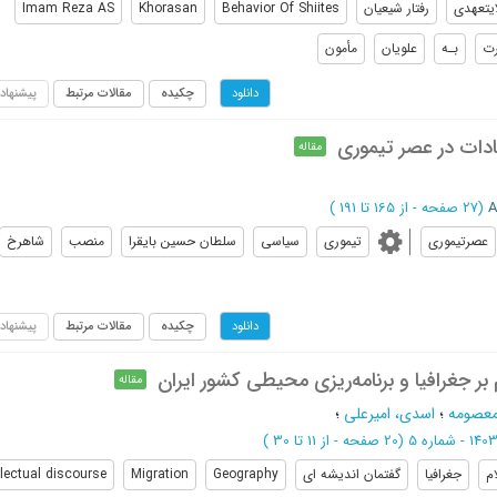
ایتعهدی
رفتار شیعیان
Behavior Of Shiites
Khorasan
Imam Reza AS
ت
بـه
علویان
مأمون
چکیده
مقالات مرتبط
پیشنهاد
دانلود
ادات در عصر تیموری
مقاله
(‎27 صفحه -
از 165 تا 191
)
عصرتیموری
تیموری
سیاسی
سلطان حسین بایقرا
منصب
شاهرخ
چکیده
مقالات مرتبط
پیشنهاد
دانلود
م بر جغرافیا و برنامه‌ریزی محیطی کشور ایران
مقاله
معصومه
؛
اسدی، امیرعلی
؛
(‎20 صفحه -
از 11 تا 30
)
ام
جغرافیا
گفتمان اندیشه ای
Geography
Migration
llectual discourse