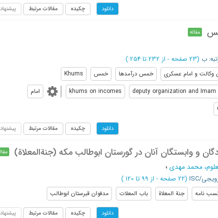
چکیده
مقالات مرتبط
پیشنهاد
دانلود
مس
مقاله
تبه: ب
(‎23 صفحه -
از 232 تا 254
)
 وکالت و امام عسکری
خمس درآمدها
خمس
Khums
deputy organization and Imam 
khums on incomes
امام
چکیده
مقالات مرتبط
پیشنهاد
دانلود
گان و وابستگان آنان در گورستان ابوطالب مکه (جنة‌المعلاة)
مقال
لعلوم، محمد مهدی
؛
یجی/ISC
(‎22 صفحه -
از 99 تا 120
)
سب نامه
جنة المعلاة
باب المعلات
مدفوان قبرستان ابوطالب
چکیده
مقالات مرتبط
پیشنهاد
دانلود