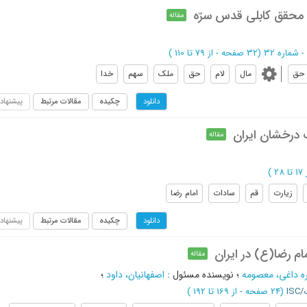
 محقق کابلی قدس سرّه
مقاله
(‎32 صفحه -
از 79 تا 110
)
حق
مال
لام
حق
ملک
سهم
خدا
چکیده
مقالات مرتبط
پیشنهاد
دانلود
ب درخشان ایران
مقاله
ا 28
)
زیارت
قم
سادات
امام رضا
چکیده
مقالات مرتبط
پیشنهاد
دانلود
مام رضا(ع) در ایران
مقاله
ه داغی، معصومه
؛
نویسنده مسئول
:
اصفهانیان، داود
؛
IS
(‎24 صفحه -
از 169 تا 192
)