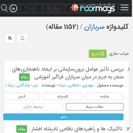
Ski
t
mai
conten
کلیدواژه
سربازان
‏/ (1152 مقاله)
مرتب سازی
تاریخ
بررسی تأثیر عوامل برون‌‌سازمانی بر ایجاد ناهنجاری‌های
1.
منجر به جرم در میان سربازان فراگیر آموزشی
مقاله
نویسنده مسئول
:
مهدوی دامغانی، سینا
؛
نویسنده
:
عرب چادگانی، رضا
؛
چکیده
کلیدواژه
آدرس
مقالات مرتبط
پیشنهاد دیگران
دانلود
تاکتیک ها و راهبردهای نظامی نادرشاه افشار
2.
مقاله