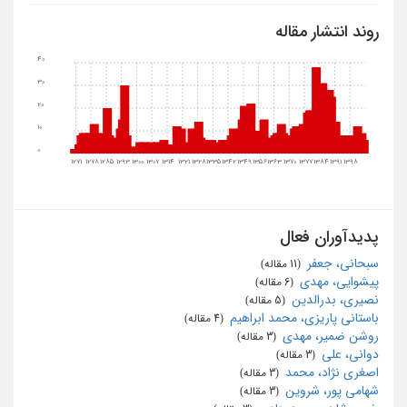
روند انتشار مقاله
40
30
20
10
0
1271
1278
1285
1293
1300
1307
1314
1321
1328
1335
1342
1349
1356
1363
1370
1377
1384
1391
1398
پدیدآوران فعال
سبحانی، جعفر
‏ (11 مقاله)
پیشوایی، مهدی
‏ (6 مقاله)
نصیری، بدرالدین
‏ (5 مقاله)
باستانی پاریزی، محمد ابراهیم
‏ (4 مقاله)
روشن ضمیر، مهدی
‏ (3 مقاله)
دوانی، علی
‏ (3 مقاله)
اصغری نژاد، محمد
‏ (3 مقاله)
شهامی پور، شروین
‏ (3 مقاله)