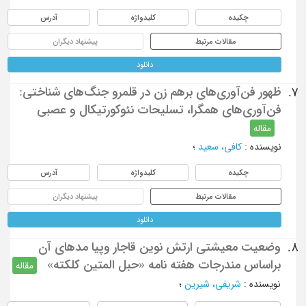
چکیده
کلیدواژه
آدرس
مقالات مرتبط
پیشنهاد دیگران
دانلود
ظهور فن‌آوری‌های برهم زن در قلمرو جنگ‌های شناختی:
7.
فن‌آوری‌های همگرا، تسلیحات نئوکورتیکال و عصبی
مقاله
نویسنده
:
کافی، سعید
؛
چکیده
کلیدواژه
آدرس
مقالات مرتبط
پیشنهاد دیگران
دانلود
وضعیت معیشتی ارتش نوین قاجار وپيا مدهاي آن
8.
براساس مندرجات هفته نامه «حبل المتین کلکته»
مقاله
نویسنده
:
شریفی، شیرین
؛