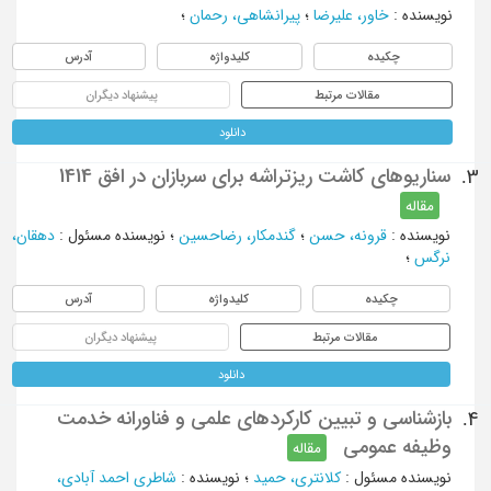
نویسنده
:
خاور، عليرضا
؛
پيرانشاهي، رحمان
؛
چکیده
کلیدواژه
آدرس
مقالات مرتبط
پیشنهاد دیگران
دانلود
سناریوهای کاشت ریزتراشه برای سربازان در افق 1414
3.
مقاله
نویسنده
:
قرونه، حسن
؛
گندمکار، رضاحسین
؛
نویسنده مسئول
:
دهقان،
نرگس
؛
چکیده
کلیدواژه
آدرس
مقالات مرتبط
پیشنهاد دیگران
دانلود
بازشناسی و تبیین کارکردهای علمی و فناورانه خدمت
4.
وظیفه عمومی
مقاله
نویسنده مسئول
:
کلانتری، حمید
؛
نویسنده
:
شاطری احمد آبادی،