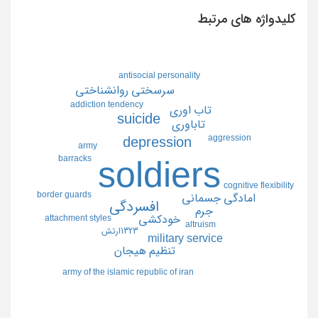
کلیدواژه های مرتبط
antisocial personality
سرسختي روانشناختي
addiction tendency
تاب اوري
suicide
تاباوري
aggression
depression
army
barracks
soldiers
cognitive flexibility
border guards
امادگي جسماني
افسردگي
جرم
attachment styles
خودكشي
altruism
1323ارتش
military service
تنظيم هيجان
army of the islamic republic of iran