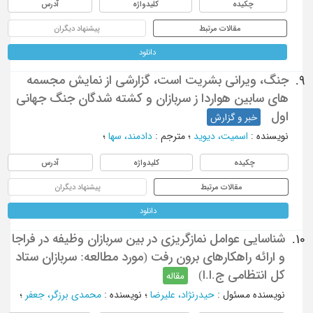
چکیده
کلیدواژه
آدرس
مقالات مرتبط
پیشنهاد دیگران
دانلود
جنگ، ویرانی بشریت است، گزارشی از نمایش مجسمه
9.
های سابین هواردا ز سربازان و کشته شدگان جنگ جهانی
اول
خبر و گزارش
نویسنده
:
اسمیت، دیوید
؛
مترجم
:
دادمند، سها
؛
چکیده
کلیدواژه
آدرس
مقالات مرتبط
پیشنهاد دیگران
دانلود
شناسایی عوامل نمازگریزی در بین سربازان وظیفه در فراجا
10.
و ارائه راهکارهای برون رفت (مورد مطالعه: سربازان ستاد
کل انتظامی ج.ا.ا)
مقاله
نویسنده مسئول
:
حیدرنژاد، علیرضا
؛
نویسنده
:
محمدی برزگر، جعفر
؛