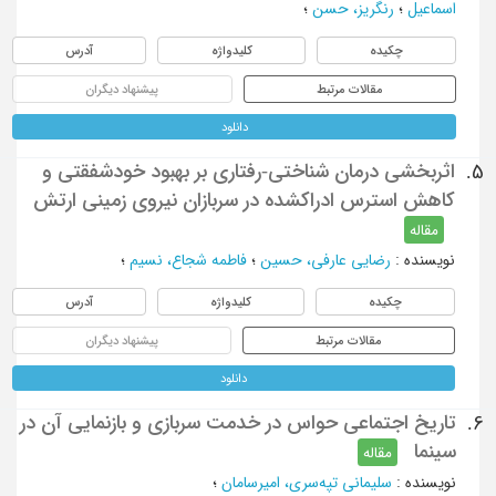
اسماعیل
؛
رنگریز، حسن
؛
چکیده
کلیدواژه
آدرس
مقالات مرتبط
پیشنهاد دیگران
دانلود
اثربخشی درمان شناختی-رفتاری بر بهبود خودشفقتی و
5.
کاهش استرس ادراکشده در سربازان نیروی زمینی ارتش
مقاله
نویسنده
:
رضایی عارفی، حسین
؛
فاطمه شجاع، نسیم
؛
چکیده
کلیدواژه
آدرس
مقالات مرتبط
پیشنهاد دیگران
دانلود
تاریخ اجتماعی حواس در خدمت سربازی و بازنمایی آن در
6.
سینما
مقاله
نویسنده
:
سلیمانی تپه‌سری، امیرسامان
؛