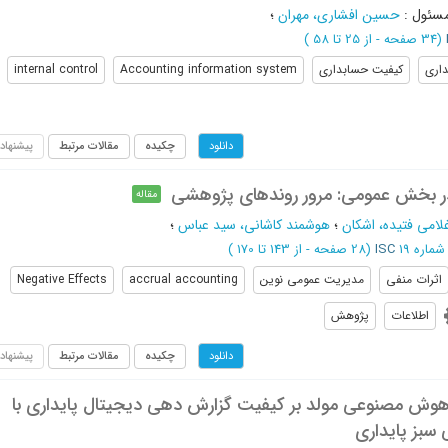
مسئول
:
حسین افشاری، مهران
؛
(‎34 صفحه -
از 25 تا 58
)
اری
کیفیت حسابداری
Accounting information system
internal control
چکیده
مقالات مرتبط
پیشنهاد
دانلود
ر بخش عمومی: مرور روندهای پژوهشی
مقاله
لامی فتیده، اشکان
؛
هوشمند کاشانی، سید عباس
؛
ISC
(‎28 صفحه -
از 143 تا 170
)
اثرات منفی
مدیریت عمومی نوین
accrual accounting
Negative Effects
اطلاعات
پژوهش
چکیده
مقالات مرتبط
پیشنهاد
دانلود
 هوش مصنوعی مولد بر کیفیت گزارش دهی دیجیتال پایداری با
سبز پایداری