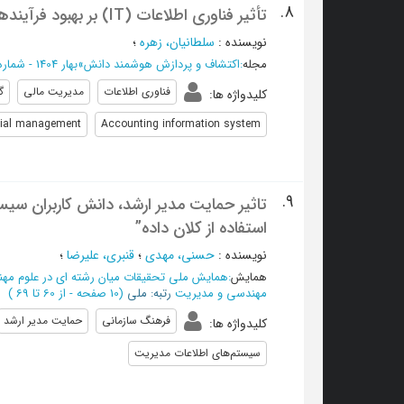
8.
تأثیر فناوری اطلاعات (IT) بر بهبود فرآیندهای حسابداری و مدیریت
نویسنده
:
سلطانیان، زهره
؛
مجله
:
اکتشاف و پردازش هوشمند دانش
»
بهار 1404 - شماره 16
فناوری اطلاعات
مدیریت مالی
گ
کلیدواژه ها
:
cial management
Accounting information system
9.
تاثیر حمایت مدیر ارشد، دانش کاربران سی
استفاده از کلان داده”
نویسنده
:
حسنی، مهدی
؛
قنبری، علیرضا
؛
همایش
:
همایش ملی تحقیقات میان رشته ای در علوم مه
مهندسی و مدیریت
رتبه: ملی
(‎10 صفحه -
از 60 تا 69
)
فرهنگ سازمانی
حمایت مدیر ارشد
کلیدواژه ها
:
سیستم‌های اطلاعات مدیریت