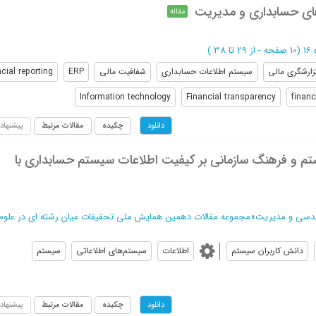
مقاله
(‎10 صفحه -
از 29 تا 38
)
زارشگری مالی
سیستم اطلاعات حسابداری
شفافیت مالی
ERP
cial reporting
Information technology
Financial transparency
finan
چکیده
مقالات مرتبط
پیشنهاد
دانلود
ستم و فرهنگ سازمانی بر کیفیت اطلاعات سیستم حسابداری با
ندسی و مدیریت
»
مجموعه مقالات دهمین همایش ملی تحقیقات میان رشته ای در علوم
دانش کاربران سیستم
اطلاعات
سیستم‌های اطلاعاتی
سیستم
چکیده
مقالات مرتبط
پیشنهاد
دانلود