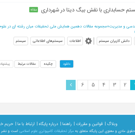
یستم حسابداری با نقش بیگ دیتا در شهرداری
مقاله
ندسی و مدیریت
»
مجموعه مقالات دهمین همایش ملی تحقیقات میان رشته ای در علوم
دانش کاربران سیستم
اطلاعات
سیستم‌های اطلاعاتی
سیستم
چکیده
مقالات مرتبط
پیشنهاد
دانلود
6
5
4
3
2
وبلاگ |
قوانین و مقررات |
راهنما |
درباره پایگاه |
ارتباط با ما |
حریم خ
حقوق مادی و معنوی اين پايگاه متعلق به
مرکز تحقیقات کامپیوتری علوم اسلامی
است و نشر غی