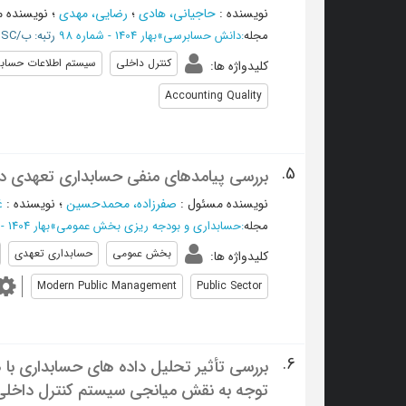
نویسنده
:
حاجیانی، هادی
؛
رضایی، مهدی
؛
نویسنده 
مجله
:
دانش حسابرسی
»
بهار 1404 - شماره 98
رتبه: ب/ISC
کنترل داخلی
سیستم اطلاعات حسابد
کلیدواژه ها
:
Accounting Quality
5.
بررسی پیامدهای منفی حسابداری تعهدی د
نویسنده مسئول
:
صفرزاده، محمدحسین
؛
نویسنده
:
غ
مجله
:
حسابداری و بودجه ریزی بخش عمومی
»
بهار 1404 - شماره 19
بخش عمومی
حسابداری تعهدی
کلیدواژه ها
:
Modern Public Management
Public Sector
6.
بررسی تأثیر تحلیل داده های حسابداری با
توجه به نقش میانجی سیستم کنترل داخلی 