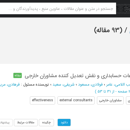
‏/ (93 مقاله)
عات حسابداری و نقش تعدیل کننده مشاوران خارجی
مقاله
اللامی، عامر
؛
فولادی، مسعود
؛
شریفی، سعید
؛
نویسنده مسئول
:
فرهادی، مری
از 31 تا 53
)
ی
مشاوران خارجی
external consultants
effectiveness
چکیده
مقالات مرتبط
پیشنهاد
دانلود