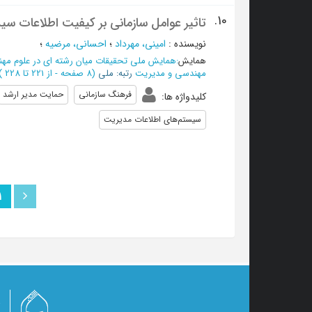
10.
تاثیر عوامل سازمانی بر کیفیت اطلاعات س
نویسنده
:
امینی، مهرداد
؛
احسانی، مرضیه
؛
همایش
:
همایش ملی تحقیقات میان رشته ای در علوم مه
مهندسی و مدیریت
رتبه: ملی
(‎8 صفحه -
از 221 تا 228
)
فرهنگ سازمانی
حمایت مدیر ارشد
کلیدواژه ها
:
سیستم‌های اطلاعات مدیریت
1