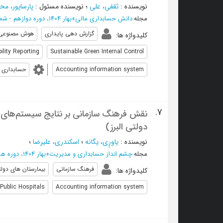
نویسنده
:
ثقفی، علی
؛
نویسنده مسئول
:
پارساپور، مح
مجله
:
دانش حسابداری مالی
»
بهار 1404، دوره دوازهم - شماره 1
گزارش دهی پایداری
هوش مصنوعی 
کلیدواژه ها
:
ility Reporting
Sustainable Green Internal Control
Accounting information system
حسابداری
7.
نقش فرهنگ سازمانی بر نتایج سیستم‌های 
دولتی البرز)
نویسنده
:
یاورٍی، یگانه
؛
اسکندری، عليرضا
؛
مجله
:
چشم انداز حسابداری و مدیریت
»
بهار 1404، دوره هشتم - شماره 101(جلد دوم)
فرهنگ سازمانی
بیمارستان های دول
کلیدواژه ها
:
Public Hospitals
Accounting information system