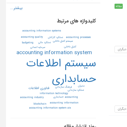
مقاله
کلیدواژه های مرتبط
accounting information systems
accounting quality
accounting processes
عملكرد كاركنان
سيستم كنترل داخلي
عملكرد مالي
budgeting
كنترل داخلي
سرمايه انساني
 دیگران
accounting information system
سيستم اطلاعات
حسابداري
مديران
فرهنگ سازماني
فناوري اطلاعات
عملكرد سازماني
information technology
حسابداري
accounting
accounting industry
accounting information
blockchain
accounting information system ais
 دیگران
روند انتشار مقاله