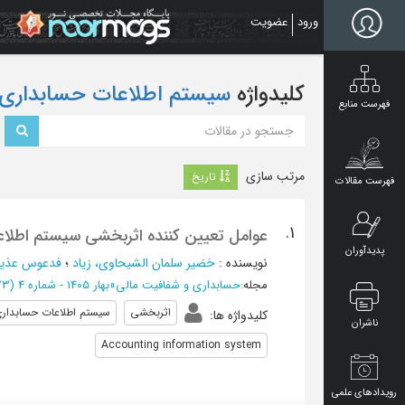
Ski
ورود
عضویت
t
mai
conten
کلیدواژه
سیستم اطلاعات حسابداری
فهرست منابع
مرتب سازی
تاریخ
فهرست مقالات
1.
عوامل تعیین کننده اثربخشی سیستم اطلا
پدیدآوران
نویسنده
:
خضیر سلمان الشیحاوی، زیاد
؛
فدعوس عذیب 
مجله
:
حسابداری و شفافیت مالی
»
بهار 1405 - شماره 4
(‎23 صفحه -
اثربخشی
سیستم اطلاعات حسابدار
کلیدواژه ها
:
ناشران
Accounting information system
رویدادهای علمی