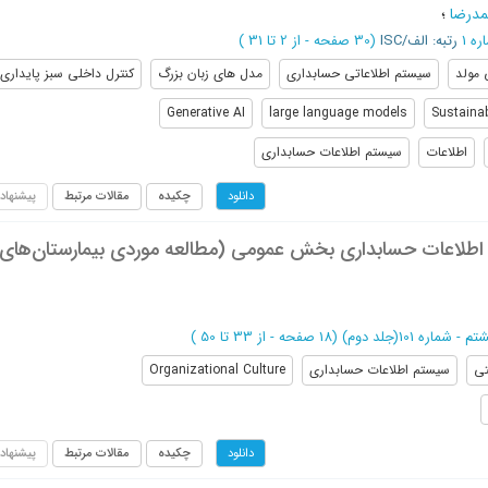
مدرضا
؛
رتبه: الف/ISC
(‎30 صفحه -
از 2 تا 31
)
مولد
سیستم اطلاعاتی حسابداری
مدل های زبان بزرگ
کنترل داخلی سبز پایداری
Generative AI
large language models
Sustainab
اطلاعات
سیستم اطلاعات حسابداری
چکیده
مقالات مرتبط
پیشنهاد
دانلود
اطلاعات حسابداری بخش عمومی (مطالعه موردی بیمارستان‌های
(‎18 صفحه -
از 33 تا 50
)
تی
سیستم اطلاعات حسابداری
Organizational Culture
چکیده
مقالات مرتبط
پیشنهاد
دانلود