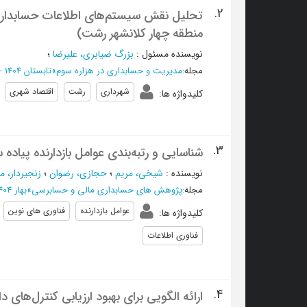
2.
تحلیل نقش سیستم‌های اطلاعات حسابداری د
منطقه چهار کلانشهر رشت)
نویسنده مسئول
:
بزرگ ضیابری، علیرضا
؛
مجله
:
مدیریت و حسابداری در هزاره سوم
»
تابستان 1404 - شماره 33
شهرداری
رشت
اقتصاد شهری
کلیدواژه ها
:
3.
شناسایی و رتبه‌بندی عوامل بازدارنده پیاد
نویسنده
:
شیخی، مریم
؛
حجازی، رضوان
؛
زنجیردار، م
مجله
:
پژوهش های حسابداری مالی و حسابرسی
»
بهار 1404 - شماره 65
عوامل بازدارنده
فناوری های نوین
کلیدواژه ها
:
فناوری اطلاعات
4.
ارائه الگویی برای بهبود ارزیابی کنترل‌ها