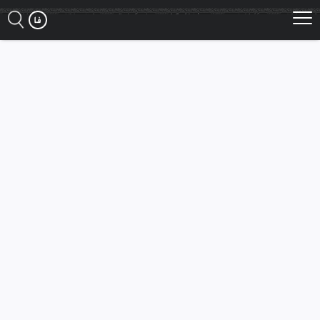
Ski
t
mai
conten