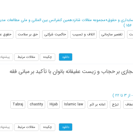
سابداری و حقوق
»
مجموعه مقالات شانزدهمین کنفرانس بین المللی و ملی مطالعات مدی
)
ت
تقصیر سازمانی
اتلاف و تسبیب
حاکمیت شرکتی
حق بر سلامت
حقوق عا
چکیده
مقالات مرتبط
پیشنهاد
دانلود
زی بر حجاب و زیست عفیفانه بانوان با تأکید بر مبانی فقه
از 3 تا 22
)
عفاف
تبرّج
اعانه بر اثم
Islamic law
Hijab
chastity
Tabraj
چکیده
مقالات مرتبط
پیشنهاد
دانلود