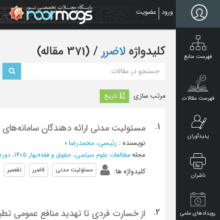
Ski
ورود
عضویت
t
mai
conten
کلیدواژه
لاضرر
‏/ (371 مقاله)
فهرست منابع
مرتب سازی
تاریخ
فهرست مقالات
1.
مسئولیت مدنی ارائه دهندگان سامانه‌های
پدیدآوران
نویسنده
:
رئیسی، محمدرضا
؛
مجله
:
مطالعات علوم سیاسی، حقوق و فقه
»
بهار 1405، دوره دوازدهم - شماره 1
مسئولیت مدنی
لاضرر
تقصیر
کلیدواژه ها
:
ناشران
2.
از خسارت فردی تا تهدید منافع عمومی تط
رویدادهای علمی