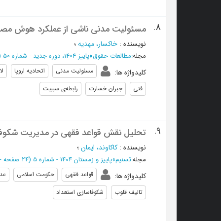
8.
مسئولیت مدنی ناشی از عملکرد هوش مصنو
نویسنده
:
خاكسار، مهديه
؛
مجله
:
مطالعات حقوق
»
پاییز 1404، دوره جدید - شماره 50
(‎18 
مسئولیت مدنی
اتحادیه اروپا
لا
کلیدواژه ها
:
فنی
جبران خسارت
رابطه‌ی سببیت
9.
تحلیل نقش قواعد فقهی در مدیریت شکوفا 
نویسنده
:
کاکاوند، ایمان
؛
مجله
:
تسنیم
»
پاییز و زمستان 1404 - شماره 5
(‎24 صفحه -
قواعد فقهی
حکومت اسلامی
عد
کلیدواژه ها
:
تالیف قلوب
شکوفاسازی استعداد