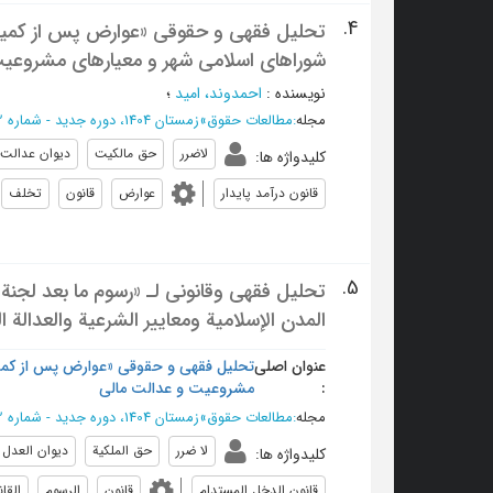
4.
شوراهای اسلامی شهر و معیارهای مشروعیت
نویسنده
:
احمدوند، اميد
؛
مجله
:
مطالعات حقوق
»
زمستان 1404، دوره جدید - شماره 52
لاضرر
حق مالکیت
دیوان عدالت 
کلیدواژه ها
:
قانون درآمد پایدار
عوارض
قانون
تخلف
5.
المدن الإسلامية ومعايير الشرعية والعدالة ال
عنوان اصلی
:
مشروعیت و عدالت مالی
مجله
:
مطالعات حقوق
»
زمستان 1404، دوره جدید - شماره 52
لا ضرر
حق الملكية
ديوان العدل ا
کلیدواژه ها
:
قانون الدخل المستدام
قانون
الرسوم
القا