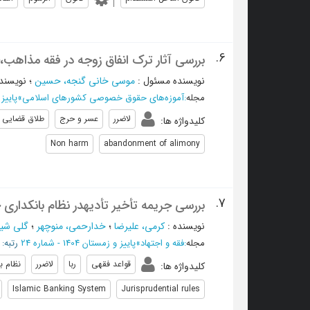
6.
بررسی آثار ترک انفاق زوجه در فقه مذاهب،
نویسنده مسئول
:
موسی خانی گنجه، حسین
؛
نویسند
مجله
:
آموزه‌های حقوق خصوصی کشورهای اسلامی
»
پاییز 1404 - شماره 
لاضرر
عسر و حرج
طلاق قضایی
کلیدواژه ها
:
Non harm
abandonment of alimony
7.
بررسی جریمه تأخیر تأدیهدر نظام بانکداری 
نویسنده
:
کرمی، علیرضا
؛
خدارحمی، منوچهر
؛
گلی شی
مجله
:
فقه و اجتهاد
»
پاییز و زمستان 1404 - شماره 24
رتبه:
قواعد فقهی
ربا
لاضرر
نظام ب
کلیدواژه ها
:
Islamic Banking System
Jurisprudential rules