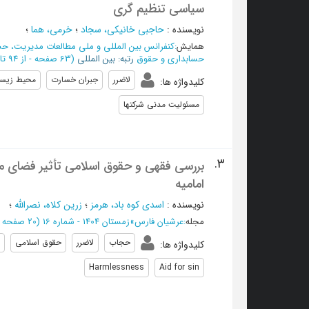
سیاسی تنظیم گری
نویسنده
:
حاجبی خانیکی، سجاد
؛
خرمی، هما
؛
همایش
:
کنفرانس بین المللی و ملی مطالعات مدیریت، ح
حسابداری و حقوق
رتبه: بین المللی
(‎63 صفحه -
از 94 تا 156
لاضرر
جبران خسارت
محیط زیس
کلیدواژه ها
:
مسئولیت مدنی شرکتها
3.
بررسی فقهی و حقوق اسلامی تأثیر فضای مجا
امامیه
نویسنده
:
اسدی کوه باد، هرمز
؛
زرین کلاه، نصرالله
؛
مجله
:
عرشیان فارس
»
زمستان 1404 - شماره 16
(‎20 صفحه -
حجاب
لاضرر
حقوق اسلامی
کلیدواژه ها
:
Harmlessness
Aid for sin