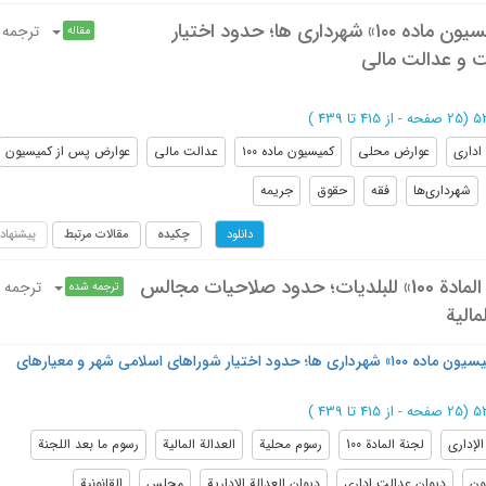
تحلیل فقهی و حقوقی «عوارض پس از کمیسیون ماده ۱۰۰» شهرداری ها؛ حدود اختیار
ترجمه
مقاله
 و عدالت مالی
(‎25 صفحه -
از 415 تا 439
)
اداری
عوارض محلی
کمیسیون ماده ۱۰۰
عدالت مالی
عوارض پس از کمیسیون
شهرداری‌ها
فقه
حقوق
جریمه
چکیده
مقالات مرتبط
پیشنهاد
دانلود
تحليل فقهي وقانوني لـ «رسوم ما بعد لجنة المادة 100» للبلديات؛ حدود صلاحيات مجالس
ترجمه
ترجمه شده
مالية
تحلیل فقهی و حقوقی «عوارض پس از کمیسیون ماده ۱۰۰» شهرداری ها؛ حدود اختیار شوراهای اسلامی شهر و معیارهای
(‎25 صفحه -
از 415 تا 439
)
لإداري
لجنة المادة 100
رسوم محلية
العدالة المالية
رسوم ما بعد اللجنة
نون
دیوان عدالت اداری
دیوان العدالة الإداریة
مجلس
القانونیة