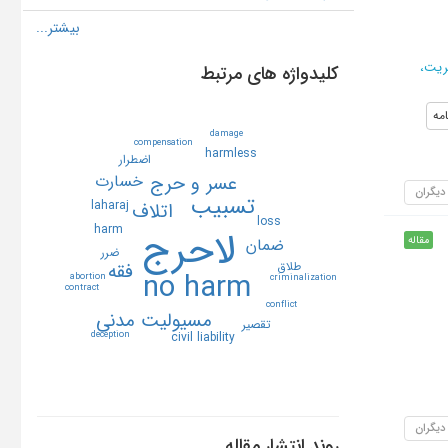
ریت،
کلیدواژه های مرتبط
مه
damage
compensation
harmless
اضطرار
عسر و حرج
خسارت
 دیگران
تسبيب
laharaj
اتلاف
loss
harm
لاحرج
مقاله
ضمان
ضرر
طلاق
فقه
no harm
abortion
criminalization
contract
conflict
مسيوليت مدني
تقصير
civil liability
deception
 دیگران
روند انتشار مقاله