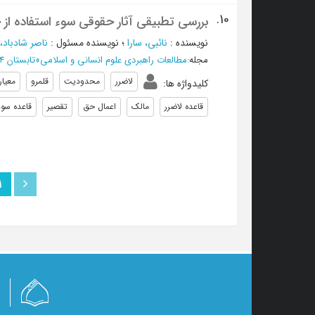
10.
بررسی تطبیقی آثار حقوقی سوء استفاده از 
نویسنده
:
نائبي، سارا
؛
نویسنده مسئول
:
ناصر شادباد، 
مجله
:
مطالعات راهبردی علوم انسانی و اسلامی
»
تابستان 1404 - شماره 74
لاضرر
محدودیت
قلمرو
معیار
کلیدواژه ها
:
قاعده لاضرر
مالک
اعمال حق
تقصیر
قاعده سوء
1