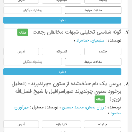
مقالات مرتبط
پیشنهاد دیگران
دانلود
گونه شناسی تحلیلی شبهات مخالفان رجعت
7.
مقاله
نویسنده
:
سلیمیان، خدامراد
؛
چکیده
کلیدواژه
آدرس
مقالات مرتبط
پیشنهاد دیگران
دانلود
بررسی یک نام حذف‌شده از ستون «چرندپرند» (تحلیل
8.
برخورد ستون چرندپرند صوراسرافیل با شیخ فضل‌الله
نوری)
مقاله
نویسنده
:
روان بخش، محمد حسین
؛
نویسنده مسئول
:
مهرآوران،
محمود
؛
چکیده
کلیدواژه
آدرس