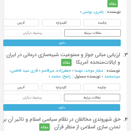
مقاله
نویسنده
:
بامري، يونس
؛
چکیده
کلیدواژه
آدرس
مقالات مرتبط
پیشنهاد دیگران
دانلود
ارزیابی مبانی جواز و ممنوعیت شبیه‌سازی درمانی در ایران
3.
و ایالات‌متحده آمریکا
مقاله
نویسنده
:
مشار موحد، مهسا
؛
جعفرزاده، میرقاسم
؛
قاری سید فاطمی،
سیدمحمد
؛
نویسنده مسئول
:
راسخ، محمد
؛
چکیده
کلیدواژه
آدرس
مقالات مرتبط
پیشنهاد دیگران
دانلود
حق شهروندی مخالفان در نظام سیاسی اسلام و تاثیر آن بر
4.
تمدن سازی اسلامی از منظر قرآن
مقاله