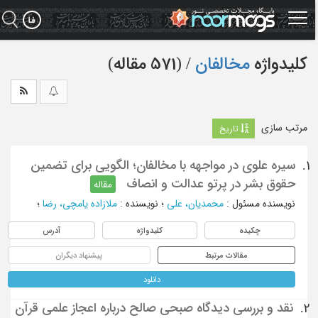
Ski
t
mai
conten
کلیدواژه
مخالفان
‏/ (571 مقاله)
مرتب سازی
تاریخ
سیره علوی در مواجهه با مخالفان؛ الگویی برای تضمین
1.
حقوق بشر در پرتو عدالت و انصاف
مقاله
نویسنده مسئول
:
محمدیان، علی
؛
نویسنده
:
ملازاده یامچی، رضا
؛
چکیده
کلیدواژه
آدرس
مقالات مرتبط
پیشنهاد دیگران
دانلود
نقد و بررسی دیدگاه صبحی صالح درباره اعجاز علمی قرآن
2.