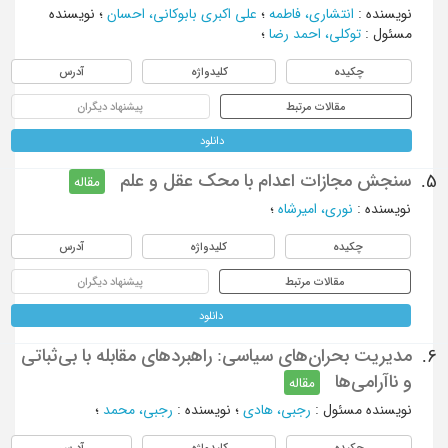
نویسنده
:
انتشاری، فاطمه
؛
علی اکبری بابوکانی، احسان
؛
نویسنده
مسئول
:
توکلی، احمد رضا
؛
چکیده
کلیدواژه
آدرس
مقالات مرتبط
پیشنهاد دیگران
دانلود
سنجش مجازات اعدام با محک عقل و علم
5.
مقاله
نویسنده
:
نوری، امیرشاه
؛
چکیده
کلیدواژه
آدرس
مقالات مرتبط
پیشنهاد دیگران
دانلود
مدیریت بحران‌های سیاسی: راهبردهای مقابله با بی‌ثباتی
6.
و ناآرامی‌ها
مقاله
نویسنده مسئول
:
رجبی، هادی
؛
نویسنده
:
رجبی، محمد
؛
چکیده
کلیدواژه
آدرس