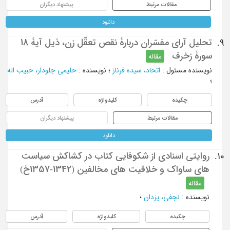
مقالات مرتبط
پیشنهاد دیگران
دانلود
تحلیل آرای مفسّران دربارۀ نقص تعقّل زن، ذیل آیۀ 18
9.
سورۀ زخرف
مقاله
نویسنده مسئول
:
اتحاد، سیده فرناز
؛
نویسنده
:
حلیمی جلودار، حبیب اله
؛
چکیده
کلیدواژه
آدرس
مقالات مرتبط
پیشنهاد دیگران
دانلود
روایتی اسنادی از شکوفایی کتاب در کشاکش سیاست
10.
های ساواک و خلاقیت های مخالفین (1342-1357خ)
مقاله
نویسنده
:
نجفی، یزدان
؛
چکیده
کلیدواژه
آدرس