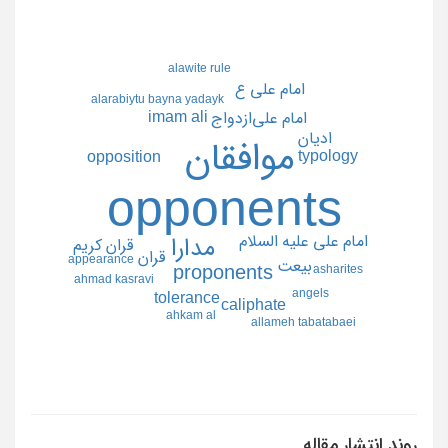
alawite rule
امام علي ع
alarabiytu bayna yadayk
imam ali
ازدواج
امام علي
اديان
موافقان
typology
opposition
opponents
امام علي عليه السلام
مدارا
قران كريم
قران
appearance
بيعت
proponents
asharites
ahmad kasravi
angels
tolerance
caliphate
ahkam al
allameh tabatabaei
روند انتشار مقاله