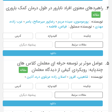
راهبردهای معنوی افراد نابارور در طول درمان کمک باروری
4.
مقاله
نویسنده
:
پورموسوی، سیده مریم
؛
رضاپور میرصالح، یاسر
؛
عرب زاده،
مهدی
؛
نویسنده مسئول
:
فیاض، فاطمه
؛
چکیده
کلیدواژه
آدرس
مقالات مرتبط
پیشنهاد دیگران
دانلود
عوامل موثر بر توسعه حرفه ای معلمان کلاس های
5.
چندپایه: رویکردی کیفی از دیدگاه معلمان
مقاله
نویسنده
:
شاهینی، افروز
؛
اصلان زاده عربلوی دره، آذین
؛
چکیده
کلیدواژه
آدرس
مقالات مرتبط
پیشنهاد دیگران
دانلود