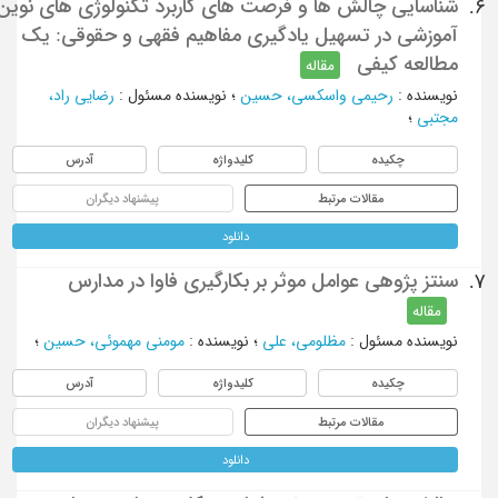
شناسایی چالش ‎ها و فرصت ‎های کاربرد تکنولوژی‌ های نوین
6.
آموزشی در تسهیل یادگیری مفاهیم فقهی و حقوقی: یک
مطالعه کیفی
مقاله
نویسنده
:
رحیمی واسکسی، حسین
؛
نویسنده مسئول
:
رضایی راد،
مجتبی
؛
چکیده
کلیدواژه
آدرس
مقالات مرتبط
پیشنهاد دیگران
دانلود
سنتز پژوهی عوامل موثر بر بکارگیری فاوا در مدارس
7.
مقاله
نویسنده مسئول
:
مظلومی، علی
؛
نویسنده
:
مومنی مهموئی، حسین
؛
چکیده
کلیدواژه
آدرس
مقالات مرتبط
پیشنهاد دیگران
دانلود