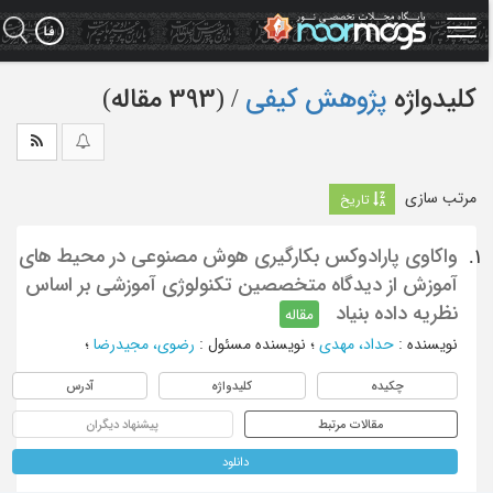
Ski
t
mai
conten
کلیدواژه
پژوهش کیفی
‏/ (393 مقاله)
مرتب سازی
تاریخ
واکاوی پارادوکس بکارگیری هوش مصنوعی در محیط های
1.
آموزش از دیدگاه متخصصین تکنولوژی آموزشی بر اساس
نظریه داده بنیاد
مقاله
نویسنده
:
حداد، مهدی
؛
نویسنده مسئول
:
رضوی، مجیدرضا
؛
چکیده
کلیدواژه
آدرس
مقالات مرتبط
پیشنهاد دیگران
دانلود