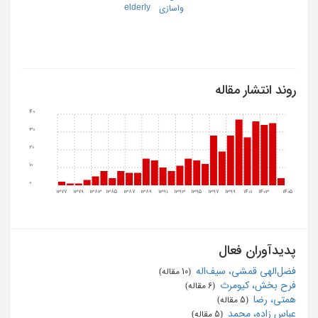
elderly
واسازي
روند انتشار مقاله
40
30
20
10
0
1377
1379
1383
1385
1387
1389
1391
1393
1395
1397
1399
1401
1403
1405
پدیدآوران فعال
فضل‌الهی قمشی، سیف‌اله
‏ (10 مقاله)
فرح ‌بخش، کیومرث
‏ (6 مقاله)
همتی، رضا
‏ (5 مقاله)
عباس زاده، محمد
‏ (5 مقاله)