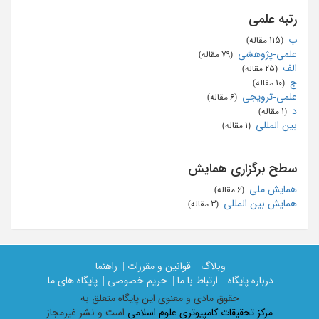
رتبه علمی
ب
‏ (115 مقاله)
علمی-پژوهشی
‏ (79 مقاله)
الف
‏ (25 مقاله)
ج
‏ (10 مقاله)
علمی-ترویجی
‏ (6 مقاله)
د
‏ (1 مقاله)
بین المللی
‏ (1 مقاله)
سطح برگزاری همایش
همایش ملی
‏ (6 مقاله)
همایش بین المللی
‏ (3 مقاله)
وبلاگ |
قوانین و مقررات |
راهنما
درباره پایگاه |
ارتباط با ما |
حریم خصوصی |
پایگاه های ما
حقوق مادی و معنوی اين پايگاه متعلق به
مرکز تحقیقات کامپیوتری علوم اسلامی
است و نشر غیرمجاز