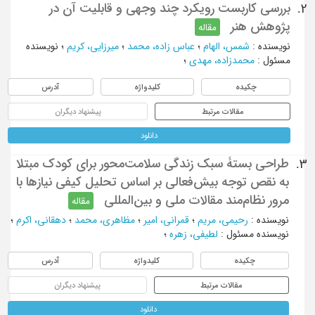
بررسی کاربست رویکرد چند وجهی و قابلیت آن در
2.
پژوهش هنر
مقاله
نویسنده
:
شمس، الهام
؛
عباس زاده، محمد
؛
میرزایی، کریم
؛
نویسنده
مسئول
:
محمدزاده، مهدی
؛
چکیده
کلیدواژه
آدرس
مقالات مرتبط
پیشنهاد دیگران
دانلود
طراحی بستۀ سبک ‌زندگی سلامت‌محور برای کودک مبتلا
3.
به نقص‌ توجه بیش‌فعالی بر اساس تحلیل کیفی نیازها با
مرور نظام‌مند مقالات ملی و بین‌المللی
مقاله
نویسنده
:
رحیمی، مریم
؛
قمرانی، امیر
؛
مظاهری، محمد
؛
دهقانی، اکرم
؛
نویسنده مسئول
:
لطیفی، زهره
؛
چکیده
کلیدواژه
آدرس
مقالات مرتبط
پیشنهاد دیگران
دانلود