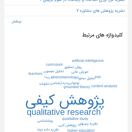
نشریه پژوهش های مشاوره 7
کلیدواژه های مرتبط
artificial intelligence
curriculum
روش تحقيق
تحليل مضمون
اموزش عالي
teachers
دريدا
iran
phenomenology
تحليل محتوا
پديدارشناسي
نوجوان
خانواده
content analysis
grounded theory
پژوهش كيفي
qualitative research
qualitative study
روششناسي
نظريه زمينهاي
پژوهش كمي
نظريه داده بنياد
higher education