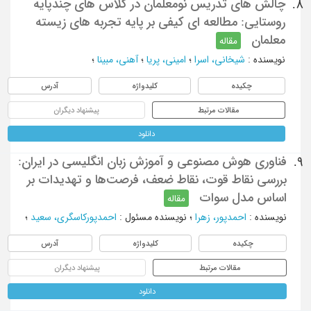
چالش های تدریس نومعلمان در کلاس های چندپایه
8.
روستایی: مطالعه ای کیفی بر پایه تجربه های زیسته
معلمان
مقاله
نویسنده
:
شیخانی، اسرا
؛
امینی، پریا
؛
آهنی، مبینا
؛
چکیده
کلیدواژه
آدرس
مقالات مرتبط
پیشنهاد دیگران
دانلود
فناوری هوش مصنوعی و آموزش زبان انگلیسی در ایران:
9.
بررسی نقاط قوت، نقاط ضعف، فرصت‌ها و تهدیدات بر
اساس مدل سوات
مقاله
نویسنده
:
احمدپور، زهرا
؛
نویسنده مسئول
:
احمدپورکاسگری، سعید
؛
چکیده
کلیدواژه
آدرس
مقالات مرتبط
پیشنهاد دیگران
دانلود