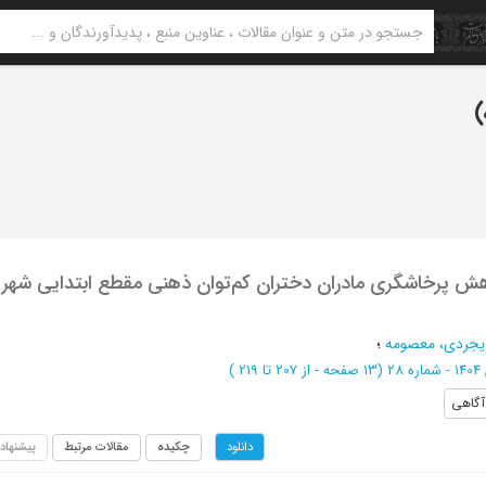
ش پرخاشگری مادران دختران کم‌توان ذهنی مقطع ابتدایی شهر
زیجردی، معصومه
؛
28
(‎13 صفحه -
از 207 تا 219
)
گاهی
چکیده
مقالات مرتبط
پیشنهاد
دانلود