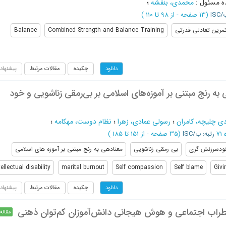
ه مسئول
:
محمدی، بنفشه
؛
IS
(‎13 صفحه -
از 98 تا 110
)
مرین تعادلی قدرتی
Combined Strength and Balance Training
Balance
چکیده
مقالات مرتبط
پیشنهاد
دانلود
 رنج مبتنی بر آموزه‌های اسلامی بر بی‌رمقی زناشویی و خود
ی چلیچه، کامران
؛
رسولی عمادی، زهرا
؛
نظام دوست، مهکامه
؛
رتبه: ب/ISC
(‎35 صفحه -
از 151 تا 185
)
ودسرزنش گری
بی رمقی زناشویی
معنادهی به رنج مبتنی بر آموزه های اسلامی
tellectual disability
marital burnout
Self compassion
Self blame
Givi
چکیده
مقالات مرتبط
پیشنهاد
دانلود
ضطراب اجتماعی و هوش هیجانی دانش‌آموزان کم‌توان ذهنی
مقاله