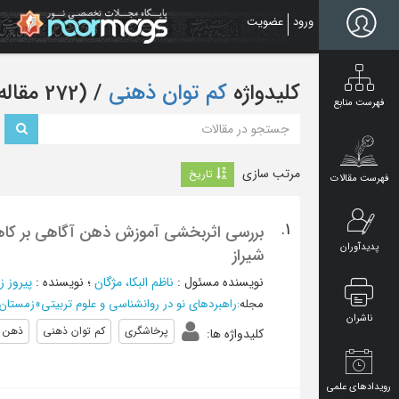
Ski
ورود
عضویت
t
mai
conten
کلیدواژه
کم توان ذهنی
‏/ (272 مقاله)
فهرست منابع
مرتب سازی
تاریخ
فهرست مقالات
1.
بررسی اثربخشی آموزش ذهن آگاهی بر کاه
پدیدآوران
شیراز
نویسنده مسئول
:
ناظم البکا، مژگان
؛
نویسنده
:
پیروز 
مجله
:
راهبردهای نو در روانشناسی و علوم تربیتی
»
زمستان 1404 - شماره 
ناشران
پرخاشگری
کم توان ذهنی
ذهن آ
کلیدواژه ها
:
رویدادهای علمی