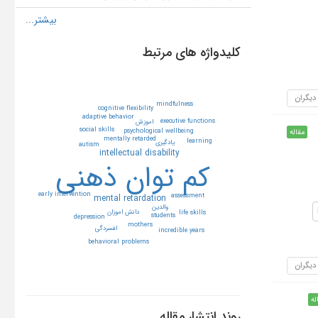
کلیدواژه های مرتبط
 دیگران
mindfulness
cognitive flexibility
adaptive behavior
executive functions
اموزش
social skills
psychological wellbeing
مقاله
mentally retarded
learning
يادگيري
autism
intellectual disability
كم توان ذهني
early intervention
assessment
mental retardation
والدين
دانش اموزان
life skills
students
depression
mothers
افسردگي
incredible years
behavioral problems
 دیگران
له
روند انتشار مقاله