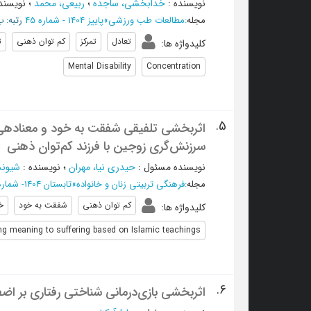
نویسنده
:
خدابخشی، ساجده
؛
ربیعی، محمد
؛
نویسند
مجله
:
مطالعات طب ورزشی
»
پاییز 1404 - شماره 45
رتبه: ب/C
تعادل
تمرکز
کم توان ذهنی
ت
کلیدواژه ها
:
Mental Disability
Concentration
5.
اثربخشی تلفیقی شفقت به خود و معنادهی به
سرزنش‌گری زوجین با فرزند کم‌توان ذهنی
نویسنده مسئول
:
حیدری نیا، مهران
؛
نویسنده
:
شیوند
مجله
:
فرهنگی تربیتی زنان و خانواده
»
تابستان 1404- شماره 71
کم توان ذهنی
شفقت به خود
خ
کلیدواژه ها
:
ng meaning to suffering based on Islamic teachings
6.
اثربخشی بازی‌درمانی شناختی رفتاری بر ا