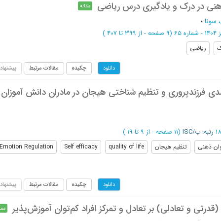
هنی در درک و یادگیری درس ریاضی
مقاله
 سونا
؛
ماره 65
(‎9 صفحه -
از 399 تا 407
)
ک
ریاضی
چکیده
مقالات مرتبط
پیشنهاد
دانلود
ی فرزندپروری و تنظیم شناختی هیجان در مادران دانش آموزان
رتبه: ب/ISC
(‎11 صفحه -
از 9 تا 19
)
وان ذهنی
تنظیم هیجان
quality of life
Self efficacy
Emotion Regulation
چکیده
مقالات مرتبط
پیشنهاد
دانلود
درتی و تعادلی) بر تعادل و تمرکز افراد کم‌توان آموزش‌پذیر
مقا