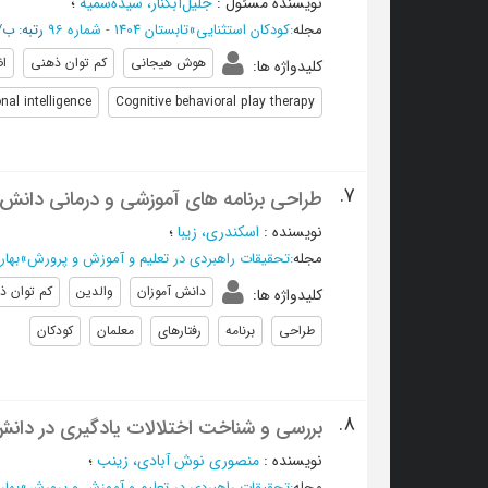
نویسنده مسئول
:
جلیل‌آبکنار، سیده‌سمیه
؛
مجله
:
کودکان استثنایی
»
تابستان 1404 - شماره 96
رتبه: ب/ISC
هوش هیجانی
کم توان ذهنی
اض
کلیدواژه ها
:
nal intelligence
Cognitive behavioral play therapy
7.
طراحی برنامه های آموزشی و درمانی دانش 
نویسنده
:
اسکندری، زیبا
؛
مجله
:
تحقیقات راهبردی در تعلیم و آموزش و پرورش
»
بهار 1404 - شماره
دانش آموزان
والدین
کم توان ذ
کلیدواژه ها
:
طراحی
برنامه
رفتارهای
معلمان
کودکان
8.
بررسی و شناخت اختلالات یادگیری در دانش
نویسنده
:
منصوری نوش آبادی، زینب
؛
مجله
:
تحقیقات راهبردی در تعلیم و آموزش و پرورش
»
بهار 1404 - شماره