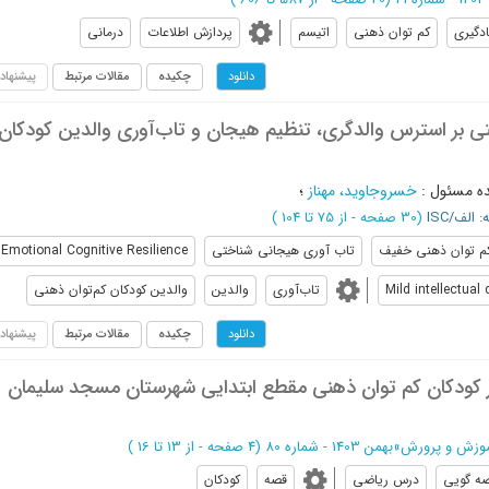
ادگیری
کم توان ذهنی
اتیسم
پردازش اطلاعات
درمانی
چکیده
مقالات مرتبط
پیشنهاد
دانلود
 بر استرس والدگری، تنظیم هیجان و تاب‌آوری والدین کودکان
ه مسئول
:
خسروجاوید، مهناز
؛
: الف/ISC
(‎30 صفحه -
از 75 تا 104
)
م توان ذهنی خفیف
تاب آوری هیجانی شناختی
Emotional Cognitive Resilience
Mild intellectual d
تاب‌آوری
والدین
والدین کودکان کم‌توان ذهنی
چکیده
مقالات مرتبط
پیشنهاد
دانلود
ر کودکان کم توان ذهنی مقطع ابتدایی شهرستان مسجد سلیمان
موزش‌ و پرورش
»
بهمن 1403 - شماره 80
(‎4 صفحه -
از 13 تا 16
)
ه گویی
درس ریاضی
قصه
کودکان