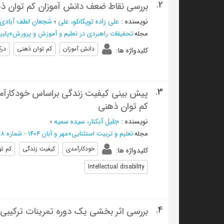
2.
بررسی نقاط ضعف دانش آموزان کم توان ذ
نویسنده
:
علی زاده توپکانلو، علی
؛
شجعان لطف آبادی،
مجله
:
تحقیقات راهبردی در تعلیم و آموزش و پرورش
»
پاییز 1404 - ش
دانش آموزان
کم توان ذهنی
در
کلیدواژه ها
:
3.
پیش بینی کیفیت زندگی براساس خودکارآمد
کم توان ذهنی
نویسنده
:
جلیل آبکنار، سیده سمیه
؛
مجله
:
تعلیم و تربیت استثنایی
»
مهر و آبان 1404 - شماره 188
خودکارآمدی
کیفیت زندگی
کم ت
کلیدواژه ها
:
Intellectual disability
4.
بررسی اثر بخشی یک دوره تمرینات ترکیبی (ق