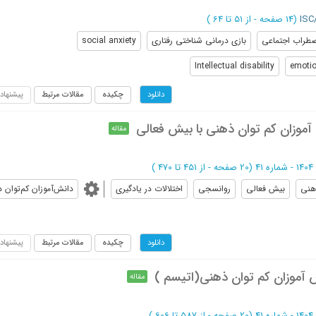
(‎14 صفحه -
از 51 تا 64
)
طراب اجتماعی
بازی درمانی شناختی رفتاری
social anxiety
Intellectual disability
emotio
چکیده
مقالات مرتبط
پیشنهاد
دانلود
آموزان کم توان ذهنی با بیش فعالی
مقاله
 41
(‎20 صفحه -
از 451 تا 470
)
هنی
بیش فعالی
روانسجی
اختلالات در یادگیری
دانش‌آموزان کم‌توان 
چکیده
مقالات مرتبط
پیشنهاد
دانلود
 آموزان کم توان ذهنی(اتیسم )
مقاله
 41
(‎20 صفحه -
از 587 تا 606
)