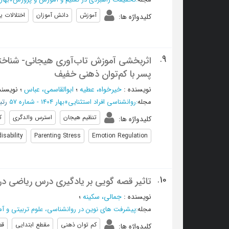
آموزش
دانش آموزان
اختلالات ی
کلیدواژه ها
:
9.
اثربخشی آموزش تاب‌آوری هیجانی- شناختی
پسر با کم‌توان ذهنی خفیف
نویسنده
:
خیرخواه، عطیه
؛
ابوالقاسمی، عباس
؛
نویسند
مجله
:
روانشناسی افراد استثنایی
»
بهار 1404 - شماره 57
رتبه
تنظیم هیجان
استرس والدگری
ک
کلیدواژه ها
:
isability
Parenting Stress
Emotion Regulation
10.
تاثیر قصه گویی بر یادگیری درس ریاضی د
نویسنده
:
جمالی، سکینه
؛
مجله
:
پیشرفت های نوین در روانشناسی، علوم تربیتی و آ
کم توان ذهنی
مقطع ابتدایی
قص
کلیدواژه ها
: