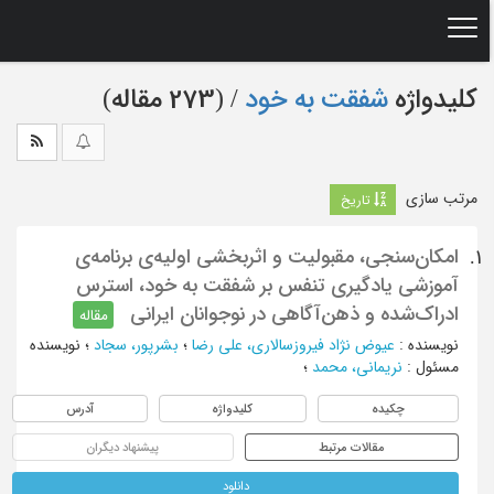
Ski
t
mai
conten
کلیدواژه
شفقت به خود
‏/ (273 مقاله)
مرتب سازی
تاریخ
امکان‌سنجی، مقبولیت و اثربخشی اولیه‌ی برنامه‌ی
1.
آموزشی یادگیری تنفس بر شفقت به خود، استرس
ادراک‌شده و ذهن‌آگاهی در نوجوانان ایرانی
مقاله
نویسنده
:
عیوض نژاد فیروزسالاری، علی رضا
؛
بشرپور، سجاد
؛
نویسنده
مسئول
:
نریمانی، محمد
؛
چکیده
کلیدواژه
آدرس
مقالات مرتبط
پیشنهاد دیگران
دانلود