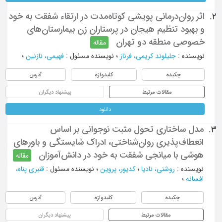
اثر روان‌درمانی پویشی کوتاه‌مدت در ارتقاء شفقت به خود
2.
و بهبود تنظیم هیجان در پرستاران زن بیمارستان‌های
خصوصی منطقه دو تهران
مقاله
نویسنده
:
جلیلوند کریمی، فرناز
؛
نویسنده مسئول
:
فهیمی، نازنین
؛
چکیده
کلیدواژه
آدرس
مقالات مرتبط
پیشنهاد دیگران
دانلود
مدل‌ ساختاری تحول مثبت نوجوانی بر اساس
3.
انعطاف‌پذیری روان‌شناختی، ادراک شایستگی و باورهای
هوشی با میانجی شفقت به خود در دانش‌آموزان
مقاله
نویسنده
:
روشنی، نادیا
؛
کدیور، پروین
؛
نویسنده مسئول
:
قنبری پناه،
افسانه
؛
چکیده
کلیدواژه
آدرس
مقالات مرتبط
پیشنهاد دیگران