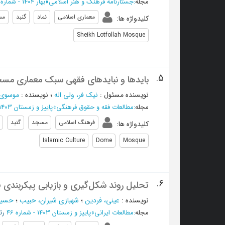
مجله
:
جستارنامه فرهنگ و هنر اسلامی
»
بهار 1404 - شماره 9
معماری اسلامی
نماد
گنبد
مس
کلیدواژه ها
:
Sheikh Lotfollah Mosque
5.
بایدها و نبایدهای فقهی سبک معماری مس
نویسنده مسئول
:
نیک فر، ولی اله
؛
نویسنده
:
موسوی،
مجله
:
مطالعات فقه و حقوق فرهنگی
»
پاییز و زمستان 1403 - شماره 2
فرهنگ اسلامی
مسجد
گنبد
کلیدواژه ها
:
Islamic Culture
Dome
Mosque
6.
تحلیل روند شکل‌گیری و بازیابی پیکربندی ف
نویسنده
:
عینی، فردین
؛
شهبازی شیران، حبیب
؛
حسین
مجله
:
مطالعات ایرانی
»
پاییز و زمستان 1403 - شماره 46
رتب