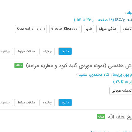
اد
؛
به: ج/ISC
(‎18 صفحه -
از 36 تا 53
)
لاسلام
علائی دروازه
طاق
Greater Khorasan
Quwwat al Islam
چکیده
مقالات مرتبط
پیشنهاد
دانلود
ش هندسی (نمونه موردی گنبد کبود و غفاریه مراغه)
مقاله
پور، پریسا
؛
شاه محمدی، سعید
؛
15 تا 29
)
ندیشه عرفانی
چکیده
مقالات مرتبط
پیشنهاد
دانلود
یخ لطف الله
مقاله