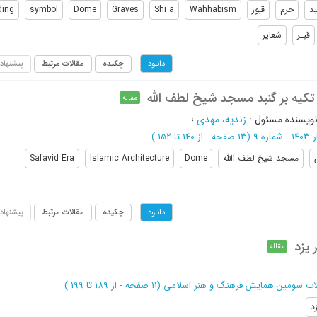
بد
حرم
قبور
Wahhabism
Shi a
Graves
Dome
symbol
ding
قبـر
شعایر
چکیده
مقالات مرتبط
پیشنهاد
دانلود
تکیه بر گنبد مسجد شیخ لطف الله
مقاله
ویسنده مسئول
:
زندیه، مهدی
؛
 شماره 9
(‎13 صفحه -
از 140 تا 152
)
مسجد شیخ لطف االله
Dome
Islamic Architecture
Safavid Era
چکیده
مقالات مرتبط
پیشنهاد
دانلود
 یزد
مقاله
ات سومین همایش فرهنگ و هنر اسلامی
(‎11 صفحه -
از 189 تا 199
)
د