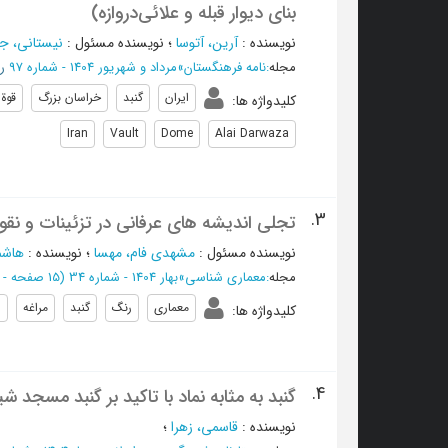
بنای دیوار قبله و علائی‌دروازه)
نویسنده
:
آرین، آتوسا
؛
نویسنده مسئول
:
نیستانی، جو
مجله
:
نامه فرهنگستان
»
مرداد و شهریور 1404 - شماره 97
رت
ایران
گنبد
خراسان بزرگ
قوةا
کلیدواژه ها
:
Iran
Vault
Dome
Alai Darwaza
3.
تجلی اندیشه های عرفانی در تزئینات و نقو
نویسنده مسئول
:
مشهدی فام، مهسا
؛
نویسنده
:
هاشم 
مجله
:
معماری شناسی
»
بهار 1404 - شماره 34
(‎15 صفحه -
از 
معماری
رنگ
گنبد
مراغه
ا
کلیدواژه ها
:
4.
گنبد به مثابه نماد با تاکید بر گنبد مسجد ش
نویسنده
:
قاسمی، زهرا
؛