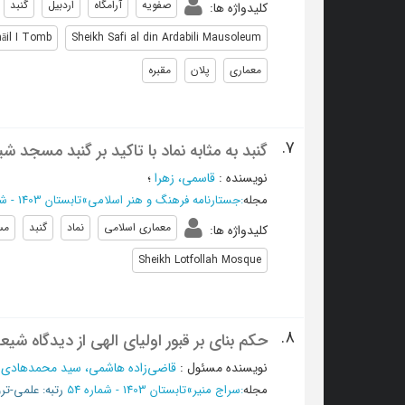
صفویه
آرامگاه
اردبیل
گنبد
کلیدواژه ها
:
āil I Tomb
Sheikh Safi al din Ardabili Mausoleum
معماری
پلان
مقبره
7.
گنبد به مثابه نماد با تاکید بر گنبد مسجد ش
نویسنده
:
قاسمی، زهرا
؛
مجله
:
جستارنامه فرهنگ و هنر اسلامی
»
تابستان 1403 - شماره 6
معماری اسلامی
نماد
گنبد
مس
کلیدواژه ها
:
Sheikh Lotfollah Mosque
8.
حکم بنای بر قبور اولیای الهی از دیدگاه شیع
نویسنده مسئول
:
قاضی‌زاده هاشمی، سید محمدهادی
؛
مجله
:
سراج منیر
»
تابستان 1403 - شماره 54
رتبه: علمی-ترو