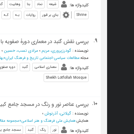
شیعه
نماد
بنا
وهابیت
گن
کلیدواژه ها
:
Shrine
بنای بر قبور
روایات
بـه
کـه
9.
بررسی نقش گنبد در معماری دورۀ صفویه با 
نویسنده
:
گودرزپروری، مریم
؛
مرادی نسب، حسین
؛
ن
مجله
:
مطالعات سیاسی-اجتماعی تاریخ و فرهنگ ایران
»
بهار 1403 -
معماری اسلامی
گنبد
دوره صفوی
کلیدواژه ها
:
Sheikh Lotfollah Mosque
10.
بررسی عناصر نور و رنگ در مسجد جامع کبیر
نویسنده
:
گیلانی، آذرنوش
؛
همایش
:
همایش ملی فرهنگ و هنر اسلامی
»
مجموعه مقال
نور
رنگ
گنبد
مسجد جامع یز
کلیدواژه ها
: