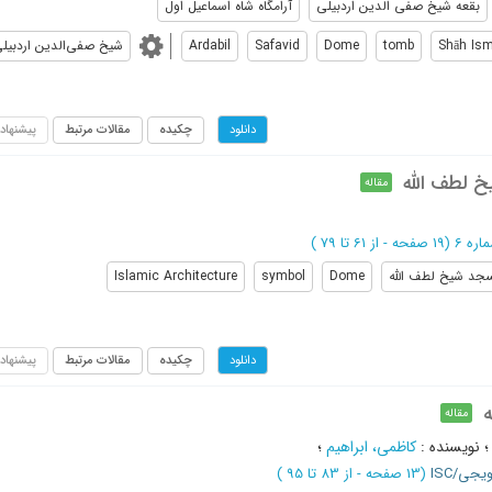
بقعه شیخ صفی الدین اردبیلی
آرامگاه شاه اسماعیل اول
Shāh Ism
tomb
Dome
Safavid
Ardabil
شیخ صفی‌الدین اردبیل
چکیده
مقالات مرتبط
پیشنهاد
دانلود
یخ لطف الله
مقاله
(‎19 صفحه -
از 61 تا 79
)
جد شیخ لطف الله
Dome
symbol
Islamic Architecture
چکیده
مقالات مرتبط
پیشنهاد
دانلود
ه
مقاله
نویسنده
:
کاظمی، ابراهیم
؛
یجی/ISC
(‎13 صفحه -
از 83 تا 95
)