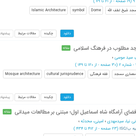
(‎19 صفحه -
از 61 تا 79
)
جد شیخ لطف الله
Dome
symbol
Islamic Architecture
چکیده
مقالات مرتبط
پیشنهاد
دانلود
جد مطلوب در فرهنگ اسلامی
مقاله
 سید موسی
؛
(‎30 صفحه -
از 120 تا 149
)
معماری مسجد
فقه فرهنگی
cultural jurisprudence
Mosque architecture
چکیده
مقالات مرتبط
پیشنهاد
دانلود
ضای آرامگاه شاه اسماعیل اول؛ مبتنی بر مطالعات میدانی
مقاله
ی نیا، سیدمهدی
؛
امینی، محدثه
؛
ه: ب/ISC
(‎23 صفحه -
از 412 تا 434
)