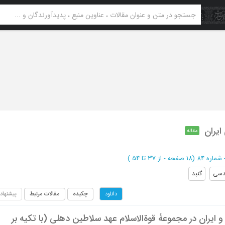
ایران
مقاله
(‎18 صفحه -
از 37 تا 54
)
دسی
گنبد
چکیده
مقالات مرتبط
پیشنهاد
دانلود
ایران در مجموعۀ قوةالاسلام عهد سلاطین دهلی (با تکیه بر