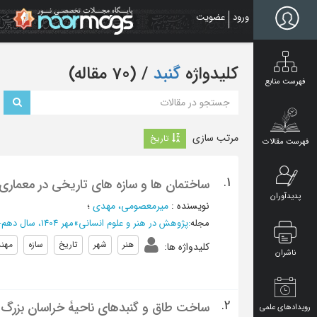
Ski
ورود
عضویت
t
mai
conten
کلیدواژه
گنبد
‏/ (70 مقاله)
فهرست منابع
مرتب سازی
تاریخ
فهرست مقالات
1.
ساختمان ها و سازه های تاریخی در معماری 
پدیدآوران
نویسنده
:
میرمعصومی، مهدی
؛
مجله
:
پژوهش در هنر و علوم انسانی
»
مهر 1404، سال دهم- شماره 84
هنر
شهر
تاریخ
سازه
مهن
کلیدواژه ها
:
ناشران
2.
ساخت طاق و گنبدهای ناحیۀ خراسان بزرگ و 
رویدادهای علمی