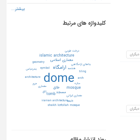
کلیدواژه های مرتبط
درخت طوبي
 دیگران
islamic architecture
معماري اسلامي
geometry
بناهاي ارامگاهي
ارامگاه
symbol
هندسه
بندرعباس
dome
tiling
architecture
arch
مناره
حرم
معماري
طاق
mosque
مسجد
تاق
tomb
معماري ايراني
iranian architecture
vault
sheikh lotfollah mosque
 دیگران
روند انتشار مقاله