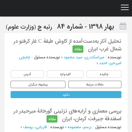
Ski
t
mai
conten
بهار 1398 - شماره 84
رتبه
ج
(وزارت علوم)
تحلیل آثار به‌دست‌آمده از کاوش طبقۀ C غار کرفتو در
شمال غرب ایران
مقاله
نویسنده
:
میراسکندری، سید محمود
؛
نویسنده مسئول
:
چایچی
امیرخیز، احمد
؛
چکیده
کلیدواژه
آدرس
مقالات مرتبط
پیشنهاد دیگران
دانلود
بررسی معماری و آرایه‌های تزئینی گورخانۀ میرحیدر در
اسفندقۀ جیرفت کرمان، ایران
مقاله
نویسنده مسئول
:
برسم، معصومه
؛
نویسنده
:
فاریابی، یوسف
؛