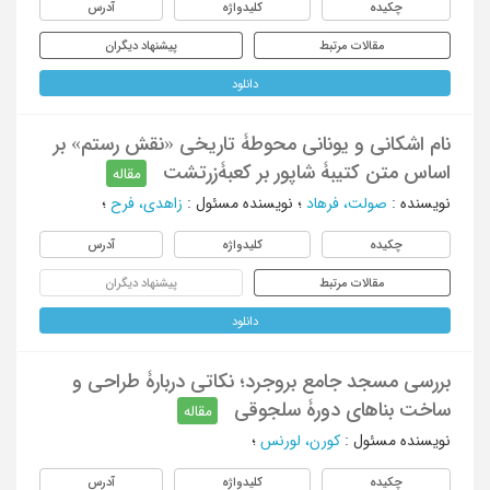
چکیده
کلیدواژه
آدرس
مقالات مرتبط
پیشنهاد دیگران
دانلود
نام اشکانی و یونانی محوطۀ تاریخی «نقش رستم» بر
اساس متن کتیبۀ شاپور بر کعبۀزرتشت
مقاله
نویسنده
:
صولت، فرهاد
؛
نویسنده مسئول
:
زاهدی، فرح
؛
چکیده
کلیدواژه
آدرس
مقالات مرتبط
پیشنهاد دیگران
دانلود
بررسی مسجد جامع بروجرد؛ نکاتی دربارۀ طراحی و
ساخت بناهای دورۀ سلجوقی
مقاله
نویسنده مسئول
:
کورن، لورنس
؛
چکیده
کلیدواژه
آدرس