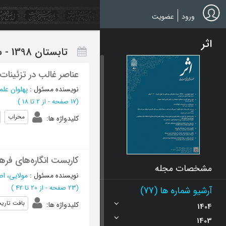
Ski
t
ورود
عضویت
mai
conten
اثر
تابستان 1398 - شماره 85
عناصر غالب در تزئینات
نویسنده مسئول
:
پهلوان علم
(‎17 صفحه -
از 2 تا 18
)
محراب
کلیدواژه ها
:
کاربست انگاره‌های فره
مشخصات مجله
نویسنده مسئول
:
مولایی، اص
(‎23 صفحه -
از 20 تا 42
)
آرشیو شماره ها (77)
بافت تاری
کلیدواژه ها
:
1404
1403