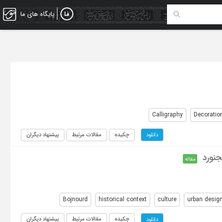
پایگاه های ما
Calligraphy
Decoratio
چکیده
مقالات مرتبط
پیشنهاد دیگران
دانلود
جنورد
مقاله
Bojnourd
historical context
culture
urban desig
چکیده
مقالات مرتبط
پیشنهاد دیگران
دانلود