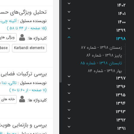
1402
تحلیل ویژگی‌های حسابی
1401
نویسنده مسئول
:
آئینه چی، 
1400
(‎15 صفحه -
از 44 تا 58
)
1399
ویژگی های
کلیدواژه ها
:
1398
زمستان 1398 - شماره 87
 base
Karbandi elements
پاییز 1398 - شماره 86
تابستان 1398 - شماره 85
بهار 1398 - شماره 84
بررسی ترکیبات فضایی ت
1397
نویسنده مسئول
:
تاکی، ندا
؛
1396
(‎11 صفحه -
از 60 تا 70
)
1395
خانه های 
کلیدواژه ها
:
1394
1393
1392
بررسی و بازنمایی هویت
1391
نویسنده مسئول
:
معروفی اق