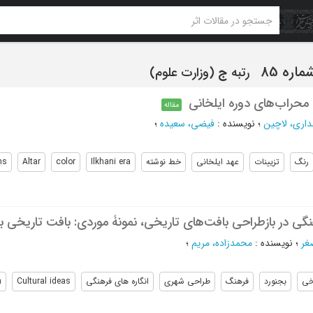
رتبه
ج
(وزارت علوم)
 محراب‌های دوره ایلخانی
مقاله
داری، لاچین
؛
نویسنده
:
فیضی، سعیده
؛
رنگ
تزیینات
عهد ایلخانی
خط نوشته
Ilkhani era
color
Altar
ns
نگی در بازطراحی بافت‌های تاریخی، نمونۀ موردی: بافت تاریخی ب
غر
؛
نویسنده
:
محمدزاده، مریم
؛
خی
بجنورد
فرهنگ
طراحی شهری
انگاره های فرهنگی
Cultural ideas
n