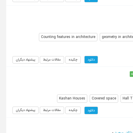
Counting features in architecture
geometry in archit
چکیده
مقالات مرتبط
پیشنهاد دیگران
دانلود
ه
Kashan Houses
Covered space
Hall T
چکیده
مقالات مرتبط
پیشنهاد دیگران
دانلود
نژاد، سعید
؛