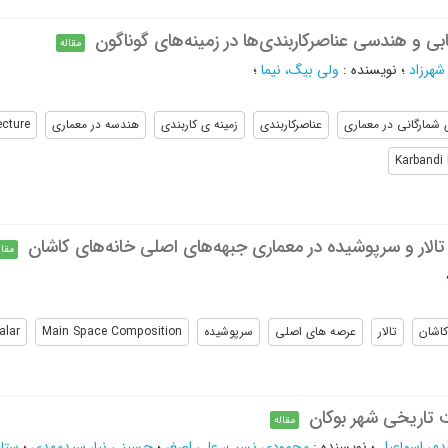
 و هندسی عناصرکاربندی‌ها در زمینه‌های گوناگون
مقاله
شهرزاد
؛
نویسنده
:
ولی بیگ، نیما
؛
 شمارگانی در معماری
عناصرکاربندی
زمینه ی کاربندی
هندسه در معماری
ecture
Karbandi
الار و سرپوشیده در معماری جبهه‌های اصلی خانه‌های کاشان
مقال
کاشان
تالار
عرصه های اصلی
سرپوشیده
Main Space Composition
alar
 تاریخی شهر بوکان
مقاله
دم، اسماعیل
؛
نویسنده
:
محمودی نسب، علی اصغر
؛
حسینی نیا، سیدمهدی
؛
ستار