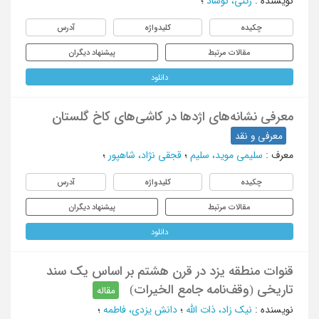
نویسنده
:
رکنی، نوشاد
؛
چکیده
کلیدواژه
آدرس
مقالات مرتبط
پیشنهاد دیگران
دانلود
معرفی نشانه‌های اژدها در کاشی‌های کاخ گلستان
معرفی و نقد
معرف
:
سلیمی موید، سلیم
؛
قجقی نژاد، شاهپور
؛
چکیده
کلیدواژه
آدرس
مقالات مرتبط
پیشنهاد دیگران
دانلود
قنوات منطقه یزد در قرن هشتم بر اساس یک سند
تاریخی (وقف‌نامه جامع الخیرات)
مقاله
نویسنده
:
نیک ‌زاد، ذات الله
؛
دانش یزدی، فاطمه
؛