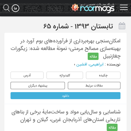
Ski
t
mai
conten
تابستان 1393 - شماره 65
امکان‌سنجی بهره‌برداری از فرآورده‌های بوم آورد در
بهینه‌سازی مصالح مرمتی؛ نمونۀ مطالعه شده: زیگورات
چغازنبیل
مقاله
نویسنده
:
ابراهیمی، افشین
؛
چکیده
کلیدواژه
آدرس
مقالات مرتبط
پیشنهاد دیگران
دانلود
شناسایی و سال‌یابی مواد و ساخت‌مایۀ برخی از بناهای
تاریخی استان‌های آذربایجان غربی، گیلان و تهران
مقاله