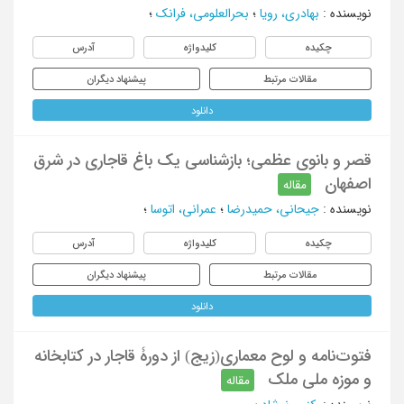
نویسنده
:
بهادری، رویا
؛
بحرالعلومی، فرانک
؛
چکیده
کلیدواژه
آدرس
مقالات مرتبط
پیشنهاد دیگران
دانلود
قصر و بانوی عظمی؛ بازشناسی یک باغ قاجاری در شرق
اصفهان
مقاله
نویسنده
:
جیحانی، حمیدرضا
؛
عمرانی، اتوسا
؛
چکیده
کلیدواژه
آدرس
مقالات مرتبط
پیشنهاد دیگران
دانلود
فتوت‌نامه و لوح معماری(زیج) از دورۀ قاجار در کتابخانه
و موزه ملی ملک
مقاله