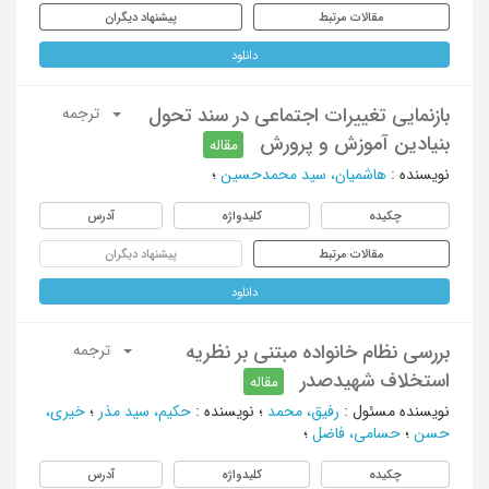
مقالات مرتبط
پیشنهاد دیگران
دانلود
بازنمایی تغییرات اجتماعی در سند تحول
ترجمه
بنیادین آموزش و پرورش
مقاله
نویسنده
:
هاشمیان، سید محمدحسین
؛
چکیده
کلیدواژه
آدرس
مقالات مرتبط
پیشنهاد دیگران
دانلود
بررسی نظام خانواده مبتنی بر نظریه
ترجمه
استخلاف شهیدصدر
مقاله
نویسنده مسئول
:
رفیق، محمد
؛
نویسنده
:
حکیم، سید مذر
؛
خیری،
حسن
؛
حسامی، فاضل
؛
چکیده
کلیدواژه
آدرس