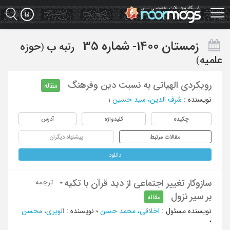
Ski
t
mai
conten
زمستان 1400- شماره 35
رتبه
ب
(حوزه
علمیه)
رویکردی الهیاتی به نسبت دین وفرهنگ
مقاله
نویسنده
:
شرف الدین، سید حسین
؛
چکیده
کلیدواژه
آدرس
مقالات مرتبط
پیشنهاد دیگران
دانلود
سازوکار تغییر اجتماعی از دید قرآن با تکیه
ترجمه
بر سیر نزول
مقاله
نویسنده مسئول
:
اخلاقی، محمد حسن
؛
نویسنده
:
الویری، محسن
؛