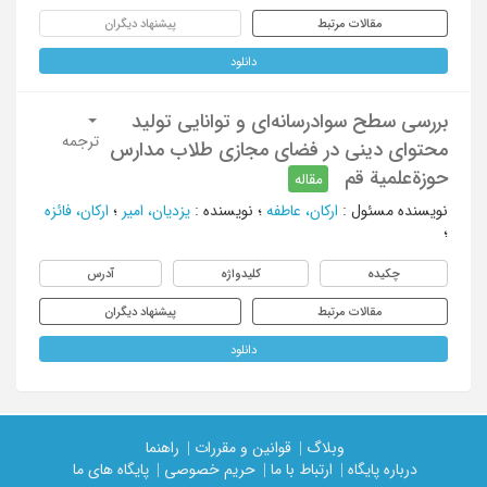
مقالات مرتبط
پیشنهاد دیگران
دانلود
بررسی سطح سوادرسانه‌ای و توانایی تولید
ترجمه
محتوای دینی در فضای مجازی طلاب مدارس
حوزة‌علمیة قم
مقاله
نویسنده مسئول
:
ارکان، عاطفه
؛
نویسنده
:
یزدیان، امیر
؛
ارکان، فائزه
؛
چکیده
کلیدواژه
آدرس
مقالات مرتبط
پیشنهاد دیگران
دانلود
وبلاگ |
قوانین و مقررات |
راهنما
درباره پایگاه |
ارتباط با ما |
حریم خصوصی |
پایگاه های ما