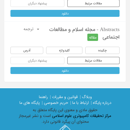
مقالات مرتبط
پیشنهاد دیگران
دانلود
Abstracts - مجله اسلام و مطالعات
ترجمه
اجتماعی
مقاله
چکیده
کلیدواژه
آدرس
مقالات مرتبط
پیشنهاد دیگران
دانلود
وبلاگ |
قوانین و مقررات |
راهنما
درباره پایگاه |
ارتباط با ما |
حریم خصوصی |
پایگاه های ما
حقوق مادی و معنوی اين پايگاه متعلق به
مرکز تحقیقات کامپیوتری علوم اسلامی
است و نشر غیرمجاز
محتوای آن پیگرد قانونی دارد.