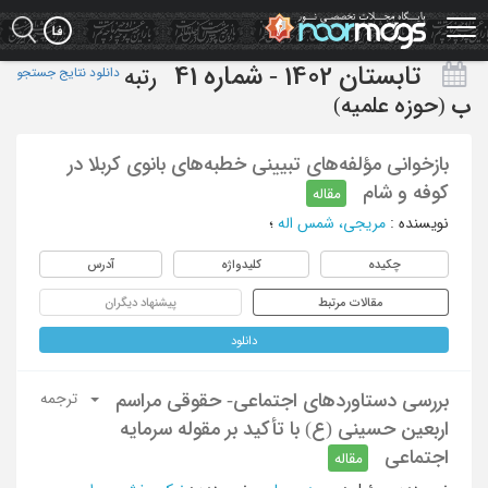
Ski
t
mai
تابستان 1402 - شماره 41
رتبه
دانلود نتایج جستجو
conten
ب
(حوزه علمیه)
بازخوانی مؤلفه‌های تبیینی خطبه‌های بانوی کربلا در
کوفه و شام
مقاله
نویسنده
:
مریجی، شمس اله
؛
چکیده
کلیدواژه
آدرس
مقالات مرتبط
پیشنهاد دیگران
دانلود
بررسی دستاوردهای اجتماعی- حقوقی مراسم
ترجمه
اربعین حسینی (ع) با تأکید بر مقوله سرمایه
اجتماعی
مقاله