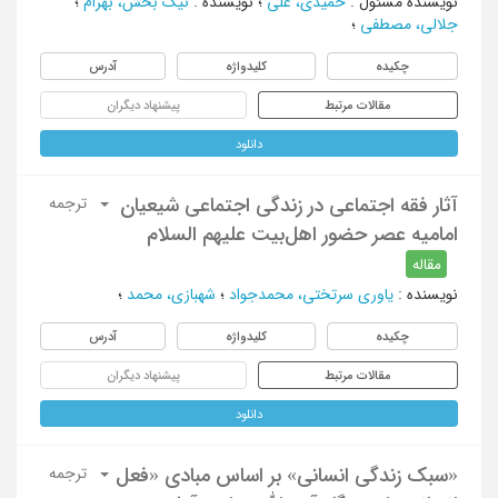
نویسنده مسئول
:
حمیدی، علی
؛
نویسنده
:
نیک بخش، بهرام
؛
جلالی، مصطفی
؛
چکیده
کلیدواژه
آدرس
مقالات مرتبط
پیشنهاد دیگران
دانلود
آثار فقه اجتماعی در زندگی اجتماعی شیعیان
ترجمه
امامیه عصر حضور اهل‌بیت علیهم السلام
مقاله
نویسنده
:
یاوری سرتختی، محمدجواد
؛
شهبازی، محمد
؛
چکیده
کلیدواژه
آدرس
مقالات مرتبط
پیشنهاد دیگران
دانلود
«سبک زندگی انسانی» بر اساس مبادی «فعل
ترجمه