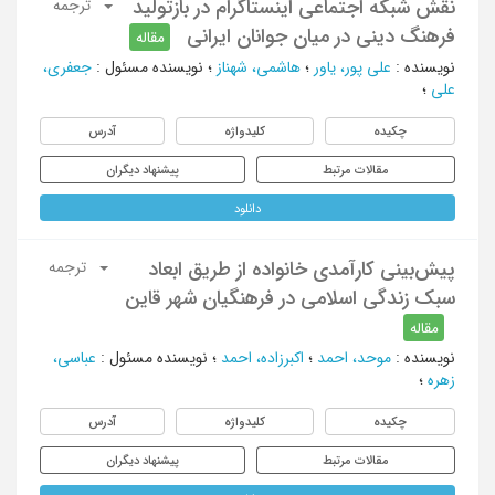
نقش شبکه‌ اجتماعی اینستاگرام در بازتولید
ترجمه
فرهنگ دینی در میان جوانان ایرانی
مقاله
نویسنده
:
علی پور، یاور
؛
هاشمی، شهناز
؛
نویسنده مسئول
:
جعفری،
علی
؛
چکیده
کلیدواژه
آدرس
مقالات مرتبط
پیشنهاد دیگران
دانلود
پیش‌بینی کارآمدی خانواده از طریق ابعاد
ترجمه
سبک زندگی اسلامی در فرهنگیان شهر قاین
مقاله
نویسنده
:
موحد، احمد
؛
اکبرزاده، احمد
؛
نویسنده مسئول
:
عباسی،
زهره
؛
چکیده
کلیدواژه
آدرس
مقالات مرتبط
پیشنهاد دیگران