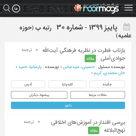
Ski
t
mai
conten
پاییز 1399 - شماره 30
رتبه
ب
(حوزه
علمیه)
بازتاب فطرت در نظریه فرهنگی آیت‌الله
ترجمه
جوادی‌آملی
مقاله
نویسنده مسئول
:
حسینی، سیدعباس
؛
نویسنده
:
پارسانیا، حمید
؛
خان محمدی، کریم
؛
چکیده
کلیدواژه
آدرس
مقالات مرتبط
پیشنهاد دیگران
دانلود
بررسی اقتدار در آموزش‌‌های اخلاقی
ترجمه
نهج‌البلاغه
مقاله