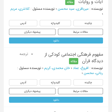
آیات و روایات
مقاله
نویسنده
:
میرباقری، سید محسن
؛
نویسنده مسئول
:
کلانتری، مریم
؛
چکیده
کلیدواژه
آدرس
مقالات مرتبط
پیشنهاد دیگران
دانلود
مفهوم فرهنگی اجتماعی کودکی از
ترجمه
دیدگاه قرآن
مقاله
نویسنده
:
افروغ، عماد
؛
خان محمدی، کریم
؛
نویسنده مسئول
:
ربانی، محسن
؛
چکیده
کلیدواژه
آدرس
مقالات مرتبط
پیشنهاد دیگران
دانلود