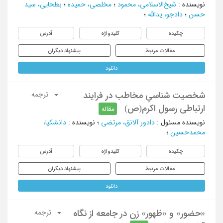
نویسنده
:
شیخ‌الاسلامی، محمود
؛
مخلصی، حمیده
؛
بطحایی، سید
حسن
؛
دادجو، یدالله
؛
چکیده
کلیدواژه
آدرس
مقالات مرتبط
پیشنهاد دیگران
دانلود
شخصیت شناسیِ مخاطب در فرایند
ترجمه
ارتباطی رسول اکرم(ص)
مقاله
نویسنده مسئول
:
دادور آلانق، مرتضی
؛
نویسنده
:
دانشکیا،
محمدحسین
؛
چکیده
کلیدواژه
آدرس
مقالات مرتبط
پیشنهاد دیگران
دانلود
«حضور» و «ظهور» زن در جامعه از نگاه
ترجمه