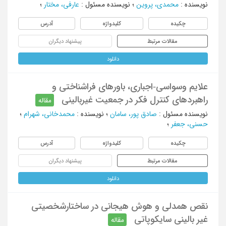
نویسنده
:
محمدی، پروین
؛
نویسنده مسئول
:
عارفی، مختار
؛
چکیده
کلیدواژه
آدرس
مقالات مرتبط
پیشنهاد دیگران
دانلود
علایم وسواسی-اجباری، باورهای فراشناختی و
راهبردهای کنترل فکر در جمعیت غیربالینی
مقاله
نویسنده مسئول
:
صادق پور، سامان
؛
نویسنده
:
محمدخانی، شهرام
؛
حسنی، جعفر
؛
چکیده
کلیدواژه
آدرس
مقالات مرتبط
پیشنهاد دیگران
دانلود
نقص همدلی و هوش هیجانی در ساختارشخصیتی
غیر بالینی سایکوپاتی
مقاله