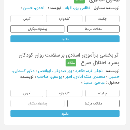
نویسنده مسئول
:
نظامی پور، الهام
؛
نویسنده
:
احدی، حسن
؛
چکیده
کلیدواژه
آدرس
مقالات مرتبط
پیشنهاد دیگران
دانلود
اثر بخشی بازآموزی اسنادی بر سلامت روان کودکان
پسر با اختلال صرع
مقاله
نویسنده
:
نجفی فرد، طاهره
؛
پور صدوقی، ابولفضل
؛
دلاور کسمایی،
حسین
؛
محمدی ملک آبادی، اطهر
؛
یوسفی، صاحب
؛
نویسنده
مسئول
:
عباسی، سعید
؛
چکیده
کلیدواژه
آدرس
مقالات مرتبط
پیشنهاد دیگران
دانلود