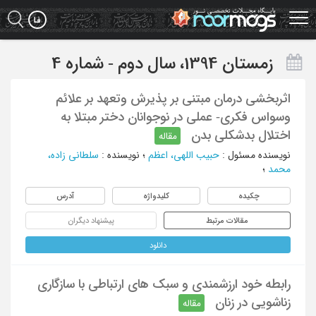
Ski
t
mai
conten
زمستان 1394، سال دوم - شماره 4
اثربخشی درمان مبتنی بر پذیرش وتعهد بر علائم
وسواس فکری- عملی در نوجوانان دختر مبتلا به
اختلال بدشکلی بدن
مقاله
نویسنده مسئول
:
حبیب اللهی، اعظم
؛
نویسنده
:
سلطانی زاده،
محمد
؛
چکیده
کلیدواژه
آدرس
مقالات مرتبط
پیشنهاد دیگران
دانلود
رابطه خود ارزشمندی و سبک های ارتباطی با سازگاری
زناشویی در زنان
مقاله