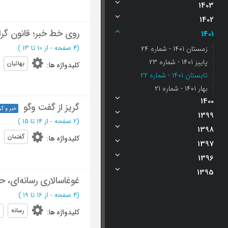
1403
1402
روی خط خبر؛ قانون گرا
1401
(‎4 صفحه -
از 10 تا 13
)
زمستان 1401 - شماره 24
پاییز 1401 - شماره 23
بهائیان
کلیدواژه ها
:
تابستان 1401 - شماره 22
بهار 1401 - شماره 21
1400
گریز از گفت وگو
خبر و گ
1399
(‎2 صفحه -
از 14 تا 15
)
1398
گفتمان
کلیدواژه ها
:
1397
1396
1395
غوغاسالاری رسانه‌ای، حاشیه ای بر تخریب 3 س
(‎4 صفحه -
از 16 تا 19
)
رسانه
کلیدواژه ها
: