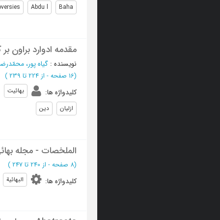
oversies
Abdu l
Baha
مقدمه ادوارد براون بر
نویسنده
:
گیاه پور، محمّدرضا
(‎16 صفحه -
از 224 تا 239
)
بهائیت
کلیدواژه ها
:
ازلیان
دین
الملخصات - مجله بها
(‎8 صفحه -
از 240 تا 247
)
البهائیة
کلیدواژه ها
: