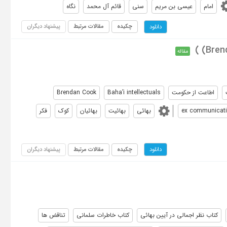
امام
عیسی بن مریم
سنی
قائم آل محمد
نگاه
چکیده
مقالات مرتبط
پیشنهاد دیگران
دانلود
مقاله
اطاعت از حکومت
Baha’i intellectuals
Brendan Cook
ex communicat
بهائی
بهائیت
بهائیان
کوک
فکر
چکیده
مقالات مرتبط
پیشنهاد دیگران
دانلود
کتاب نظر اجمالی در آیین بهائی
کتاب خاطرات سلمانی
تناقض ها