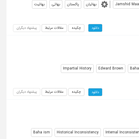
Jamshid Maa
بهائیان
پاکستان
بهائی
بهائیت
چکیده
مقالات مرتبط
پیشنهاد دیگران
دانلود
Impartial History
Edward Brown
Baha’
چکیده
مقالات مرتبط
پیشنهاد دیگران
دانلود
Baha ism
Historical Inconsistency
Internal Inconsiste