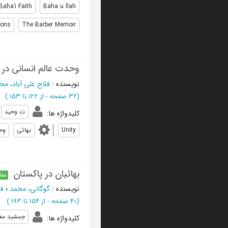
Baha’i Faith
Baha u llah
ions
The Barber Memoir
وحدت عالم انسانی در ت
نویسنده
:
فلاح علی آباد، م
(‎32 صفحه -
از 122 تا 153
)
ت وحید
کلیدواژه ها
:
Unity
بهائی
وح
بهائیان در پاکستان
مقا
نویسنده
:
گوگانی، محمد
؛
فر
(‎40 صفحه -
از 154 تا 193
)
جمشید مع
کلیدواژه ها
: