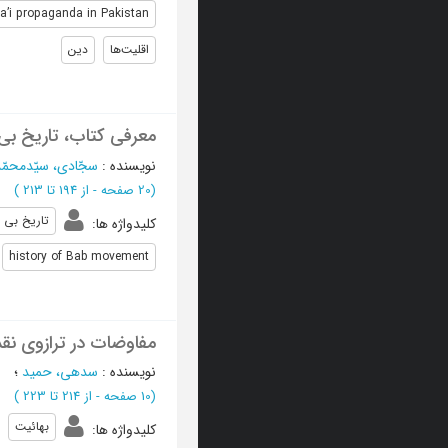
ha’i propaganda in Pakistan
اقلیت‌ها
دین
معرفی کتاب، تاریخ ب
نویسنده
:
سجّادی، سیّدمحمّ
(‎20 صفحه -
از 194 تا 213
)
تاریخ بی
کلیدواژه ها
:
history of Bab movement
مفاوضات در ترازوی ن
نویسنده
:
سدهی، حمید
؛
(‎10 صفحه -
از 214 تا 223
)
بهائیت
کلیدواژه ها
: