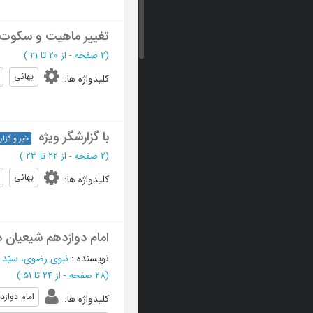
تغییر ماهیت و سکوت
(‎2 صفحه -
از 20 تا 21
)
بهائی
کلیدواژه ها
:
با گزارشگر ویژه
خبر و گزا
(‎2 صفحه -
از 22 تا 23
)
بهائی
کلیدواژه ها
:
امام دوازدهم شیعیان د
نویسنده
:
نبوی رضوی، سیّد 
(‎28 صفحه -
از 24 تا 51
)
امام دوازد
کلیدواژه ها
: