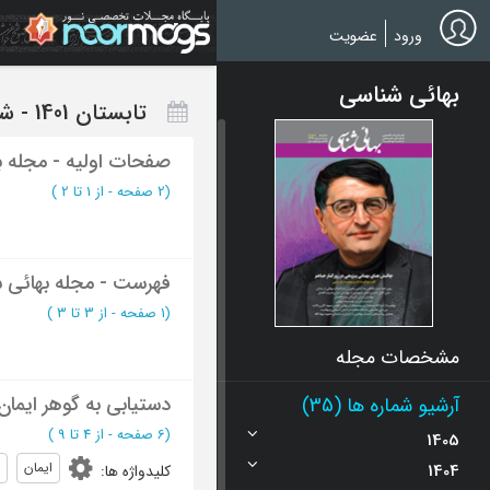
Ski
t
ورود
عضویت
mai
conten
بهائی شناسی
تابستان 1401 - شماره 22
صفحات اولیه - مجله ب
(‎2 صفحه -
از 1 تا 2
)
فهرست - مجله بهائی 
(‎1 صفحه -
از 3 تا 3
)
مشخصات مجله
دستیابی به گوهر ایمان
آرشیو شماره ها (35)
(‎6 صفحه -
از 4 تا 9
)
1405
ایمان
1404
کلیدواژه ها
: