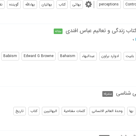
Contr
perceptions
بهائی
کتاب
بهائیان
بهاءالله
گوینده
نق
 کتاب زندگی و تعالیم عباس افندی
مقاله
؛
بابیت
ادوارد براون
عبدالبهاء
Bahaism
Edward G Browne
Babiism
ئی شناسی
متفرقه
بها
وحدة العالم الانسانی
کلمات مفتاحیة
البهائیین
کتاب
تاریخ