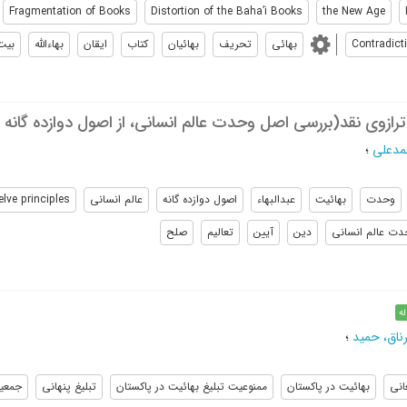
Fragmentation of Books
Distortion of the Baha’i Books
the New Age
Contradict
بهائی
تحریف
بهائیان
کتاب
ایقان
بهاءالله
بیت
رازوی نقد(بررسی اصل وحدت عالم انسانی، از اصول دوازده گانه 
حمدعلی
؛
وحدت
بهائیت
عبدالبهاء
اصول دوازده گانه
عالم انسانی
elve principles
دت عالم انسانی
دین
آیین
تعالیم
صلح
له
ناق، حمید
؛
انی
بهائیت در پاکستان
ممنوعیت تبلیغ بهائیت در پاکستان
تبلیغ پنهانی
جمعیت