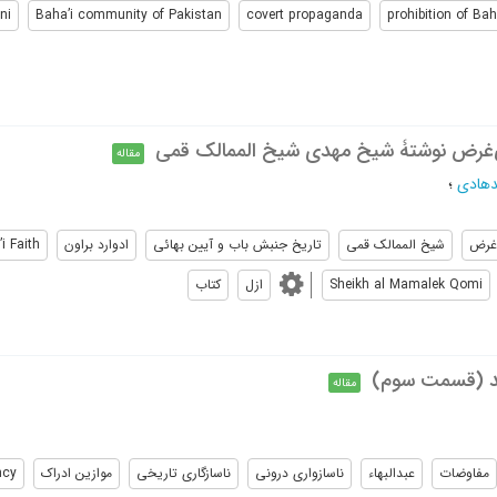
ni
Baha’i community of Pakistan
covert propaganda
prohibition of Ba
ی‌غرض نوشتۀ شیخ مهدی شیخ الممالک قمی
مقاله
دهادی
؛
 غرض
شیخ الممالک قمی
تاریخ جنبش باب و آیین بهائی
ادوارد براون
i Faith
Sheikh al Mamalek Qomi
ازل
کتاب
قد (قسمت سوم)
مقاله
مفاوضات
عبدالبهاء
ناسازواری درونی
ناسازگاری تاریخی
موازین ادراک
ncy