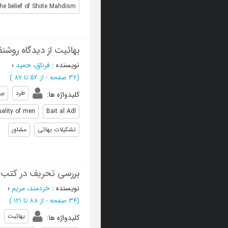
the belief of Shiite Mahdism
بهائیت از دیدگاه روشنفکرا
نویسنده
:
فرناق، حمید
؛
(‎36 صفحه -
از 52 تا 87
)
طرد
بی
کلیدواژه ها
:
uality of men
Bait al Adl
تشکیلات بهائی
مشاور
بررسی تحریف در کتب 
نویسنده
:
خردمند، مریم
؛
(‎34 صفحه -
از 88 تا 121
)
بهائیت
کلیدواژه ها
: