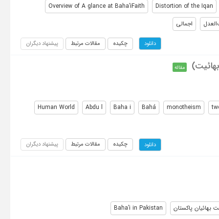
Overview of A glance at Baha’iFaith
Distortion of the Iqan
‌العدل
اجمالی
چکیده
مقالات مرتبط
پیشنهاد دیگران
دانلود
بهائیت)
مقاله
Human World
Abdu l
Baha i
Bahá
monotheism
tw
چکیده
مقالات مرتبط
پیشنهاد دیگران
دانلود
 بهائیان پاکستان
Baha’i in Pakistan