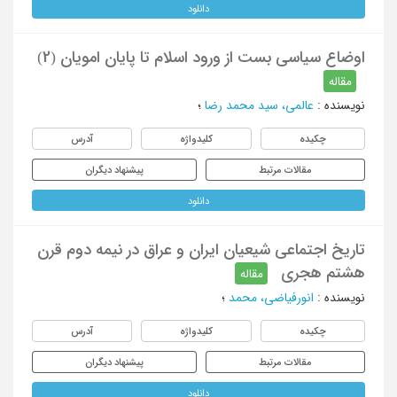
دانلود
اوضاع سیاسی بست از ورود اسلام تا پایان امویان (2)
مقاله
نویسنده
:
عالمی، سید محمد رضا
؛
چکیده
کلیدواژه
آدرس
مقالات مرتبط
پیشنهاد دیگران
دانلود
تاریخ اجتماعی شیعیان ایران و عراق در نیمه دوم قرن
هشتم هجری
مقاله
نویسنده
:
انورفیاضی، محمد
؛
چکیده
کلیدواژه
آدرس
مقالات مرتبط
پیشنهاد دیگران
دانلود