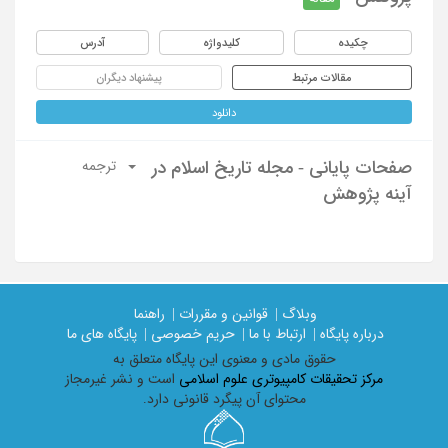
چکیده
کلیدواژه
آدرس
مقالات مرتبط
پیشنهاد دیگران
دانلود
صفحات پایانی - مجله تاریخ اسلام در
ترجمه
آینه پژوهش
وبلاگ |
قوانین و مقررات |
راهنما
درباره پایگاه |
ارتباط با ما |
حریم خصوصی |
پایگاه های ما
حقوق مادی و معنوی اين پايگاه متعلق به
مرکز تحقیقات کامپیوتری علوم اسلامی
است و نشر غیرمجاز
محتوای آن پیگرد قانونی دارد.