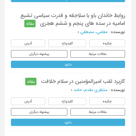
روابط خاندان باو با سلاجقه و قدرت سیاسی تشیع
امامیه در سده های پنجم و ششم هجری
مقاله
نویسنده
:
معلمی، مصطفی
؛
چکیده
کلیدواژه
آدرس
مقالات مرتبط
پیشنهاد دیگران
دانلود
کاربرد لقب امیرالمؤمنین در سلام خلافت
مقاله
نویسنده
:
منتظری مقدم، حامد
؛
چکیده
کلیدواژه
آدرس
مقالات مرتبط
پیشنهاد دیگران
دانلود