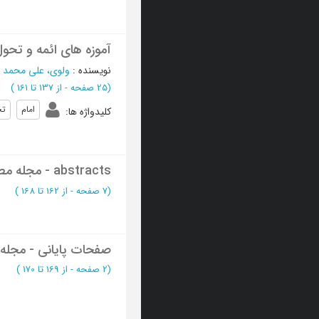
آموزه های ائمه و تحو
نویسنده
:
ولوی، علی محمد
؛
(‎25 صفحه -
از 137 تا 161
)
امام
تح
کلیدواژه ها
:
abstracts - مجله مطالعات تاریخ فرهنگی
(‎7 صفحه -
از 162 تا 168
)
صفحات پایانی - مجله 
(‎2 صفحه -
از 169 تا 170
)