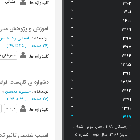
عثمانی
کلیدواژه ها
:
1402
1401
1400
آموزش و پژوهش میان 
1399
1398
نویسنده
:
باستانی راد، حسن
(‎24 صفحه -
از 25 تا 48
)
1397
1396
جغرافیای 
کلیدواژه ها
:
1395
1394
دشواره ی کاربست فرض
1393
1392
نویسنده
:
خلیلی، محسن
؛
(‎26 صفحه -
از 49 تا 74
)
1391
1390
فرضیه
کلیدواژه ها
:
1389
زمستان 1389، سال دوم - شماره 6
پاییز 1389، سال دوم - شماره 5