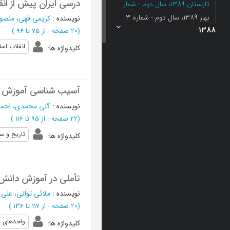
درسی ایران پیش از انق
تابستان 1389، سال دوم - شماره 4
بهار 1389، سال دوم - شماره 3
نویسنده
:
کریمی قهی، منصور
1388
(‎20 صفحه -
از 75 تا 94
)
انقلاب اسل
کلیدواژه ها
:
آسیب شناسی آموزش تا
نویسنده
:
گلی محمدی، احم
(‎22 صفحه -
از 95 تا 116
)
تاریخ و س
کلیدواژه ها
:
تأملی در آموزش دانش ت
نویسنده
:
ملائی توانی، علی 
(‎20 صفحه -
از 117 تا 136
)
واحدهای 
کلیدواژه ها
: