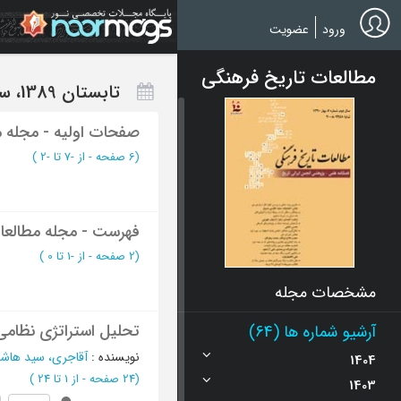
Ski
t
ورود
عضویت
mai
conten
مطالعات تاریخ فرهنگی
تابستان 1389، سال دوم - شماره 4
صفحات اولیه - مجله م
(‎6 صفحه -
از -7 تا -2
)
فهرست - مجله مطالعا
(‎2 صفحه -
از -1 تا 0
)
مشخصات مجله
تحلیل استراتژی نظامی ایرا
آرشیو شماره ها (64)
نویسنده
:
آقاجری، سید هاش
1404
(‎24 صفحه -
از 1 تا 24
)
1403