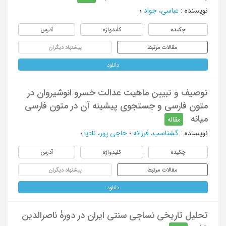
نویسنده
:
عباسی، جواد
؛
چکیده
کلیدواژه
آدرس
مقالات مرتبط
پیشنهاد دیگران
دانلود
توصیف و تبیین ماهیت عدالت خسرو انوشیروان در
متون فارسی و جستجوی پیشینه آن در متون فارسی
میانه
مقاله
نویسنده
:
گشتاسب، فرزانه
؛
حاجی پور، نادیا
؛
چکیده
کلیدواژه
آدرس
مقالات مرتبط
پیشنهاد دیگران
دانلود
تحلیل تاریخی نساجی سنتی ایران در دورۀ ناصرالدین