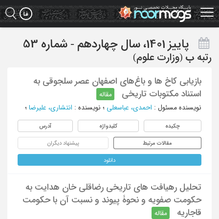
Ski
t
mai
conten
پاییز 1401، سال چهاردهم - شماره 53
رتبه
ب
(وزارت علوم)
بازیابی کاخ ها و باغ‌های اصفهان عصر سلجوقی به
استناد مکتوبات تاریخی
مقاله
نویسنده مسئول
:
احمدی، عباسعلی
؛
نویسنده
:
انتشاری، علیرضا
؛
چکیده
کلیدواژه
آدرس
مقالات مرتبط
پیشنهاد دیگران
دانلود
تحلیل رهیافت های تاریخی رضاقلی خان هدایت به
حکومت صفویه و نحوۀ پیوند و نسبت آن با حکومت
قاجاریه
مقاله