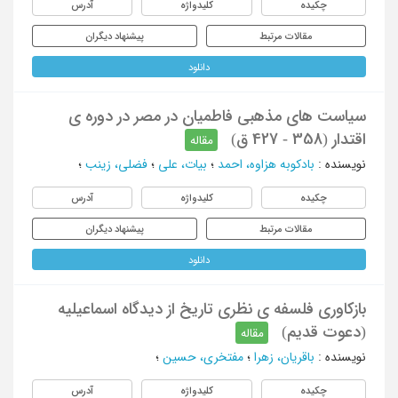
چکیده
کلیدواژه
آدرس
مقالات مرتبط
پیشنهاد دیگران
دانلود
سیاست های مذهبی فاطمیان در مصر در دوره ی
اقتدار (358 - 427 ق)
مقاله
نویسنده
:
بادکوبه هزاوه، احمد
؛
بیات، علی
؛
فضلی، زینب
؛
چکیده
کلیدواژه
آدرس
مقالات مرتبط
پیشنهاد دیگران
دانلود
بازکاوری فلسفه ی نظری تاریخ از دیدگاه اسماعیلیه
(دعوت قدیم)
مقاله
نویسنده
:
باقریان، زهرا
؛
مفتخری، حسین
؛
چکیده
کلیدواژه
آدرس