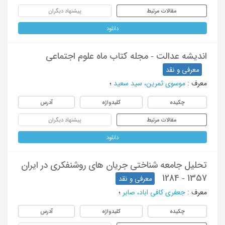
مقالات مرتبط
پیشنهاد دیگران
دانلود
اندیشه عدالت - مجله کتاب ماه علوم اجتماعی
معرفی و نقد
معرف
:
موسوی ثمرین، سید سعید
؛
چکیده
کلیدواژه
آدرس
مقالات مرتبط
پیشنهاد دیگران
دانلود
تحلیل جامعه شناختی جریان های روشنفکری در ایران
1357 - 1284
معرفی و نقد
معرف
:
جعفری کافی اباد، صابر
؛
چکیده
کلیدواژه
آدرس