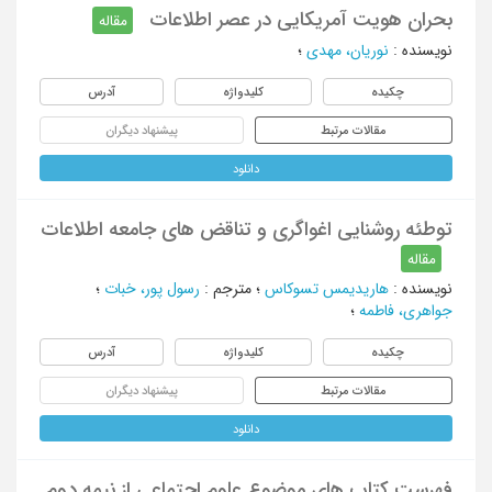
بحران هویت آمریکایی در عصر اطلاعات
مقاله
نویسنده
:
نوریان، مهدی
؛
چکیده
کلیدواژه
آدرس
مقالات مرتبط
پیشنهاد دیگران
دانلود
توطئه روشنایی اغواگری و تناقض های جامعه اطلاعات
مقاله
نویسنده
:
هاریدیمس تسوکاس
؛
مترجم
:
رسول پور، خبات
؛
جواهری، فاطمه
؛
چکیده
کلیدواژه
آدرس
مقالات مرتبط
پیشنهاد دیگران
دانلود
فهرست کتاب های موضوع علوم اجتماعی از نیمه دوم