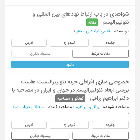
شواهدی در باب ارتباط نهادهای بین المللی و
نئولیبرالیسم
مقاله
نویسنده
:
قائمی نیا، علی اصغر
؛
چکیده
کلیدواژه
آدرس
مقالات مرتبط
پیشنهاد دیگران
دانلود
خصوصی سازی افراطی حربه نئولیبرالیست هاست
بررسی ابعاد نئولیبرالیسم در جهان و ایران در مصاحبه با
دکتر ابراهیم رزاقی
گفتگو و مصاحبه
مصاحبه شونده
:
رزاقی، ابراهیم
؛
مصاحبه کننده
:
سلطانی دیبا، سمیه
؛
چکیده
کلیدواژه
آدرس
مقالات مرتبط
پیشنهاد دیگران