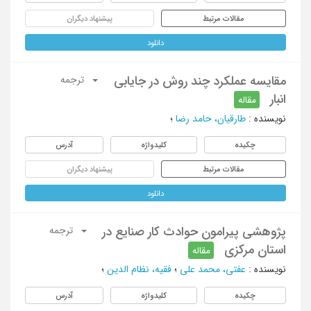
مقالات مرتبط
پیشنهاد دیگران
دانلود
مقایسه عملکرد چند روش در جایابی
ترجمه
انبار
مقاله
نویسنده
:
طارقیان، حامد رضا
؛
چکیده
کلیدواژه
آدرس
مقالات مرتبط
پیشنهاد دیگران
دانلود
پژوهشی پیرامون حوادث کار صنایع در
ترجمه
استان مرکزی
مقاله
نویسنده
:
عفتی، محمد علی
؛
فقیه، نظام الدین
؛
چکیده
کلیدواژه
آدرس