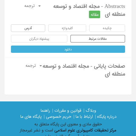
Abstracts - مجله اقتصاد و توسعه
ترجمه
منطقه ای
مقاله
چکیده
کلیدواژه
آدرس
مقالات مرتبط
پیشنهاد دیگران
دانلود
صفحات پایانی - مجله اقتصاد و توسعه
ترجمه
منطقه ای
وبلاگ |
قوانین و مقررات |
راهنما
درباره پایگاه |
ارتباط با ما |
حریم خصوصی |
پایگاه های ما
حقوق مادی و معنوی اين پايگاه متعلق به
مرکز تحقیقات کامپیوتری علوم اسلامی
است و نشر غیرمجاز