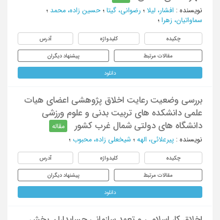
نویسنده
:
افشار، لیلا
؛
رضوانی، گیتا
؛
حسین زاده، محمد
؛
سماواتیان، زهرا
؛
چکیده
کلیدواژه
آدرس
مقالات مرتبط
پیشنهاد دیگران
دانلود
بررسی وضعیت رعایت اخلاق پژوهشی اعضای هیات
علمی دانشکده های تربیت بدنی و علوم ورزشی
دانشگاه های دولتی شمال غرب کشور
مقاله
نویسنده
:
پیرعلائی، الهه
؛
شیخعلی زاده، محبوب
؛
چکیده
کلیدواژه
آدرس
مقالات مرتبط
پیشنهاد دیگران
دانلود
اخلاق کار اسلامی و تعهد سازمانی حسابداران بخش