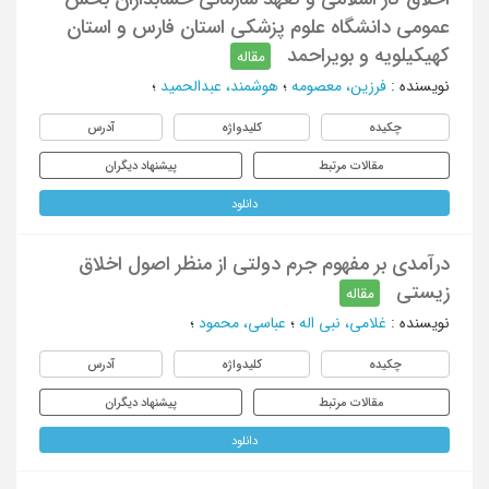
عمومی دانشگاه علوم پزشکی استان فارس و استان
کهیکیلویه و بویراحمد
مقاله
نویسنده
:
فرزین، معصومه
؛
هوشمند، عبدالحمید
؛
چکیده
کلیدواژه
آدرس
مقالات مرتبط
پیشنهاد دیگران
دانلود
درآمدی بر مفهوم جرم دولتی از منظر اصول اخلاق
زیستی
مقاله
نویسنده
:
غلامی، نبی اله
؛
عباسی، محمود
؛
چکیده
کلیدواژه
آدرس
مقالات مرتبط
پیشنهاد دیگران
دانلود