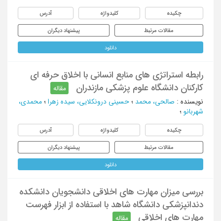
چکیده
کلیدواژه
آدرس
مقالات مرتبط
پیشنهاد دیگران
دانلود
رابطه استراتژی های منابع انسانی با اخلاق حرفه ای
کارکنان دانشگاه علوم پزشکی مازندران
مقاله
نویسنده
:
صالحی، محمد
؛
حسینی درونکلایی، سیده زهرا
؛
محمدی،
شهربانو
؛
چکیده
کلیدواژه
آدرس
مقالات مرتبط
پیشنهاد دیگران
دانلود
بررسی میزان مهارت های اخلاقی دانشجویان دانشکده
دندانپزشکی دانشگاه شاهد با استفاده از ابزار فهرست
مهارت های اخلاقی
مقاله