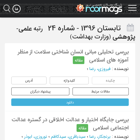
Ski
t
mai
conten
تابستان 1396 - شماره 24
رتبه
علمی-
پژوهشی
(وزارت بهداشت)
بررسی تحلیلی مبانی انسان شناختی سلامت از منظر
آموزه های اسلامی
مقاله
نویسنده
:
فیروزی، رضا
؛
چکیده
کلیدواژه
آدرس
مقالات مرتبط
پیشنهاد دیگران
دانلود
بررسی جایگاه اختیار و عدالت اخلاقی در گستره عدالت
اجتماعی اسلامی
مقاله
نویسنده
:
برنجکار، رضا
؛
سیدباقری، سیدکاظم
؛
نوروزی، ابوذر
؛