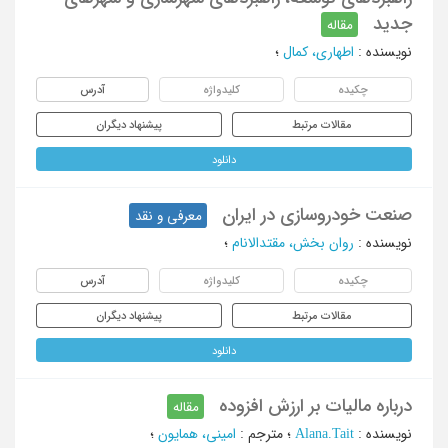
جدید
مقاله
نویسنده
:
اطهاری، کمال
؛
چکیده
کلیدواژه
آدرس
مقالات مرتبط
پیشنهاد دیگران
دانلود
صنعت خودروسازی در ایران
معرفی و نقد
نویسنده
:
روان بخش، مقتدالانام
؛
چکیده
کلیدواژه
آدرس
مقالات مرتبط
پیشنهاد دیگران
دانلود
درباره مالیات بر ارزش افزوده
مقاله
نویسنده
:
Alana.Tait
؛
مترجم
:
امینی، همایون
؛