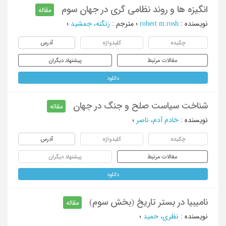
انگیزه ها و روند نظامی گری در جهان سوم
مقاله
نویسنده
:
robert m.rosh
؛
مترجم
:
زنگنه، جمشید
؛
چکیده
کلیدواژه
آدرس
مقالات مرتبط
پیشنهاد دیگران
دانلود
شناخت سیاست صلح و جنگ در جهان
مقاله
نویسنده
:
خادم آدم، ناصر
؛
چکیده
کلیدواژه
آدرس
مقالات مرتبط
پیشنهاد دیگران
دانلود
نامیبیا در بستر تاریخ (بخش سوم)
مقاله
نویسنده
:
نظری، حمید
؛