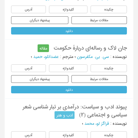
چکیده
کلیدواژه
آدرس
مقالات مرتبط
پیشنهاد دیگران
دانلود
جان لاک و رساله‌ای دربارۀ حکومت
مقاله
نویسنده
:
سی. بی. مکفرسون
؛
مترجم
:
عضدانلو، حمید
؛
چکیده
کلیدواژه
آدرس
مقالات مرتبط
پیشنهاد دیگران
دانلود
پیوند ادب و سیاست: درآمدی بر تبار شناسی شعر
سیاسی و اجتماعی (2)
ادب و هنر
نویسنده
:
قراگز لو، محمد
؛
چکیده
کلیدواژه
آدرس