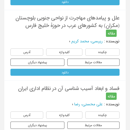
دانلود
علل و پیامدهای مهاجرت از نواحی جنوبی بلوچستان
(مکران) به کشورهای عرب در حوزۀ خلیج فارس
مقاله
نویسنده
:
رییسی، محمد کریم
؛
چکیده
کلیدواژه
آدرس
مقالات مرتبط
پیشنهاد دیگران
دانلود
فساد و ابعاد آسیب‌ شناسی آن در نظام اداری ایران
مقاله
نویسنده
:
علی محسنی، رضا
؛
چکیده
کلیدواژه
آدرس
مقالات مرتبط
پیشنهاد دیگران