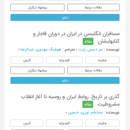
مقالات مرتبط
پیشنهاد دیگران
دانلود
مسافران انگلیسی در ایران در دوران قاجار و
کتابهایشان
مقاله
نویسنده
:
سر دنیس رایت
؛
مترجم
:
هوشنگ مهدوی، عبدالرضا
؛
چکیده
کلیدواژه
آدرس
مقالات مرتبط
پیشنهاد دیگران
دانلود
گذری بر تاریخ: روابط ایران و روسیه تا آغاز انقلاب
مشروطیت
مقاله
نویسنده
:
محتشم نوری، حسین
؛
چکیده
کلیدواژه
آدرس