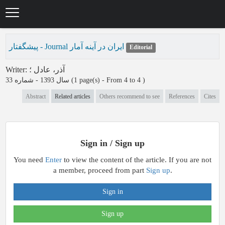
Skip
to
main
content
پیشگفتار - Journal ایران در آینه آمار
Editorial
Writer
:
؛
آذر، عادل
سال 1393 - شماره 33
(‎1 page(s) -
From 4 to 4
)
Abstract
Related articles
Others recommend to see
References
Cites
Sign in / Sign up
You need
Enter
to view the content of the article. If you are not
a member, proceed from part
Sign up
.
Sign in
Sign up