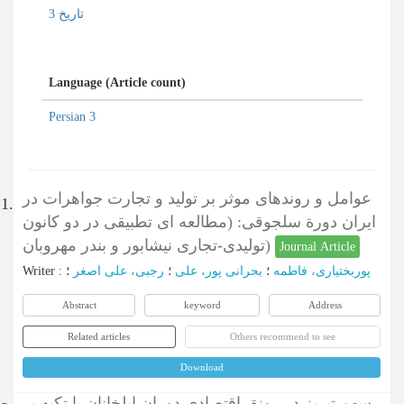
تاریخ 3
Language (Article count)
Persian 3
عوامل و روندهای موثر بر تولید و تجارت جواهرات در
1.
ایران دورة سلجوقی: (مطالعه ای تطبیقی در دو کانون
تولیدی-تجاری نیشابور و بندر مهروبان)
Journal Article
Writer
:
؛
رجبی، علی اصغر
؛
بحرانی پور، علی
؛
پوربختیاری، فاطمه
Abstract
keyword
Address
Related articles
Others recommend to see
Download
سهم تبریز در رونق اقتصادی دوران ایلخانان با تکیه بر