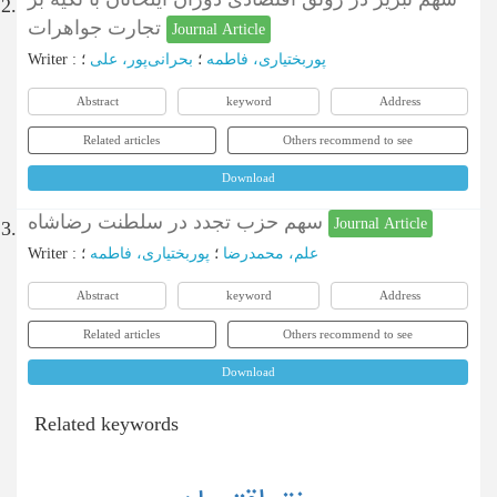
2.
تجارت جواهرات
Journal Article
Writer
:
؛
بحرانی‌پور، علی
؛
پوربختیاری، فاطمه
Abstract
keyword
Address
Related articles
Others recommend to see
Download
سهم حزب تجدد در سلطنت رضاشاه
Journal Article
3.
Writer
:
؛
پوربختیاری، فاطمه
؛
علم، محمدرضا
Abstract
keyword
Address
Related articles
Others recommend to see
Download
Related keywords