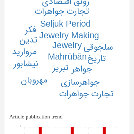
رونق اقتصادی
تجارت جواهرات
Seljuk Period
فکر
Jewelry Making
تدین
Jewelry
سلجوقی
مروارید
Mahrūbān
تاریخ
نیشابور
تبریز
جواهر
مهروبان
جواهرسازی
تجارت جواهرات
Article publication trend
1