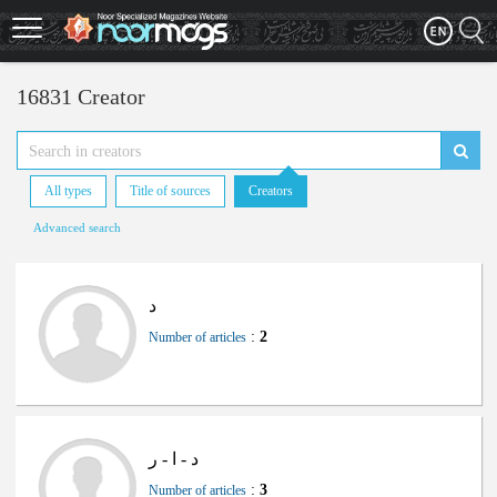
Skip
to
main
content
16831 Creator
All types
Title of sources
Creators
Advanced search
د
:
2
Number of articles
د - ا - ر
:
3
Number of articles