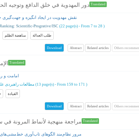
دور المهدوية في خلق الدافع وتوجيه ال
Translated
نقش مهدویت در ایجاد انگیزه و جهت‌گیری ج
Ranking: Scientific-Progrative/ISC
(‎22 page(s) -
From 7 to 28
)
طلب العدالة
مناهضة الظلم
Abstract
Related articles
Others recommen
Download
الإم
Translated
امامت و ر
)
From 159 to 171
(‎13 page(s) -
مطالعات راهبردی علو
القيادة
ح
Abstract
Related articles
Others recommen
Download
مراجعة منهجية لأنماط المرونة في 
Translated
مرور نظام‌مند الگوهای تاب‌آوری خط‌مشی‌های