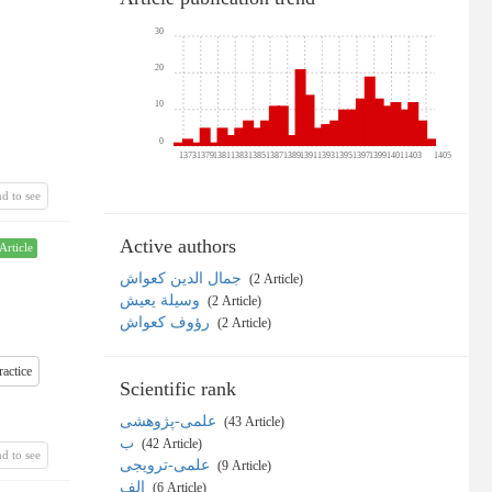
30
20
10
0
1373
1379
1381
1383
1385
1387
1389
1391
1393
1395
1397
1399
1401
1403
1405
d to see
Active authors
Article
جمال الدين كعواش
‎ (2 Article)
وسيلة يعيش
‎ (2 Article)
رؤوف كعواش
‎ (2 Article)
ractice
Scientific rank
علمی-پژوهشی
‎ (43 Article)
ب
‎ (42 Article)
d to see
علمی-ترویجی
‎ (9 Article)
الف
‎ (6 Article)