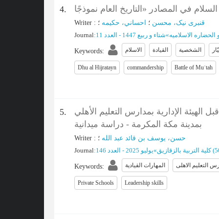
4.
قنبری نیک، محسن
؛
احساني، حکیمه
؛
:
Writer
و الحضاره الاسلامیه
»
شتاء و ربیع 1447 - العدد 11
:
Journal
ار
الشخصیة
القیادة
الاسلام
Keywords
:
Dhu al Hijratayn
commandership
Battle of Muʾtah
 الهيئة الإدارية بمدارس التعليم الأهلي
5.
بمدينة مكة المكرمة - دراسة ميدانية
حسن، يوسف بن قائد عبد الله
؛
:
Writer
(‎
کلية التربية بالزقازيق
»
یولیو 2025 - العدد 146
:
Journal
س التعلیم الاهلی
المهارات القیادیة
Keywords
:
Private Schools
Leadership skills