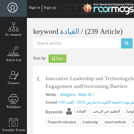
Skip
Sign in
Sign up
to
main
content
‎/ (239 Article)
القیادة
keyword
by category
Sort by
Date
Article List
Innovative Leadership and TechnologyIn
1.
Creators
Engagement andOvercoming Barriers
؛
Aldighrir، Wafa M
:
Writer
تربویة (جامعة الکویت)
»
مارس 2026 - العدد 158
:
Journal
Publishers
لوجیا
التعلیم غیر الربحی
القیادة
Keywords
:
Nonprofit education
Leadership
mixed methods
Scientific Events