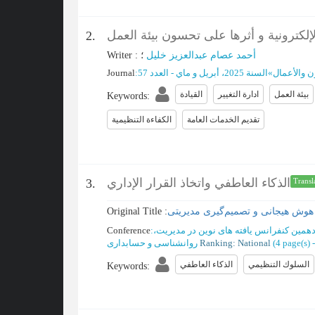
الإلکترونیة و أثرها علی تحسون بیئة العمل
2.
أحمد عصام عبدالعزیز خلیل
؛
:
Writer
ن والأعمال
»
السنة 2025، أبریل و ماي - العدد 57
:
Journal
بیئة العمل
ادارة التغییر
القیادة
Keywords
:
تقدیم الخدمات العامة
الکفاءة التنظیمیة
الذكاء العاطفي واتخاذ القرار الإداري
3.
Transl
هوش هیجانی و تصمیم‌گیری مدیریتی
Original Title :
همین کنفرانس یافته های نوین در مدیریت،
:
Conference
(‎4 page(s) -
Ranking: National
روانشناسی و حسابداری
السلوك التنظيمي
الذكاء العاطفي
Keywords
: