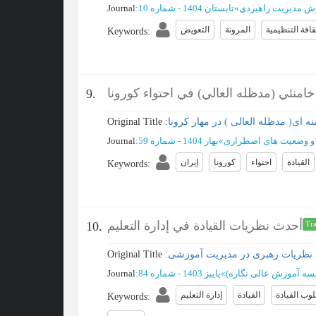
ش مدیریت راهبردی
»
تابستان 1404 - شماره 10
:
Journal
قافة التنظيمية
المرونة
التعويض
Keywords
:
خامنئي (مدظله العالي) في احتواء كورونا
9.
 ای( مدظله العالی ) در مهار کرونا
Original Title :
و وضعیت های اضطراری
»
بهار 1404 - شماره 59
:
Journal
القيادة
احتواء
كورونا
ﺇﻳﺮﺍﻥ
Keywords
:
أحدث نظريات القيادة في إدارة التعليم
10.
Tra
 نظریات رهبری در مدیریت آموزشی
Original Title :
سه آموزش عالی نگاره)
»
پاییز 1403 - شماره 84
:
Journal
وب القيادة
القيادة
إدارة التعليم
Keywords
: