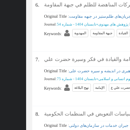
حركات المناهضة للظلم في جبهة المقاومة
6.
ریان‌های ظلم‌ستیز در جبهه مقاومت
Original Title :
پژوهش های مهدوی
»
تابستان 1404 - شماره 54
:
Journal
القيادة
جبهة المقاومة
المهدوية
Keywords
:
امة والقيادة في فكر وسيرة حضرت علي
7.
هبری در اندیشه و سیره حضرت علی
Original Title :
م انسانی و اسلامی
»
تابستان 1404 - شماره 75
:
Journal
ضرت علي ع
الإمامة
نهج البلاغة
Keywords
:
سياسات التعويض في المنظمات الحكومية
8.
 جبران خدمات در سازمان‌های دولتی
Original Title :