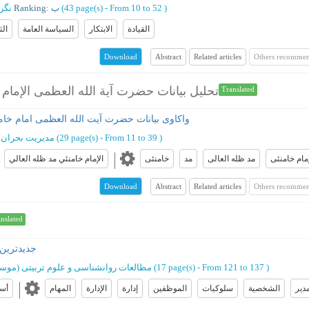
)
From 10 to 52
(‎43 page(s) -
Ranking: ب
نگر
القيادة
الابتكار
السياسة العامة
الث
Abstract
Related articles
Others recommen
Download
تحليل بيانات حضرت آية الله العظمى الإمام 
Translated
واکاوی بیانات حضرت آیت الله العظمی امام خامنه
)
From 11 to 39
(‎29 page(s) -
مدیریت بحران 
إمام خامنئی
مد ظله العالی
مد
خامنئی
الإمام خامنئي مد ظله العالي
Abstract
Related articles
Others recommen
Download
nslated
جدیدترین
)
From 121 to 137
(‎17 page(s) -
مطالعات روانشناسی و علوم تربیتی (موس
مدیر
الشخصیة
سلوکیات
الموظفین
إدارة
الإدارة
المهام
أسل