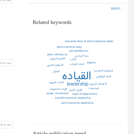
Related keywords
characteristics of administrative leader
administrative body
job satisfaction
aden refinery co
مدرا المدارس
التقييم التربوي
الاداره
algeria
d to see
اتخاذ القرارات
الاستقرار الاسري
القياده
الحكومه الاسلاميه
الجزاير
الرضا الوظيفي
الاداره التربويه
leadership
الاهداف التربويه
الجامعات
القياده التحويليه
القران الكريم
career immersion
head of department
transformational leadership
administrative leadership
d to see
Article publication trend