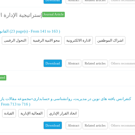
Download
إستراتیجیة الإدارة 
Journal Article
)
From 141 to 163
(‎23 page(s) -
القانو
اشراک الموظفین
لادارة الالکترونیة
محو الامیة الرقمیة
التحول الرقمی
Abstract
Related articles
Others recommen
Download
ated
کنفرانس یافته های نوین در مدیریت، روانشناسی و حسابداری
»
مجموعه مقالات یازد
From 713 to 716
)
اتخاذ القرار الإداري
الفعالية الإدارية
القيادة
Abstract
Related articles
Others recommen
Download