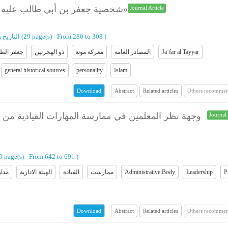
شخصية جعفر بن أبي طالب علیه السلام في المصادر «التاريخ العام نموذجًا»
Journal Article
)
From 280 to 308
(‎29 page(s) -
التاریخ 
Jaʿfar al Tayyar
المصادر العامة
معرکة موتة
ذو الهجرتین
جعفر الطیّ
general historical sources
personality
Islam
Abstract
Related articles
Others recommen
Download
وجهة نظر المعلمين في ممارسة المهارات القيادية من قبل
Journal 
50 page(s) -
From 642 to 691
)
P
Leadership
Administrative Body
ممارست
القیادة
الهیئة الاداریة
مدار
Abstract
Related articles
Others recommen
Download