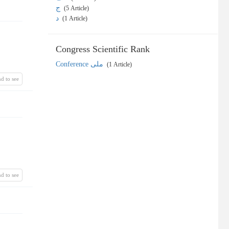
ج
‎ (5 Article)
د
‎ (1 Article)
Congress Scientific Rank
Conference ملی
‎ (1 Article)
d to see
d to see