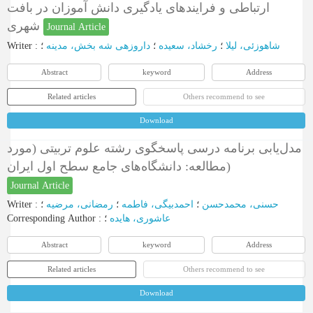
ارتباطی و فرایندهای یادگیری دانش آموزان در بافت
شهری
Journal Article
Writer
:
؛
داروزهی شه بخش، مدینه
؛
رخشاد، سعیده
؛
شاهوزئی، لیلا
Abstract
keyword
Address
Related articles
Others recommend to see
Download
مدل‌یابی برنامه درسی پاسخگوی رشته علوم تربیتی (مورد
مطالعه: دانشگاه‌های جامع سطح اول ایران)
Journal Article
Writer
:
؛
رمضانی، مرضیه
؛
احمدبیگی، فاطمه
؛
حسنی، محمدحسن
Corresponding Author
:
؛
عاشوری، هایده
Abstract
keyword
Address
Related articles
Others recommend to see
Download