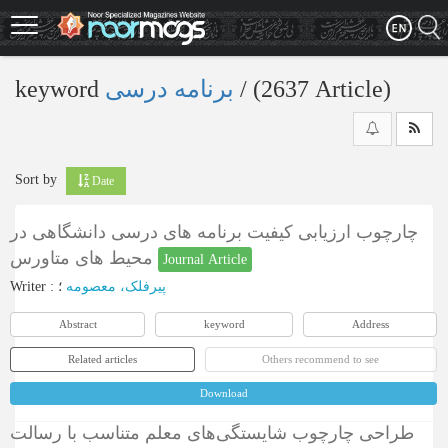
Skip
to
main
content
keyword
برنامه درسی
‎/ (2637 Article)
Sort by
Date
چارچوب ارزیابی کیفیت برنامه های درسی دانشگاهی در
محیط های متاورس
Journal Article
Writer
:
؛
پیرفلک، معصومه
Abstract
keyword
Address
Related articles
Others recommend to see
Download
طراحی چارچوب شایستگی‌های معلم متناسب با رسالت