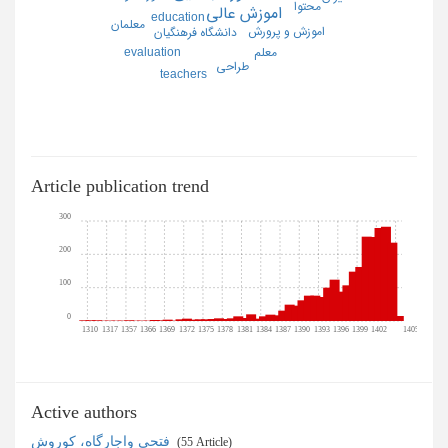
محتوا
اموزش عالي
education
معلمان
اموزش و پرورش
دانشگاه فرهنگيان
معلم
evaluation
طراحي
teachers
Article publication trend
300
200
100
0
1310
1317
1357
1366
1369
1372
1375
1378
1381
1384
1387
1390
1393
1396
1399
1402
1405
Active authors
فتحی واجارگاه، کوروش
‎ (55 Article)