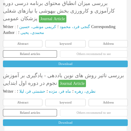
بررسی میزان انطباق محتوای برنامه درسی دوره
کارآموزی و کارورزی بخش بیهوشی با نیازهای شغلی
پزشکان عمومی
Journal Article
Writer
:
کریمی مونقی، حسین
؛
گنجی فرد، محمود
؛
Corresponding
Author
:
؛
محمدی، یحیی
Abstract
keyword
Address
Related articles
Others recommend to see
Download
بررسی تاثیر روش های نوین یاددهی - یادگیری بر آموزش
نجوم در دوره اول ابتدایی
Journal Article
Writer
:
؛
حشمتی فر، لیلا
؛
ماه فر، مژده
؛
نظری، زهره
Abstract
keyword
Address
Related articles
Others recommend to see
Download