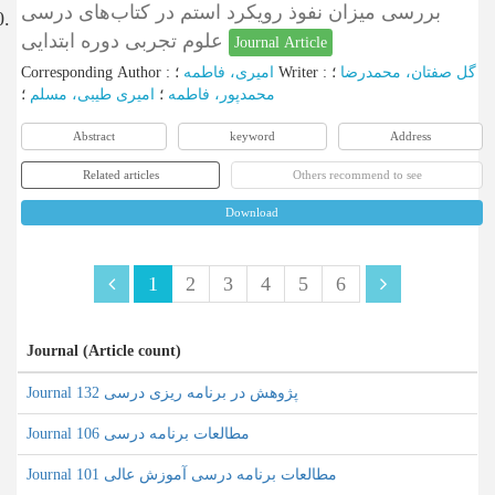
بررسی میزان نفوذ رویکرد استم در کتاب‌های درسی
0.
علوم تجربی دوره ابتدایی
Journal Article
Corresponding Author
:
امیری، فاطمه
؛
Writer
:
؛
گل صفتان، محمدرضا
محمدپور، فاطمه
؛
امیری طیبی، مسلم
؛
Abstract
keyword
Address
Related articles
Others recommend to see
Download
1
2
3
4
5
6
Journal (Article count)
Journal پژوهش در برنامه ریزی درسی 132
Journal مطالعات برنامه درسی 106
Journal مطالعات برنامه درسی آموزش عالی 101