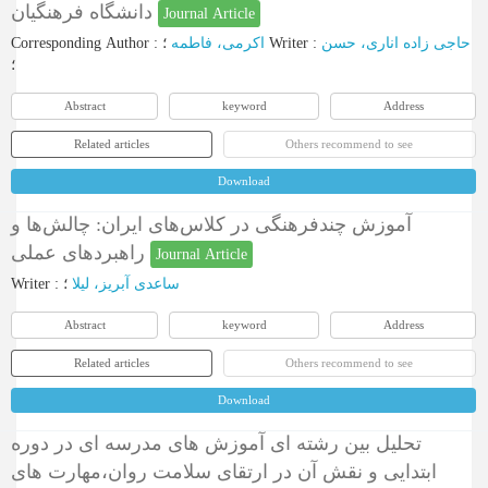
دانشگاه فرهنگیان
Journal Article
Corresponding Author
:
اکرمی، فاطمه
؛
Writer
:
حاجی زاده اناری، حسن
؛
Abstract
keyword
Address
Related articles
Others recommend to see
Download
آموزش چندفرهنگی در کلاس‌های ایران: چالش‌ها و
راهبردهای عملی
Journal Article
Writer
:
؛
ساعدی آبریز، لیلا
Abstract
keyword
Address
Related articles
Others recommend to see
Download
تحلیل بین رشته ای آموزش های مدرسه ای در دوره
ابتدایی و نقش آن در ارتقای سلامت روان،مهارت های