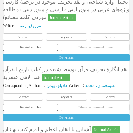
تحلیل واژه شناختی و نقد تحریف موجود در ترجمۀ فارسی
واژه‌های عربی در متون ادبی فارسی و متون دینی (مطالعه
موردی کلمه مصانع)
Journal Article
Writer
:
؛
مرزوق، رضا
Abstract
keyword
Address
Related articles
Others recommend to see
Download
نقد انگارۀ تحریف قرآن توسط شیعه در کتاب تاریخ القرآن
عند الاثنی عشریة
Journal Article
Corresponding Author
:
هادیلو، بهمن
؛
Writer
:
؛
علیمحمدی، محمد
Abstract
keyword
Address
Related articles
Others recommend to see
Download
آشنایی با ایقان اعظم و اقدم کتب بهائیان
Journal Article