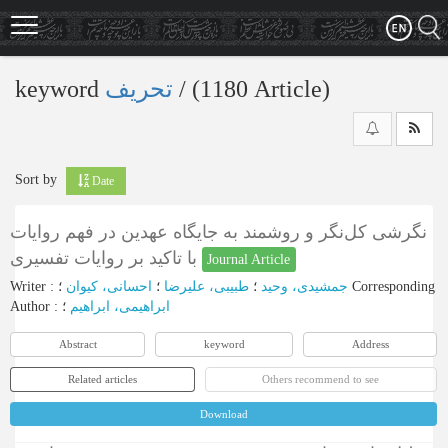
Skip
to
main
content
keyword
تحریف
‎/ (1180 Article)
Sort by
Date
نگرشی کل‌نگر و روشمند به جایگاه عهدین در فهم روایات
با تاکید بر روایات تفسیری
Journal Article
Writer
:
احسانی، کیوان
؛
طبیبی، علیرضا
؛
جمشیدی، وحید
؛
Corresponding
Author
:
؛
ابراهیمی، ابراهیم
Abstract
keyword
Address
Related articles
Others recommend to see
Download