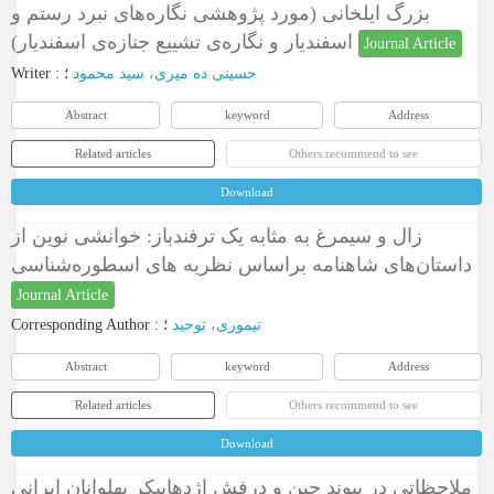
بزرگ ایلخانی (مورد پژوهشی نگاره‌های نبرد رستم و
اسفندیار و نگاره‌ی تشییع جنازه‌ی اسفندیار)
Journal Article
Writer
:
؛
حسینی ده میری، سید محمود
Abstract
keyword
Address
Related articles
Others recommend to see
Download
زال و سیمرغ به مثابه یک ترفندباز: خوانشی نوین از
داستان‌های شاهنامه براساس نظریه های اسطوره‌شناسی
Journal Article
Corresponding Author
:
؛
تیموری، توحید
Abstract
keyword
Address
Related articles
Others recommend to see
Download
ملاحظاتی در پیوند چین و درفش اژدهاپیکر پهلوانان ایرانی