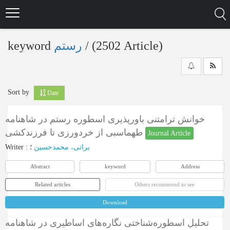
Skip
to
main
content
keyword
رستم
‎/ (2502 Article)
Sort by
Date
خوانش ترامتنی باورپذیری اسطوره رستم در شاهنامه
طهماسبی از خردورزی تا فرزندکشی
Journal Article
Writer
:
؛
براتی، محمدحسین
Abstract
keyword
Address
Related articles
Others recommend to see
Download
تحلیل اسطوره‌شناختی نگاره‌های اساطیری در شاهنامه