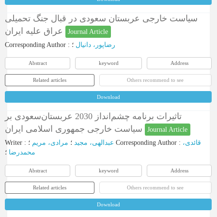
سیاست خارجی عربستان سعودی در قبال جنگ تحمیلی
عراق علیه ایران
Journal Article
Corresponding Author
:
؛
رضاپور، دانیال
Abstract
keyword
Address
Related articles
Others recommend to see
Download
تاثیرات برنامه چشم‌انداز 2030 عربستان‌سعودی بر
سیاست خارجی جمهوری اسلامی ایران
Journal Article
Writer
:
مرادی، مریم
؛
عبدالهی، مجید
؛
Corresponding Author
:
قائدی،
محمدرضا
؛
Abstract
keyword
Address
Related articles
Others recommend to see
Download