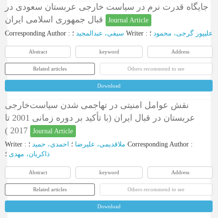
جایگاه قدرت نرم در سیاست خارجی عربستان سعودی در
قبال جمهوری اسلامی ایران
Journal Article
Corresponding Author
:
سیفی، عبدالمجید
؛
Writer
:
؛
علیپور گرجی، محمود
Abstract
keyword
Address
Related articles
Others recommend to see
Download
نقش عوامل امنیتی در تهاجمی شدن سیاست‌خارجی
عربستان‌ در قبال ایران (با تأکید بر دوره زمانی 2001 تا
2017 )
Journal Article
Writer
:
احمدی، حمید
؛
ملاقدیمی، علیرضا
؛
Corresponding Author
:
ذاکریان، مهدی
؛
Abstract
keyword
Address
Related articles
Others recommend to see
Download