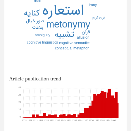
truth
استعاره
irony
كنايه
قران كريم
صور خيال
metonymy
بلاغت
قران
تشبيه
ambiguity
allusion
cognitive linguistics
cognitive semantics
conceptual metaphor
Article publication trend
40
30
20
10
0
1274
1298
1311
1318
1325
1331
1339
1345
1351
1357
1364
1370
1376
1382
1388
1394
1400