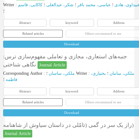
Writer
:
کاکایی، قاسم
؛
شکر، عبدالعلی
؛
عباسی، محمد باقر
؛
عبیداوی، هاد
؛
Abstract
keyword
Address
Related articles
Others recommend to see
Download
جنبه‌های استعاری، مجازی و تعاملی مفهوم‌سازی ترس:
نگاهی شناختی
Journal Article
Corresponding Author
:
ملکی، ساسان
؛
Writer
:
بختیاری،
؛
ملکی، سامان
؛
فاطمه
Abstract
keyword
Address
Related articles
Others recommend to see
Download
راز یک سر در گمی (تامّلی در داستان سیاوش از شاهنامه)
Journal Article