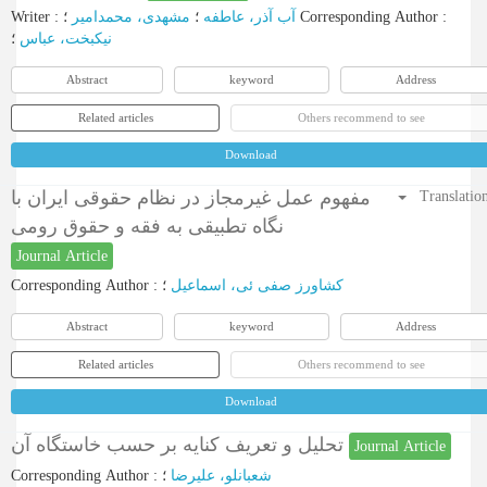
Writer
:
مشهدی، محمدامیر
؛
آب آذر، عاطفه
؛
Corresponding Author
:
؛
نیکبخت، عباس
Abstract
keyword
Address
Related articles
Others recommend to see
Download
مفهوم عمل غیرمجاز در نظام حقوقی ایران با
Translatio
نگاه تطبیقی به فقه و حقوق رومی
Journal Article
Corresponding Author
:
؛
کشاورز صفی ئی، اسماعیل
Abstract
keyword
Address
Related articles
Others recommend to see
Download
تحلیل و تعریف کنایه بر حسب خاستگاه آن
Journal Article
Corresponding Author
:
؛
شعبانلو، علیرضا