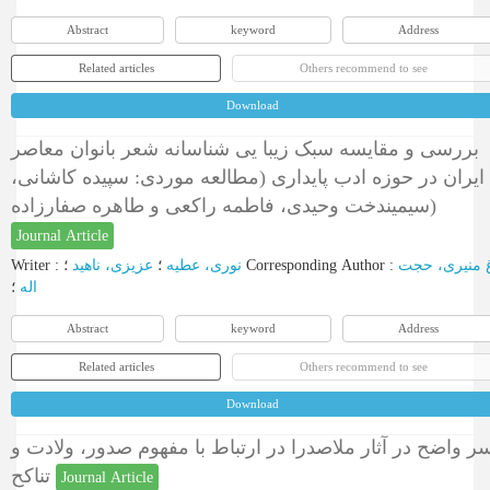
Abstract
keyword
Address
Related articles
Others recommend to see
Download
بررسی و مقایسه سبک زیبا یی شناسانه شعر بانوان معاصر
ایران در حوزه ادب پایداری (مطالعه موردی: سپیده کاشانی،
سیمیندخت وحیدی، فاطمه راکعی و طاهره صفارزاده)
Journal Article
Writer
:
عزیزی، ناهید
؛
نوری، عطیه
؛
Corresponding Author
:
غ منیری، حج
؛
اله
Abstract
keyword
Address
Related articles
Others recommend to see
Download
سر واضح در آثار ملاصدرا در ارتباط با مفهوم صدور، ولادت 
تناکح
Journal Article