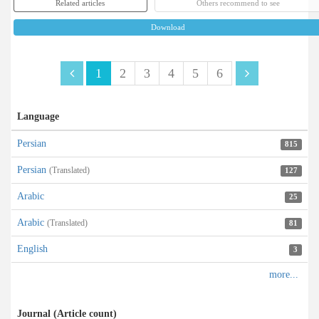
Related articles
Others recommend to see
Download
1
2
3
4
5
6
Language
Persian
815
Persian
(Translated)
127
Arabic
25
Arabic
(Translated)
81
English
3
Journal (Article count)