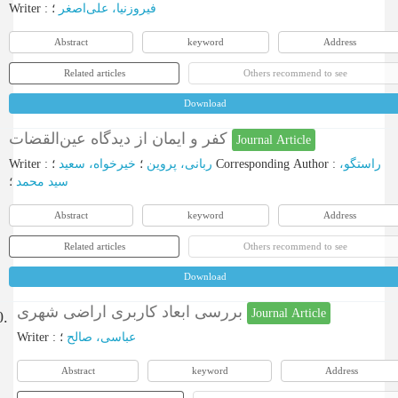
Writer
:
؛
فیروزنیا، علی‌اصغر
Abstract
keyword
Address
Related articles
Others recommend to see
Download
کفر و ایمان از دیدگاه عین‌‌القضات
Journal Article
Writer
:
خیرخواه، سعید
؛
ربانی، پروین
؛
Corresponding Author
:
راستگو،
؛
سید محمد
Abstract
keyword
Address
Related articles
Others recommend to see
Download
بررسی ابعاد کاربری اراضی شهری
Journal Article
0.
Writer
:
؛
عباسی، صالح
Abstract
keyword
Address