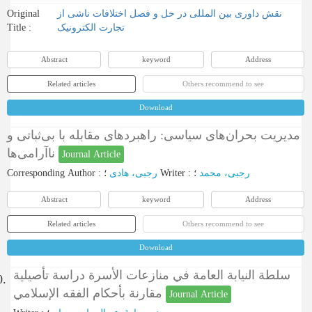
Original
نقش داوری بین المللی در حل و فصل اختلافات ناشی از
Title :
تجارت الکترونیک
Abstract
keyword
Address
Related articles
Others recommend to see
Download
مدیریت بحران‌های سیاسی: راهبردهای مقابله با بی‌ثباتی و
ناآرامی‌ها
Journal Article
Corresponding Author
:
رجبی، هادی
؛
Writer
:
؛
رجبی، محمد
Abstract
keyword
Address
Related articles
Others recommend to see
Download
سلطة النيابة العامة في منازعات الأسرة دراسة تأصيلية
0.
مقارنة بأحكام الفقه الإسلامي
Journal Article