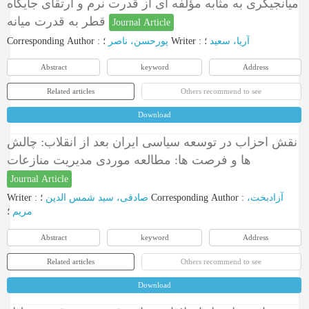
میانجیگری به مثابه مؤلفه ای از قدرت نرم و ارتقای جایگاه
قطر به قدرت میانه
Journal Article
Corresponding Author
:
پورحسن، ناصر
؛
Writer
:
؛
آریا، سعید
Abstract
keyword
Address
Related articles
Others recommend to see
Download
نقش احزاب در توسعه سیاسی ایران بعد از انقلاب: چالش
ها و فرصت ها: مطالعه موردی مدیریت منازعات
Journal Article
Writer
:
صادقی، سید شمس الدین
؛
Corresponding Author
:
آزادبخت،
مریم
؛
Abstract
keyword
Address
Related articles
Others recommend to see
Download