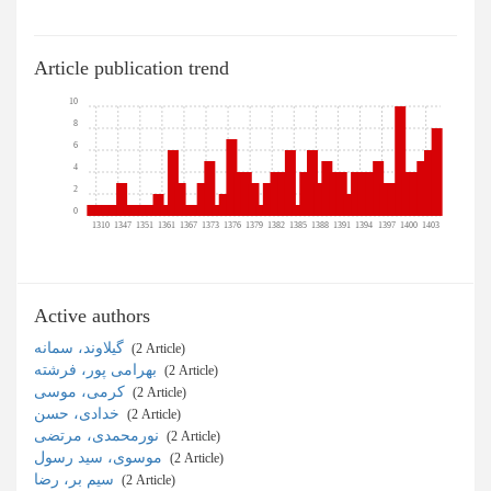
Article publication trend
10
8
6
4
2
0
1310
1347
1351
1361
1367
1373
1376
1379
1382
1385
1388
1391
1394
1397
1400
1403
Active authors
گیلاوند، سمانه
‎ (2 Article)
بهرامی پور، فرشته
‎ (2 Article)
کرمی، موسی
‎ (2 Article)
خدادی، حسن
‎ (2 Article)
نورمحمدی، مرتضی
‎ (2 Article)
موسوی، سید رسول
‎ (2 Article)
سیم بر، رضا
‎ (2 Article)