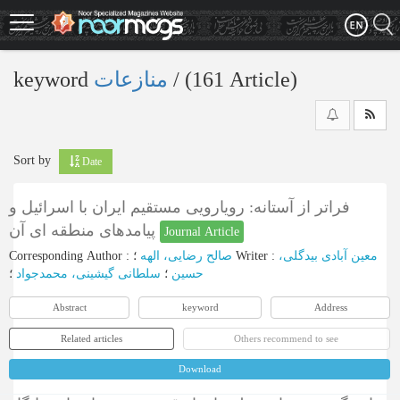
Skip
to
main
content
keyword
منازعات
‎/ (161 Article)
Sort by
Date
فراتر از آستانه: رویارویی مستقیم ایران با اسرائیل و
پیامدهای منطقه ای آن
Journal Article
Corresponding Author
:
صالح رضایی، الهه
؛
Writer
:
معین آبادی بیدگلی،
حسین
؛
سلطانی گیشینی، محمدجواد
؛
Abstract
keyword
Address
Related articles
Others recommend to see
Download