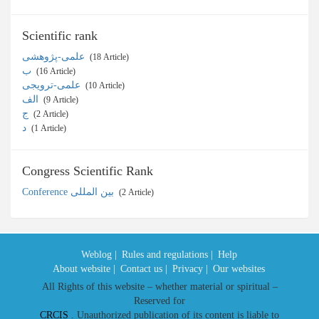
Scientific rank
علمی-پژوهشی
‎ (18 Article)
ب
‎ (16 Article)
علمی-ترویجی
‎ (10 Article)
الف
‎ (9 Article)
ج
‎ (2 Article)
د
‎ (1 Article)
Congress Scientific Rank
Conference بین المللی
‎ (2 Article)
Weblog |
Rules and regulations |
Help
About website |
Contact us |
Privacy |
Our websites
All Rights of this website – whether material or spiritual –
Reserved for
CRCIS
. Unauthorized publication of its content is liable to