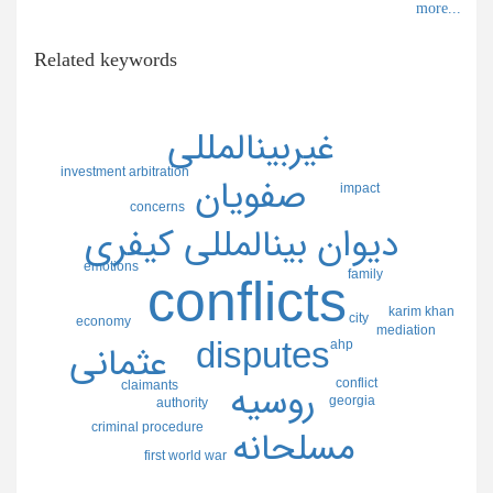
Related keywords
غيربينالمللي
investment arbitration
صفويان
impact
concerns
ديوان بينالمللي كيفري
emotions
family
conflicts
karim khan
city
economy
mediation
disputes
ahp
عثماني
conflict
claimants
روسيه
georgia
authority
criminal procedure
مسلحانه
first world war