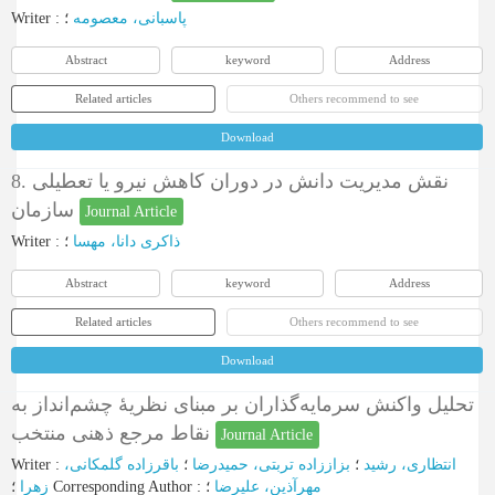
Writer
:
؛
پاسبانی، معصومه
Abstract
keyword
Address
Related articles
Others recommend to see
Download
8. نقش مدیریت دانش در دوران کاهش نیرو یا تعطیلی
سازمان
Journal Article
Writer
:
؛
ذاکری دانا، مهسا
Abstract
keyword
Address
Related articles
Others recommend to see
Download
تحلیل واکنش سرمایه‏‌‌گذاران بر مبنای نظریۀ چشم‌انداز به
نقاط مرجع ذهنی منتخب
Journal Article
Writer
:
باقرزاده گلمکانی،
؛
بزاززاده تربتی، حمیدرضا
؛
انتظاری، رشید
زهرا
؛
Corresponding Author
:
؛
مهرآذین، علیرضا