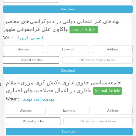
Download
نهادهای غیر انتخابی دولتی در دموکراسی‌های معاصر:
واکاوی علل فراحقوقی ظهور
Journal Article
Writer
:
؛
قاسمی، ارین
Abstract
keyword
Address
Related articles
Others recommend to see
Download
جامعه‌شناسی حقوق اداری «کنش گری مرزی» مقام
0.
اداری در اِعمال «صلاحیت‌های اختیاری»
Journal Article
Writer
:
؛
مهدوی‌زاهد، مهدی
Abstract
keyword
Address
Related articles
Others recommend to see
Download