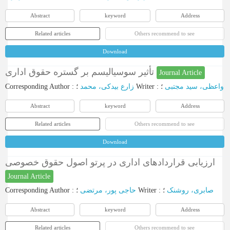
Abstract
keyword
Address
Related articles
Others recommend to see
Download
تأثیر سوسیالیسم بر گستره حقوق اداری
Journal Article
Corresponding Author
:
زارع بیدکی، محمد
؛
Writer
:
؛
واعظی، سید مجتبی
Abstract
keyword
Address
Related articles
Others recommend to see
Download
ارزیابی قراردادهای اداری در پرتو اصول حقوق خصوصی
Journal Article
Corresponding Author
:
حاجی پور، مرتضی
؛
Writer
:
؛
صابری، روشنک
Abstract
keyword
Address
Related articles
Others recommend to see