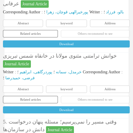
عرفانی
Journal Article
Corresponding Author
:
پورخیرالهی قوچان، زهرا
؛
Writer
:
؛
بالو، فرزاد
Abstract
keyword
Address
Related articles
Others recommend to see
Download
خوانش ترامتنی مثنوی مولانا در خانقاه شمس تبریزی
Journal Article
Writer
:
پوردرگاهی، ابراهیم
؛
خرمدل، سمانه
؛
Corresponding Author
:
فرضی، حمیدرضا
؛
Abstract
keyword
Address
Related articles
Others recommend to see
Download
5. وقتی مسیر را نمی‌پرسیم؛ مسئله پنهان درخواست
دانش در سازمان‌ها
Journal Article