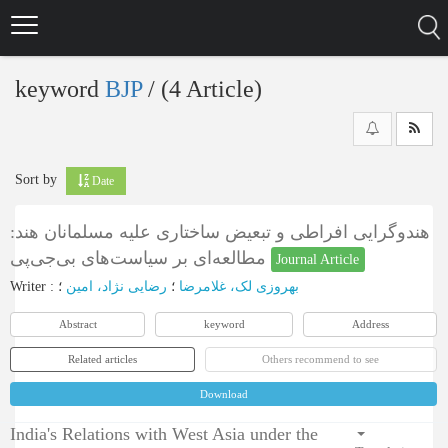
Skip
to
main
content
keyword
BJP
‎/ (4 Article)
Sort by
Date
هندوگرایی افراطی و تبعیض ساختاری علیه مسلمانان هند:
مطالعه‌ای بر سیاست‌های بی‌جی‌پی
Journal Article
Writer
:
؛
رضایی نژاد، امین
؛
بهروزی لک، غلامرضا
Abstract
keyword
Address
Related articles
Others recommend to see
Download
India's Relations with West Asia under the