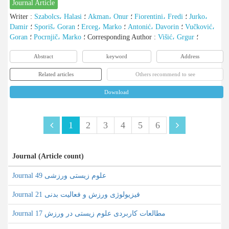
Journal Article
Writer
:
Szabolcs، Halasi
؛
Akman، Onur
؛
Fiorentini، Fredi
؛
Jurko،
Damir
؛
Sporiš، Goran
؛
Erceg، Marko
؛
Antonić، Davorin
؛
Vučković،
Goran
؛
Pocrnjič، Marko
؛
Corresponding Author
:
Višić، Grgur
؛
Abstract
keyword
Address
Related articles
Others recommend to see
Download
1
2
3
4
5
6
Journal (Article count)
Journal علوم زیستی ورزشی 49
Journal فیزیولوژی ورزش و فعالیت بدنی 21
Journal مطالعات کاربردی علوم زیستی در ورزش 17