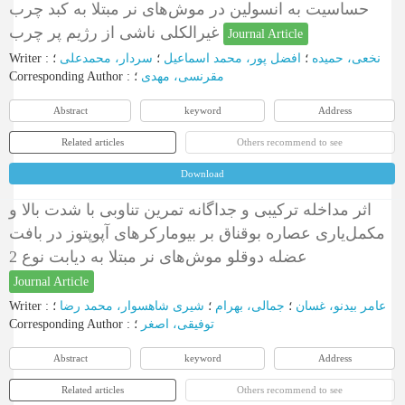
حساسیت به انسولین در موش‌‌های نر مبتلا به کبد چرب
غیرالکلی ناشی از رژیم پر چرب
Journal Article
Writer
:
؛
سردار، محمدعلی
؛
افضل پور، محمد اسماعیل
؛
نخعی، حمیده
Corresponding Author
:
؛
مقرنسی، مهدی
Abstract
keyword
Address
Related articles
Others recommend to see
Download
اثر مداخله ترکیبی و جداگانه تمرین تناوبی با شدت بالا و
مکمل‌یاری عصاره بوقناق بر بیومارکرهای آپوپتوز در بافت
عضله دوقلو موش‌های نر مبتلا به دیابت نوع 2
Journal Article
Writer
:
؛
شیری شاهسوار، محمد رضا
؛
جمالی، بهرام
؛
عامر بیدنو، غسان
Corresponding Author
:
؛
توفیقی، اصغر
Abstract
keyword
Address
Related articles
Others recommend to see