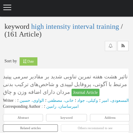
Skip
to
main
content
keyword
high intensity interval training
‎/
(161 Article)
Sort by
Date
تاثیر هشت هفته تمرین تناوبی شدید بر مقادیر سرمی پپتید
مرتبط با آگوتی، پروفایل لیپیدی و شاخص‌های ترکیب بدنی
مردان دارای اضافه وزن و چاق
Journal Article
Writer
:
؛
الواوی، حسین
؛
خانی، مصطفی
؛
وکیلی، جواد
؛
المسعودی، امیر
Corresponding Author
:
؛
امیرساسان، رامین
Abstract
keyword
Address
Related articles
Others recommend to see