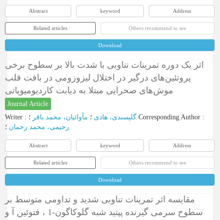
Abstract
keyword
Address
Related articles
Others recommend to see
Download
اثر یک دوره تمرینات تناوبی با شدت بالا بر سطوح برخی
پروتئین‌های درگیر در اختلال لیزوزومی در بافت قلب
موش‌های صحرایی مبتلا به دیابت کاردیومیوپاتی
Journal Article
Writer
:
مأوائیان، محمد باقر
؛
گلپسندی، هادی
؛
Corresponding Author
:
رحیمی، محمد رحمان
؛
Abstract
keyword
Address
Related articles
Others recommend to see
Download
مقایسه اثر تمرینات تناوبی شدید و تداومی متوسط بر
سطوح سرمی گیرنده پپتید شبه گلوکاگون-1 ، فتوئین آ و