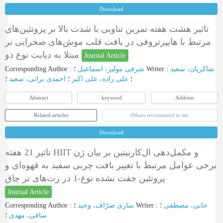
Download
تاثیر هشت هفته تمرین تناوبی با شدت بالا بر پروتئین‌های
مرتبط با هایپرتروفی در بافت قلب موش‌های صحرایی نر
مبتلا به دیابت نوع دو
Journal Article
Corresponding Author
:
شرفی مولیز، اسماعیل
؛
Writer
:
شاکریان، سعید
؛
علی زاده، علی اکبر
؛
احمدی براتی، سعید
؛
Abstract
keyword
Address
Related articles
Others recommend to see
Download
تاثیر 21 هفته HIIT و مکمل‌‌دهی ال‌‌کارنیتین بر بیان ژن
برخی عوامل مرتبط با تغییر بافت چربی سفید به قهوه‌‌ای و
پروتئین جفت نشده نوع-1 در رت‌‌های نر چاق
Journal Article
Corresponding Author
:
ساری صرّاف، وحید
؛
Writer
:
؛
خانی، مصطفی
ساقی، مهدی
؛