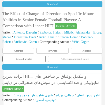
Download
The Effect of Change-of-Direction on Specific Motor
Abilities in Senior Female Football Players: A
Comparison with Linear HIIT
Journal Article
Writer
:
Antonic، Davorin
؛
Szabolcs، Halasi
؛
Miletić، Aleksandar
؛
Erceg،
Marko
؛
Fiorentini، Fredi
؛
Jurko، Damir
؛
Sporiš، Goran
؛
Bobinec،
Robert
؛
Vučković، Goran
؛
Corresponding Author
:
Višić، Grgur
؛
Abstract
keyword
Address
Related articles
Others recommend to see
Download
اثرات تمرین HIIT و مکمل بوقناق بر شاخص های
متابولیکی و ضداکسایشی در موش‌های صحرائی نر دیابتی
Journal Article
Writer
:
؛
شیری شاهسوار، محمد رضا
؛
جمالی، بهرام
؛
عامر بیدنو، غسان
Corresponding Author
:
؛
توفیقی، اصغر