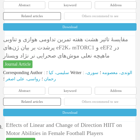
Abstract
keyword
Address
Related articles
Others recommend to see
Download
مقایسۀ تاثیر هشت هفته تمرین تداومی هوازی و تناوبی
پرشدت بر بیان ژن‌های eF2K، mTORC1 و eEF2 در
ماهیچه نعلی موش‌های صحرایی نر نژاد ویستار
Journal Article
Corresponding Author
:
سلیمی، کیا
؛
Writer
:
سوری،
؛
الوندی، معصومه
رحمان
؛
رواسی، علی اصغر
؛
Abstract
keyword
Address
Related articles
Others recommend to see
Download
Effects of Linear and Change of Direction HIIT on
0.
Motor Abilities in Female Football Players