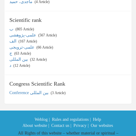
ماجدی، حمید
‎ (4 Article)
Scientific rank
ب
‎ (805 Article)
علمی-پژوهشی
‎ (567 Article)
الف
‎ (167 Article)
علمی-ترویجی
‎ (66 Article)
ج
‎ (63 Article)
بین المللی
‎ (32 Article)
د
‎ (12 Article)
Congress Scientific Rank
Conference بین المللی
‎ (3 Article)
Weblog |
Rules and regulations |
Help
About website |
Contact us |
Privacy |
Our websites
All Rights of this website – whether material or spiritual –