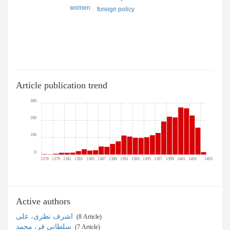
women
foreign policy
Article publication trend
300
200
100
0
1376
1379
1381
1383
1385
1387
1389
1391
1393
1395
1397
1399
1401
1403
1405
Active authors
اشرف نظری، علی
‎ (8 Article)
سلطانی فر، محمد
‎ (7 Article)