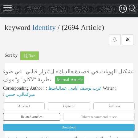
Skip
to
main
content
keyword
Identity
‎/ (2694 Article)
Sort by
Date
تشكيل الهويات في قصيدة «الديك» ل"نزار قباني" في ضوء
نظرية "لاكلو" و"موف"
Journal Article
Corresponding Author
:
عرب یوسف آبادی، عبدالباسط
؛
Writer
:
ميركمالي، حسن
؛
Abstract
keyword
Address
Related articles
Others recommend to see
Download