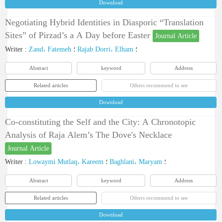
Download
Negotiating Hybrid Identities in Diasporic “Translation
Sites” of Pirzad’s a A Day before Easter
Journal Article
Writer
:
Zand، Fatemeh
؛
Rajab Dorri، Elham
؛
Abstract
keyword
Address
Related articles
Others recommend to see
Download
Co-constituting the Self and the City: A Chronotopic
Analysis of Raja Alem’s The Dove's Necklace
Journal Article
Writer
:
Lowaymi Mutlaq، Kareem
؛
Baghlani، Maryam
؛
Abstract
keyword
Address
Related articles
Others recommend to see
Download