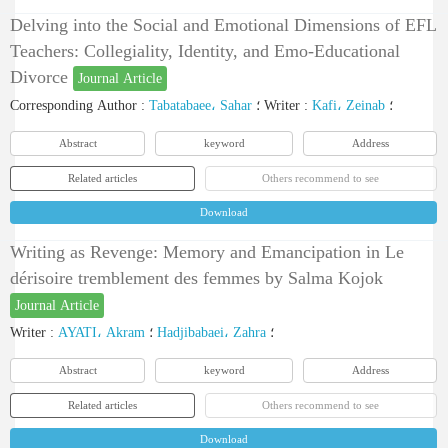
Delving into the Social and Emotional Dimensions of EFL
Teachers: Collegiality, Identity, and Emo-Educational
Divorce
Journal Article
Corresponding Author
:
Tabatabaee، Sahar
؛
Writer
:
Kafi، Zeinab
؛
Abstract
keyword
Address
Related articles
Others recommend to see
Download
Writing as Revenge: Memory and Emancipation in Le
dérisoire tremblement des femmes by Salma Kojok
Journal Article
Writer
:
AYATI، Akram
؛
Hadjibabaei، Zahra
؛
Abstract
keyword
Address
Related articles
Others recommend to see
Download