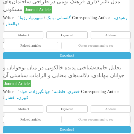
مدل تأثیرگذاری فرهنگ بومی در طراحی ساختمان‌های
مسکونی
Journal Article
Writer
:
سپهرنیا، رزیتا
؛
گلستانی، بابک
؛
Corresponding Author
:
رشیدی،
ذوالفقار
؛
Abstract
keyword
Address
Related articles
Others recommend to see
Download
تحلیل جامعه‌شناختی پدیده خالکوبی در میان نوجوانان و
جوانان مهابادی: دلالت‌های معنایی و الزامات سیاستی آن
Journal Article
Writer
:
جهانگیرزاده، جواد
؛
خضری، فاطمه
؛
Corresponding Author
:
کبیری، افشار
؛
Abstract
keyword
Address
Related articles
Others recommend to see
Download